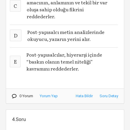
amacının, anlamının ve tekil bir var
C
oluşa sahip olduğu fikrini
reddederler.
Post-yapısalcı metin analizlerinde
D
okuyucu, yazarın yerini alır.
Post-yapısalcılar, hiyerarşi içinde
E
“baskın olanın temel niteliği”
kavramını reddederler.
0 Yorum
Yorum Yap
Hata Bildir
Soru Detay
4.Soru