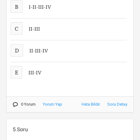
B
I-II-III-IV
C
II-III
D
II-III-IV
E
III-IV
0 Yorum
Yorum Yap
Hata Bildir
Soru Detay
5.Soru