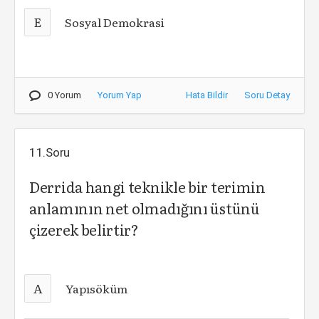
E
Sosyal Demokrasi
0 Yorum
Yorum Yap
Hata Bildir
Soru Detay
11.Soru
Derrida hangi teknikle bir terimin
anlamının net olmadığını üstünü
çizerek belirtir?
A
Yapısöküm