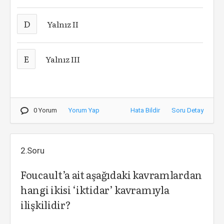
D
Yalnız II
E
Yalnız III
0 Yorum
Yorum Yap
Hata Bildir
Soru Detay
2.Soru
Foucault’a ait aşağıdaki kavramlardan
hangi ikisi ‘iktidar’ kavramıyla
ilişkilidir?