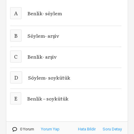
A
Benlik- söylem
B
Söylem- arşiv
C
Benlik- arşiv
D
Söylem- soykütük
E
Benlik – soykütük
0 Yorum
Yorum Yap
Hata Bildir
Soru Detay