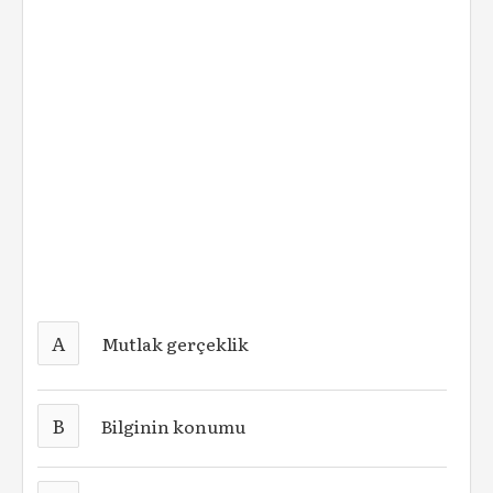
A
Mutlak gerçeklik
B
Bilginin konumu