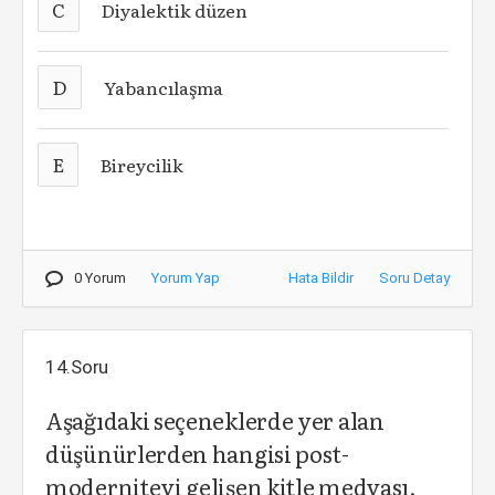
C
Diyalektik düzen
D
Yabancılaşma
E
Bireycilik
0 Yorum
Yorum Yap
Hata Bildir
Soru Detay
14.Soru
Aşağıdaki seçeneklerde yer alan
düşünürlerden hangisi post-
moderniteyi gelişen kitle medyası,