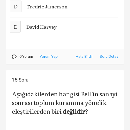
D
Fredric Jamerson
E
David Harvey
0 Yorum
Yorum Yap
Hata Bildir
Soru Detay
15.Soru
Aşağıdakilerden hangisi Bell'in sanayi
sonrası toplum kuramına yönelik
eleştirilerden biri
değildir
?