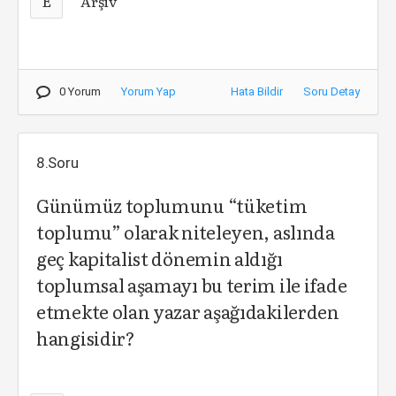
E
Arşiv
0 Yorum
Yorum Yap
Hata Bildir
Soru Detay
8.Soru
Günümüz toplumunu “tüketim
toplumu” olarak niteleyen, aslında
geç kapitalist dönemin aldığı
toplumsal aşamayı bu terim ile ifade
etmekte olan yazar aşağıdakilerden
hangisidir?