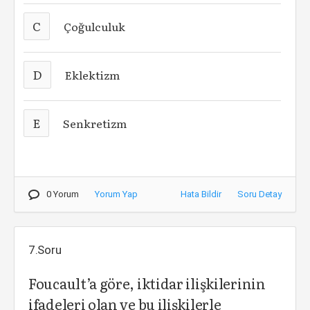
C
Çoğulculuk
D
Eklektizm
E
Senkretizm
0 Yorum
Yorum Yap
Hata Bildir
Soru Detay
7.Soru
Foucault’a göre, iktidar ilişkilerinin
ifadeleri olan ve bu ilişkilerle