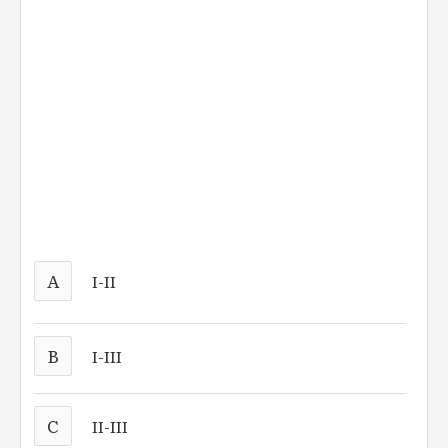
A
I-II
B
I-III
C
II-III