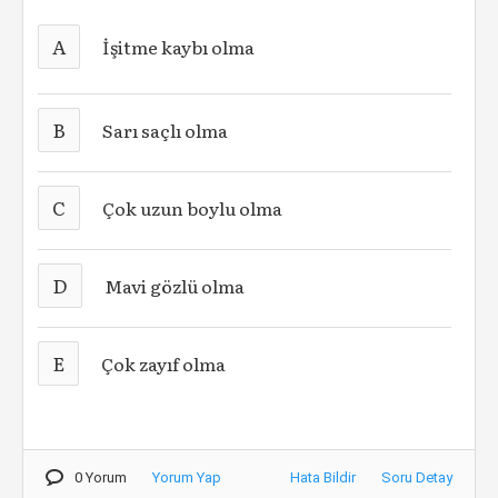
A
İşitme kaybı olma
B
Sarı saçlı olma
C
Çok uzun boylu olma
D
Mavi gözlü olma
E
Çok zayıf olma
0 Yorum
Yorum Yap
Hata Bildir
Soru Detay