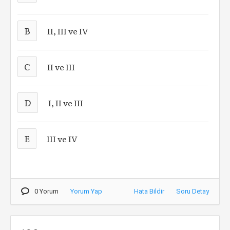
B
II, III ve IV
C
II ve III
D
I, II ve III
E
III ve IV
0 Yorum
Yorum Yap
Hata Bildir
Soru Detay