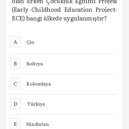
olan Erken Çocukluk Eğitimi Projesi
(Early Childhood Education Project-
ECE) hangi ülkede uygulanmıştır?
A
Çin
B
Bolivya
C
Kolombiya
D
Türkiye
E
Hindistan