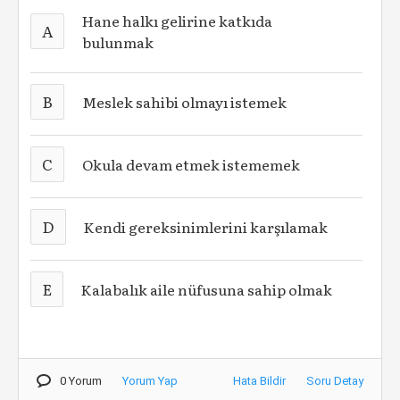
Hane halkı gelirine katkıda
A
bulunmak
B
Meslek sahibi olmayı istemek
C
Okula devam etmek istememek
D
Kendi gereksinimlerini karşılamak
E
Kalabalık aile nüfusuna sahip olmak
0 Yorum
Yorum Yap
Hata Bildir
Soru Detay