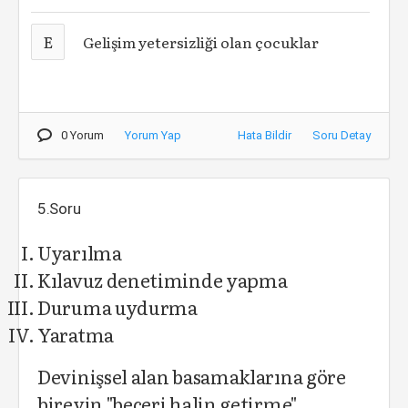
E
Gelişim yetersizliği olan çocuklar
0 Yorum
Yorum Yap
Hata Bildir
Soru Detay
5.Soru
Uyarılma
Kılavuz denetiminde yapma
Duruma uydurma
Yaratma
Devinişsel alan basamaklarına göre
bireyin "beceri halin getirme"