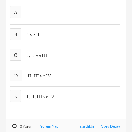
A
I
B
I ve II
C
I, II ve III
D
II, III ve IV
E
I, II, III ve IV
0 Yorum
Yorum Yap
Hata Bildir
Soru Detay