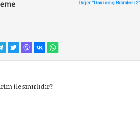
Diğer
"Davranış Bilimleri 2
eneme
irim ile sınırlıdır?