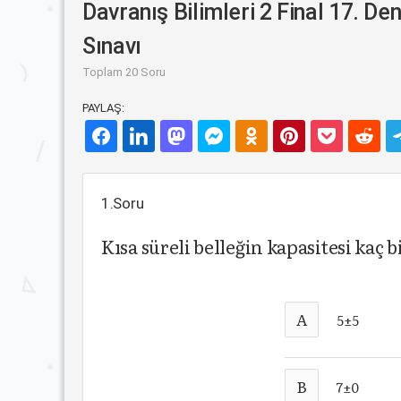
Davranış Bilimleri 2 Final 17. D
Sınavı
Toplam 20 Soru
PAYLAŞ:
1.Soru
Kısa süreli belleğin kapasitesi kaç b
A
5±5
B
7±0