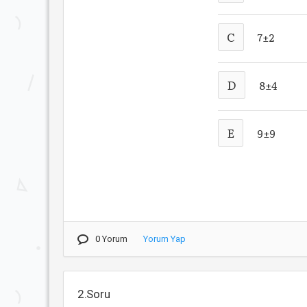
C
7±2
D
8±4
E
9±9
0 Yorum
Yorum Yap
2.Soru