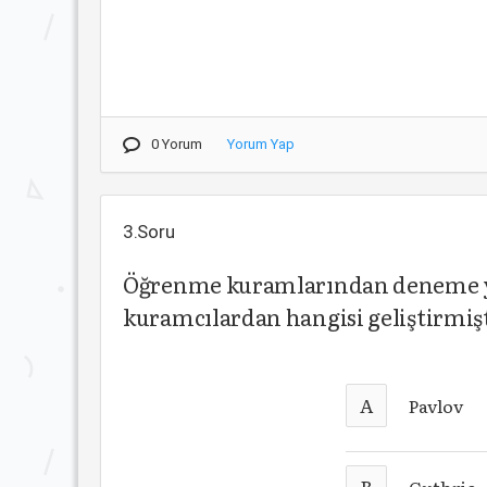
0 Yorum
Yorum Yap
3.Soru
Öğrenme kuramlarından deneme y
kuramcılardan hangisi geliştirmiş
A
Pavlov
B