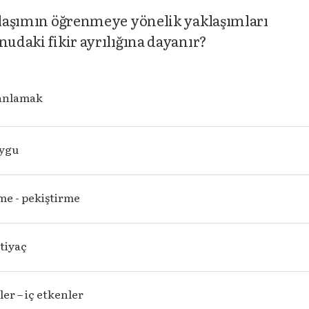
aklaşımın öğrenmeye yönelik yaklaşımları
nudaki fikir ayrılığına dayanır?
 anlamak
uygu
e - pekiştirme
htiyaç
ler – iç etkenler