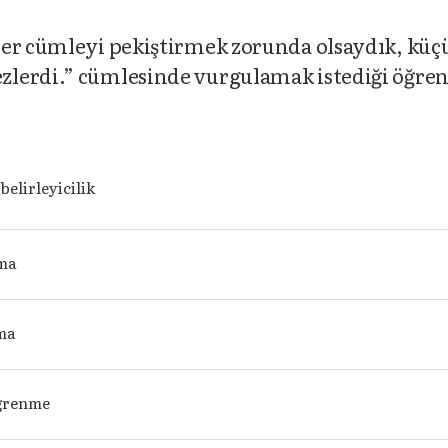
her cümleyi pekiştirmek zorunda olsaydık, küç
zlerdi.” cümlesinde vurgulamak istediği öğr
 belirleyicilik
ma
ma
öğrenme