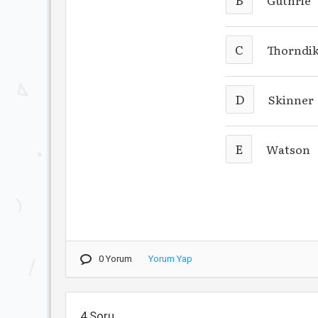
Guthrie
C
Thorndi
D
Skinner
E
Watson
0 Yorum
Yorum Yap
4.Soru