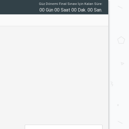
Güz Dönemi Final Sınavı İçin Kalan Süre:
00 Gün 00 Saat 00 Dak. 00 San.