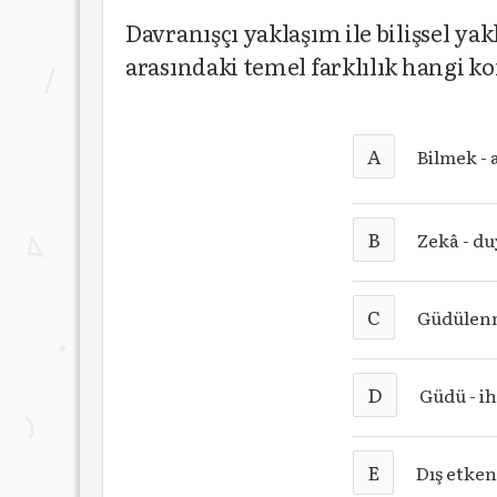
Davranışçı yaklaşım ile bilişsel y
arasındaki temel farklılık hangi ko
A
Bilmek -
B
Zekâ - d
C
Güdülenm
D
Güdü - i
E
Dış etken