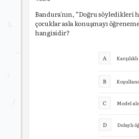
Bandura'nın, “Doğru söyledikleri 
çocuklar asla konuşmayı öğreneme
hangisidir?
A
Karşılıklı
B
Koşullan
C
Model al
D
Dolaylı 