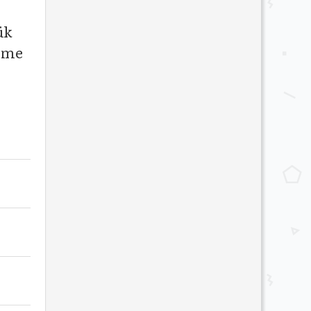
ük
enme