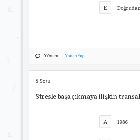
E
Doğruda
0 Yorum
Yorum Yap
5.Soru
Stresle başa çıkmaya ilişkin trans
A
1986