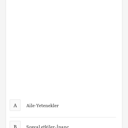
A
Aile-Yetenekler
B
Sosyal etkiler-İnanç