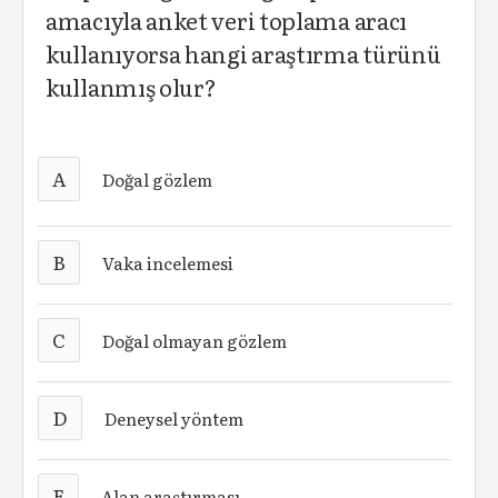
amacıyla anket veri toplama aracı
kullanıyorsa hangi araştırma türünü
kullanmış olur?
A
Doğal gözlem
B
Vaka incelemesi
C
Doğal olmayan gözlem
D
Deneysel yöntem
E
Alan araştırması