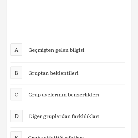
A
Geçmişten gelen bilgisi
B
Gruptan beklentileri
C
Grup üyelerinin benzerlikleri
D
Diğer gruplardan farklılıkları
E
Gruba atfettiği sıfatları