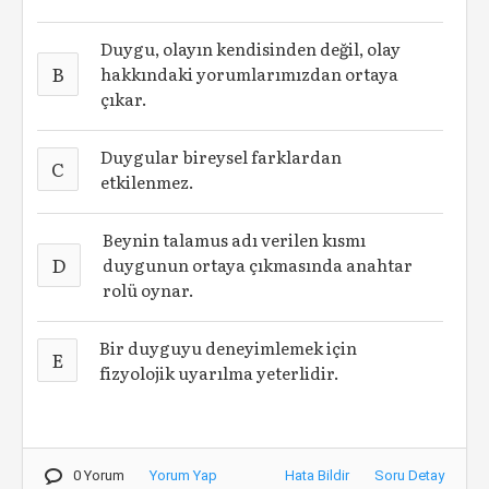
Duygu, olayın kendisinden değil, olay
B
hakkındaki yorumlarımızdan ortaya
çıkar.
Duygular bireysel farklardan
C
etkilenmez.
Beynin talamus adı verilen kısmı
D
duygunun ortaya çıkmasında anahtar
rolü oynar.
Bir duyguyu deneyimlemek için
E
fizyolojik uyarılma yeterlidir.
0 Yorum
Yorum Yap
Hata Bildir
Soru Detay