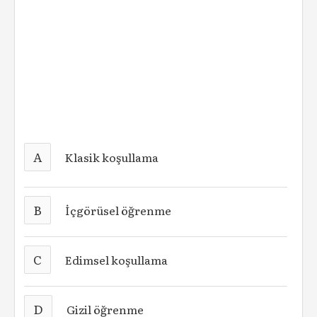
A
Klasik koşullama
B
İçgörüsel öğrenme
C
Edimsel koşullama
D
Gizil öğrenme