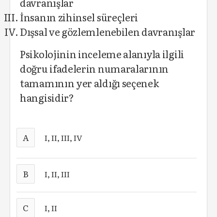
davranışlar
İnsanın zihinsel süreçleri
Dışsal ve gözlemlenebilen davranışlar
Psikolojinin inceleme alanıyla ilgili
doğru ifadelerin numaralarının
tamamının yer aldığı seçenek
hangisidir?
A
I, II, III, IV
B
I, II, III
C
I, II