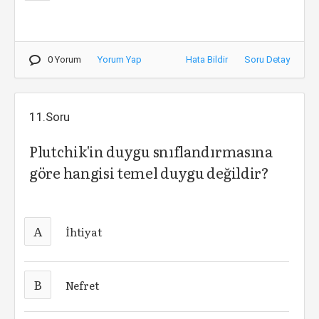
0 Yorum
Yorum Yap
Hata Bildir
Soru Detay
11.Soru
Plutchik'in duygu snıflandırmasına
göre hangisi temel duygu değildir?
A
İhtiyat
B
Nefret