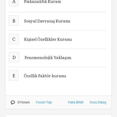
A
Psikanalitik Kuram
B
Sosyal Davranış Kuramı
C
Kişisel Özellikler Kuramı
D
Fenomenolojik Yaklaşım
E
Özellik Faktör kuramı
0 Yorum
Yorum Yap
Hata Bildir
Soru Detay