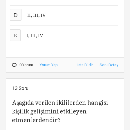
D
II, III, IV
E
I, III, IV
0 Yorum
Yorum Yap
Hata Bildir
Soru Detay
13.Soru
Aşağıda verilen ikililerden hangisi
kişilik gelişimini etkileyen
etmenlerdendir?