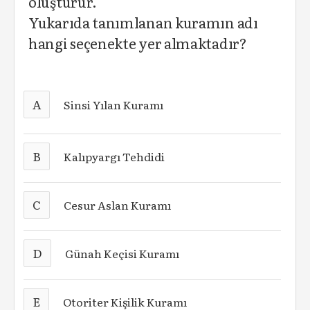
oluşturur.
Yukarıda tanımlanan kuramın adı
hangi seçenekte yer almaktadır?
A
Sinsi Yılan Kuramı
B
Kalıpyargı Tehdidi
C
Cesur Aslan Kuramı
D
Günah Keçisi Kuramı
E
Otoriter Kişilik Kuramı