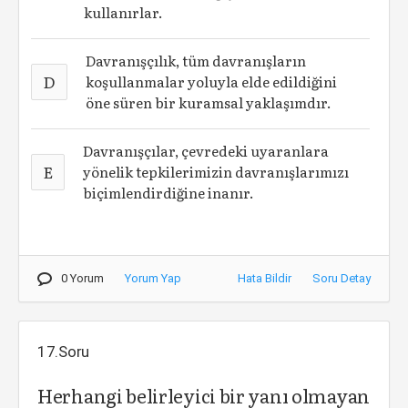
kullanırlar.
Davranışçılık, tüm davranışların
D
koşullanmalar yoluyla elde edildiğini
öne süren bir kuramsal yaklaşımdır.
Davranışçılar, çevredeki uyaranlara
E
yönelik tepkilerimizin davranışlarımızı
biçimlendirdiğine inanır.
0 Yorum
Yorum Yap
Hata Bildir
Soru Detay
17.Soru
Herhangi belirleyici bir yanı olmayan