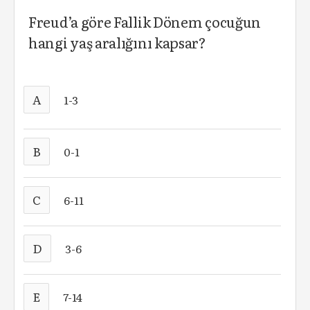
Freud’a göre Fallik Dönem çocuğun
hangi yaş aralığını kapsar?
A
1-3
B
0-1
C
6-11
D
3-6
E
7-14