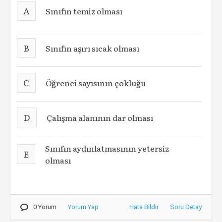
A
Sınıfın temiz olması
B
Sınıfın aşırı sıcak olması
C
Öğrenci sayısının çokluğu
D
Çalışma alanının dar olması
Sınıfın aydınlatmasının yetersiz
E
olması
0 Yorum
Yorum Yap
Hata Bildir
Soru Detay