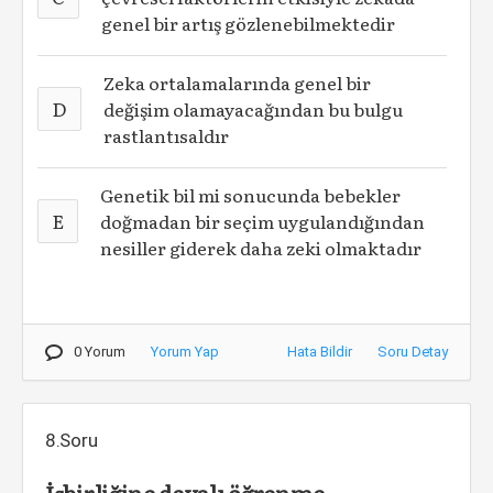
genel bir artış gözlenebilmektedir
Zeka ortalamalarında genel bir
D
değişim olamayacağından bu bulgu
rastlantısaldır
Genetik bil mi sonucunda bebekler
E
doğmadan bir seçim uygulandığından
nesiller giderek daha zeki olmaktadır
0 Yorum
Yorum Yap
Hata Bildir
Soru Detay
8.Soru