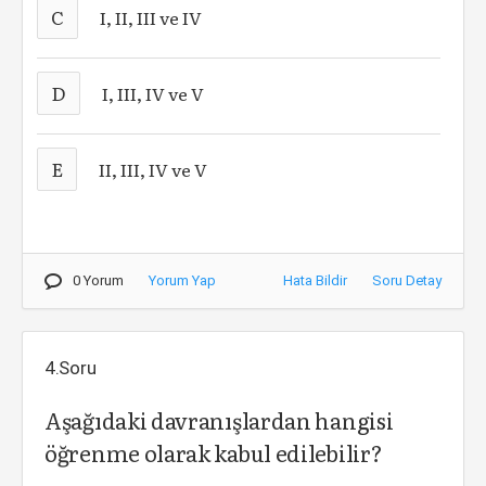
C
I, II, III ve IV
D
I, III, IV ve V
E
II, III, IV ve V
0 Yorum
Yorum Yap
Hata Bildir
Soru Detay
4.Soru
Aşağıdaki davranışlardan hangisi
öğrenme olarak kabul edilebilir?