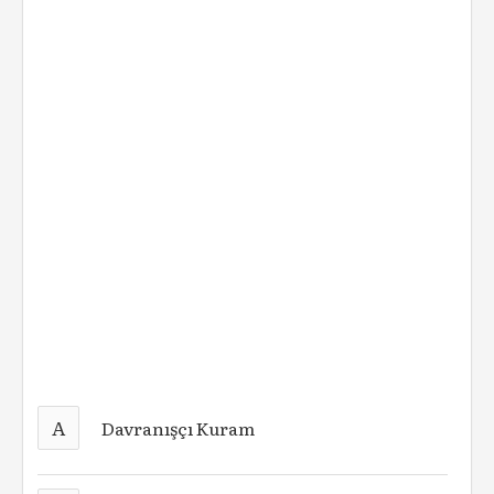
A
Davranışçı Kuram