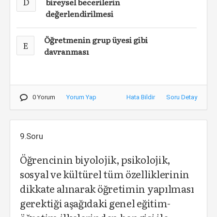
D
bireysel becerilerin
değerlendirilmesi
Öğretmenin grup üyesi gibi
E
davranması
0 Yorum
Yorum Yap
Hata Bildir
Soru Detay
9.Soru
Öğrencinin biyolojik, psikolojik,
sosyal ve kültürel tüm özelliklerinin
dikkate alınarak öğretimin yapılması
gerektiği aşağıdaki genel eğitim-