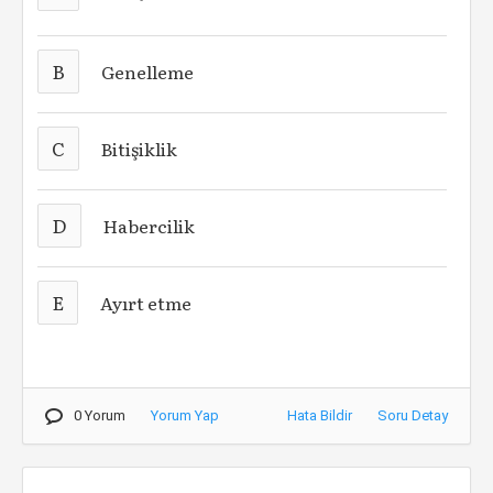
B
Genelleme
C
Bitişiklik
D
Habercilik
E
Ayırt etme
0 Yorum
Yorum Yap
Hata Bildir
Soru Detay