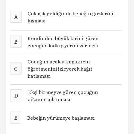
Çok ışık geldiğinde bebeğin gözlerini
A
kısması
Kendinden büyük birini gören
B
çocuğun kalkıp yerini vermesi
Çocuğun uçak yapmak için
C
öğretmenini izleyerek kağıt
katlaması
Ekşi bir meyve gören çocuğun
D
ağzının sulanması
E
Bebeğin yürümeye başlaması