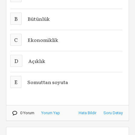
B
Bütünlük
C
Ekonomiklik
D
Açıklık
E
Somuttan soyuta
0 Yorum
Yorum Yap
Hata Bildir
Soru Detay