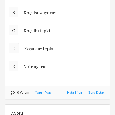
B
Koşulsuz uyarıcı
C
Koşullu tepki
D
Koşulsuz tepki
E
Nötr uyarıcı
0 Yorum
Yorum Yap
Hata Bildir
Soru Detay
7.Soru