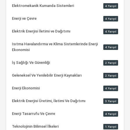
Elektromekanik Kumanda Sistemleri
4.Yarıyıl
Enerji ve Çevre
4.Yarıyıl
Elektrik Enerjisi İletimi ve Dağıtımı
4.Yarıyıl
Isıtma Havalandırma ve Klima Sistemlerinde Enerji
4.Yarıyıl
Ekonomisi
İş Sağlığı Ve Güvenliği
2.Yarıyıl
Geleneksel Ve Yenilebilir Enerji Kaynakları
2.Yarıyıl
Enerji Ekonomisi
4.Yarıyıl
Elektrik Enerjisi Üretimi, İletimi Ve Dağıtımı
3.Yarıyıl
Enerji Tasarrufu Ve Çevre
4.Yarıyıl
Teknolojinin Bilimsel İlkeleri
1.Yarıyıl