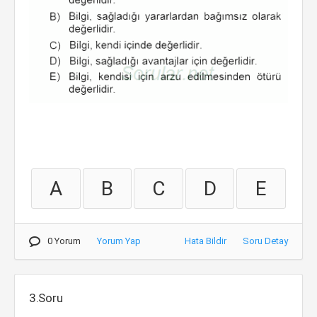
A
B
C
D
E
0 Yorum
Yorum Yap
Hata Bildir
Soru Detay
3.Soru