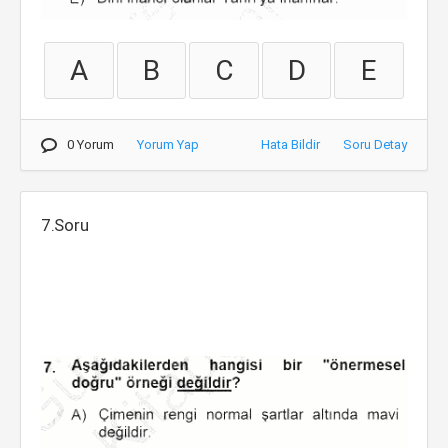
A
B
C
D
E
0 Yorum
Yorum Yap
Hata Bildir
Soru Detay
7.Soru