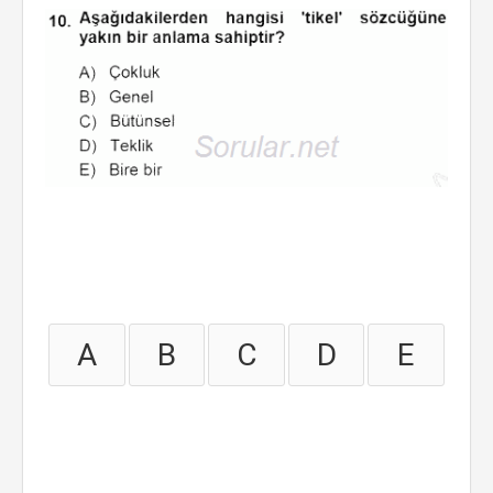
A
B
C
D
E