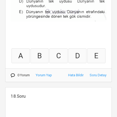
A
B
C
D
E
0 Yorum
Yorum Yap
Hata Bildir
Soru Detay
18.Soru