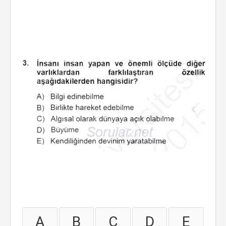
A
B
C
D
E