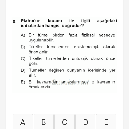
A
B
C
D
E