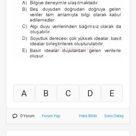
A
B
C
D
E
0 Yorum
Yorum Yap
Hata Bildir
Soru Detay