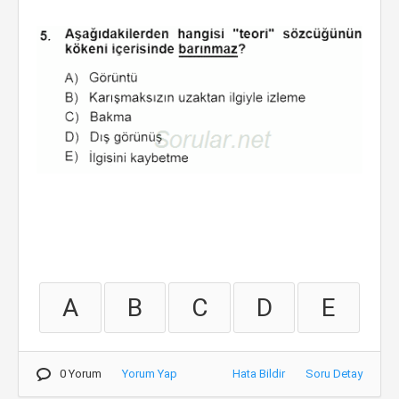
A
B
C
D
E
0 Yorum
Yorum Yap
Hata Bildir
Soru Detay