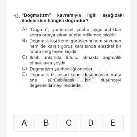
A
B
C
D
E