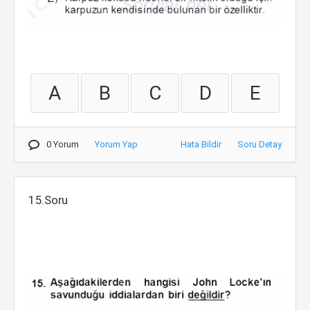
A
B
C
D
E
0 Yorum
Yorum Yap
Hata Bildir
Soru Detay
15.Soru