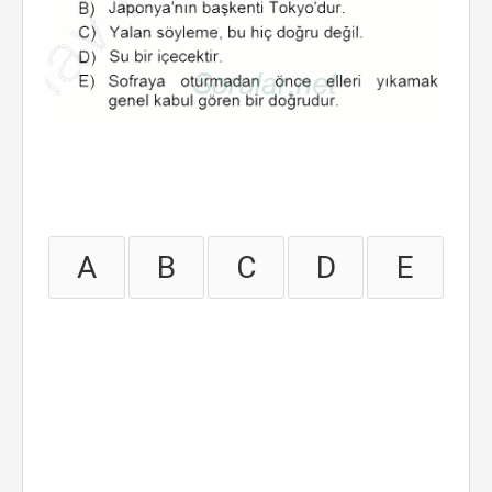
A
B
C
D
E