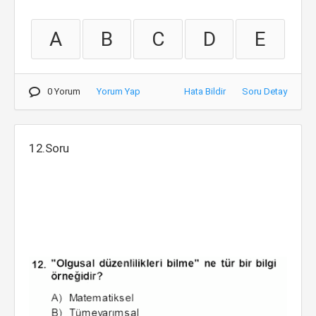
A
B
C
D
E
0 Yorum
Yorum Yap
Hata Bildir
Soru Detay
12.Soru