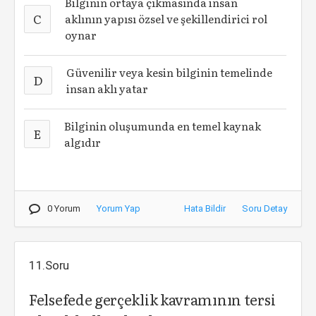
Bilginin ortaya çıkmasında insan
C
aklının yapısı özsel ve şekillendirici rol
oynar
Güvenilir veya kesin bilginin temelinde
D
insan aklı yatar
Bilginin oluşumunda en temel kaynak
E
algıdır
0 Yorum
Yorum Yap
Hata Bildir
Soru Detay
11.Soru
Felsefede gerçeklik kavramının tersi