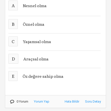
A
Nesnel olma
B
Öznel olma
C
Yaşamsal olma
D
Araçsal olma
E
Öz değere sahip olma
0 Yorum
Yorum Yap
Hata Bildir
Soru Detay