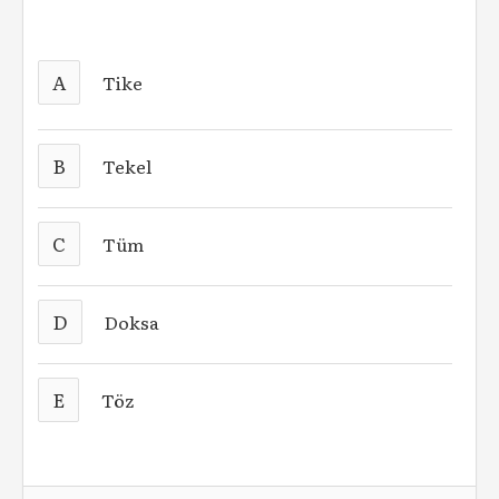
A
Tike
B
Tekel
C
Tüm
D
Doksa
E
Töz