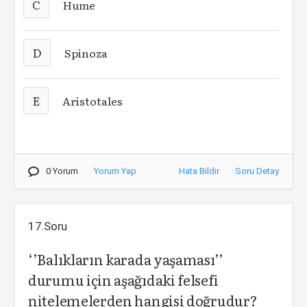
C
Hume
D
Spinoza
E
Aristotales
0 Yorum
Yorum Yap
Hata Bildir
Soru Detay
17.Soru
‘’Balıkların karada yaşaması’’
durumu için aşağıdaki felsefi
nitelemelerden hangisi doğrudur?