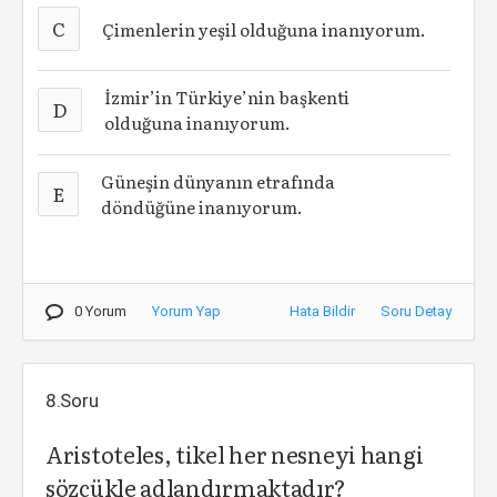
C
Çimenlerin yeşil olduğuna inanıyorum.
İzmir’in Türkiye’nin başkenti
D
olduğuna inanıyorum.
Güneşin dünyanın etrafında
E
döndüğüne inanıyorum.
0 Yorum
Yorum Yap
Hata Bildir
Soru Detay
8.Soru
Aristoteles, tikel her nesneyi hangi
sözcükle adlandırmaktadır?