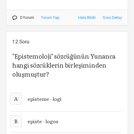
0 Yorum
Yorum Yap
Hata Bildir
Soru Detay
12.Soru
"Epistemoloji" sözcüğünün Yunanca
hangi sözcüklerin birleşiminden
oluşmuştur?
A
episteme - logi
B
episte - logos