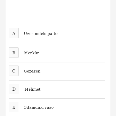
A
Üzerimdeki palto
B
Merkür
C
Gezegen
D
Mehmet
E
Odamdaki vazo