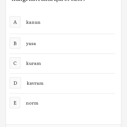
A
kanun
B
yasa
C
kuram
D
kavram
E
norm