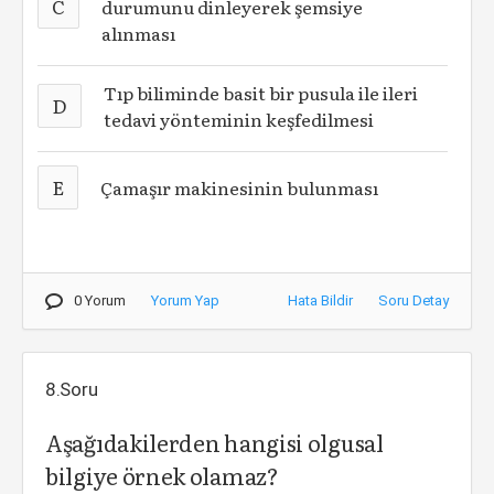
C
durumunu dinleyerek şemsiye
alınması
Tıp biliminde basit bir pusula ile ileri
D
tedavi yönteminin keşfedilmesi
E
Çamaşır makinesinin bulunması
0 Yorum
Yorum Yap
Hata Bildir
Soru Detay
8.Soru
Aşağıdakilerden hangisi olgusal
bilgiye örnek olamaz?