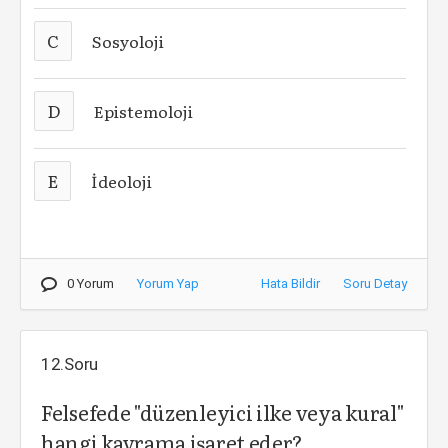
C
Sosyoloji
D
Epistemoloji
E
İdeoloji
0 Yorum
Yorum Yap
Hata Bildir
Soru Detay
12.Soru
Felsefede "düzenleyici ilke veya kural"
hangi kavrama işaret eder?