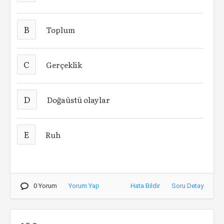
B
Toplum
C
Gerçeklik
D
Doğaüstü olaylar
E
Ruh
0 Yorum
Yorum Yap
Hata Bildir
Soru Detay