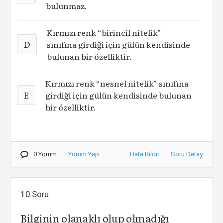
bulunmaz.
Kırmızı renk “birincil nitelik”
D
sınıfına girdiği için gülün kendisinde
bulunan bir özelliktir.
Kırmızı renk “nesnel nitelik” sınıfına
E
girdiği için gülün kendisinde bulunan
bir özelliktir.
0 Yorum
Yorum Yap
Hata Bildir
Soru Detay
10.Soru
Bilginin olanaklı olup olmadığı