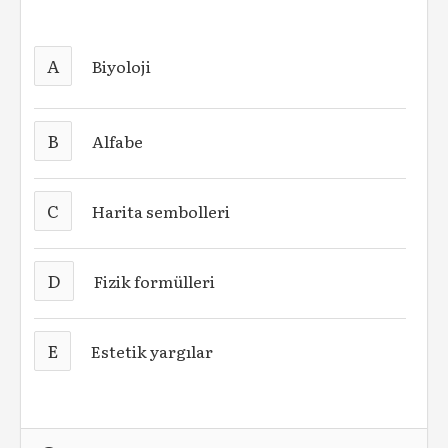
A
Biyoloji
B
Alfabe
C
Harita sembolleri
D
Fizik formülleri
E
Estetik yargılar