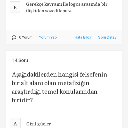
Gerekçe kavramı ile logos arasında bir
E
ilişkiden sözedilemez.
0 Yorum
Yorum Yap
Hata Bildir
Soru Detay
14.Soru
Aşağıdakilerden hangisi felsefenin
bir alt alanı olan metafiziğin
araştırdığı temel konularından
biridir?
A
Gizil güçler