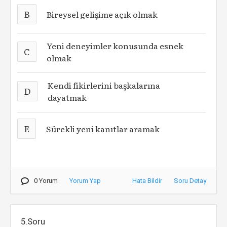
B
Bireysel gelişime açık olmak
Yeni deneyimler konusunda esnek
C
olmak
Kendi fikirlerini başkalarına
D
dayatmak
E
Sürekli yeni kanıtlar aramak
0 Yorum
Yorum Yap
Hata Bildir
Soru Detay
5.Soru