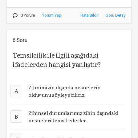
0 Yorum
Yorum Yap
Hata Bildir
Soru Detay
6.Soru
Temsilcilik ile ilgili aşağıdaki
ifadelerden hangisi yanlıştır?
Zihnimizin dışında nesnelerin
A
oldu¤unu söyleyebiliriz.
Zihinsel durumlarımız zihin dışındaki
B
nesneleri temsil ederler.