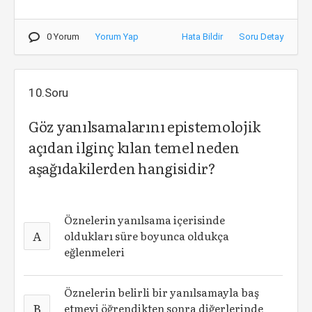
0 Yorum
Yorum Yap
Hata Bildir
Soru Detay
10.Soru
Göz yanılsamalarını epistemolojik
açıdan ilginç kılan temel neden
aşağıdakilerden hangisidir?
Öznelerin yanılsama içerisinde
A
oldukları süre boyunca oldukça
eğlenmeleri
Öznelerin belirli bir yanılsamayla baş
B
etmeyi öğrendikten sonra diğerlerinde