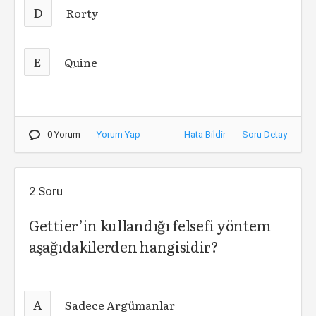
D
Rorty
E
Quine
0 Yorum
Yorum Yap
Hata Bildir
Soru Detay
2.Soru
Gettier’in kullandığı felsefi yöntem
aşağıdakilerden hangisidir?
A
Sadece Argümanlar