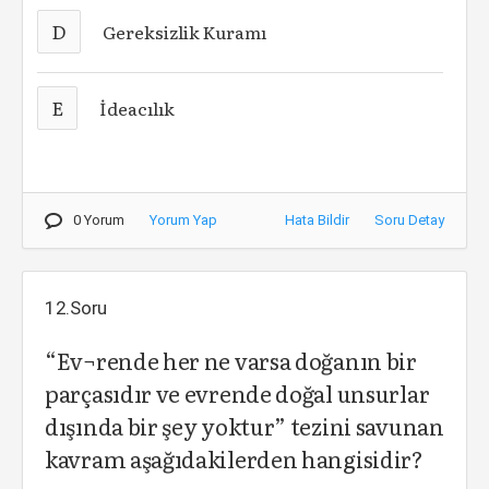
D
Gereksizlik Kuramı
E
İdeacılık
0 Yorum
Yorum Yap
Hata Bildir
Soru Detay
12.Soru
“Ev¬rende her ne varsa doğanın bir
parçasıdır ve evrende doğal unsurlar
dışında bir şey yoktur” tezini savunan
kavram aşağıdakilerden hangisidir?