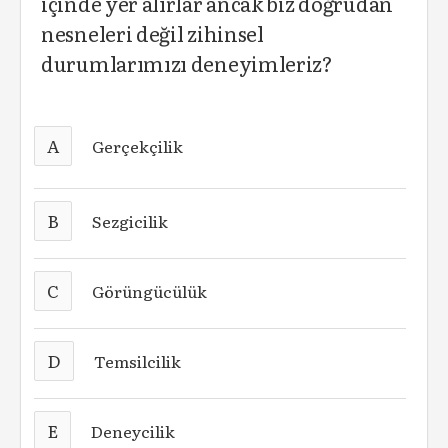
içinde yer alırlar ancak biz doğrudan
nesneleri değil zihinsel
durumlarımızı deneyimleriz?
A
Gerçekçilik
B
Sezgicilik
C
Görüngücülük
D
Temsilcilik
E
Deneycilik