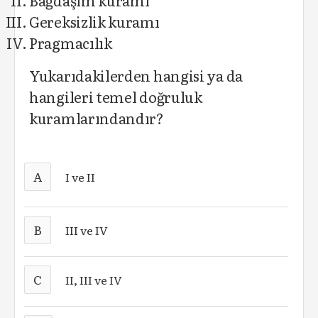
Bağdaşım kuramı
Gereksizlik kuramı
Pragmacılık
Yukarıdakilerden hangisi ya da
hangileri temel doğruluk
kuramlarındandır?
A
I ve II
B
III ve IV
C
II, III ve IV