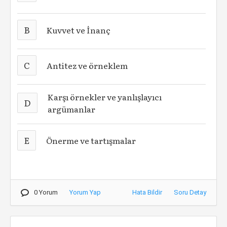
B
Kuvvet ve İnanç
C
Antitez ve örneklem
Karşı örnekler ve yanlışlayıcı
D
argümanlar
E
Önerme ve tartışmalar
0 Yorum
Yorum Yap
Hata Bildir
Soru Detay