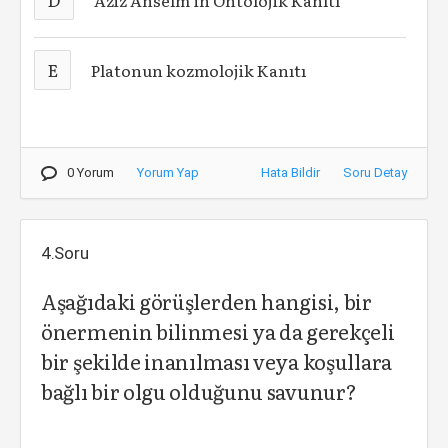
Aziz Anselm’in Ontolojik Kanıtı
E
Platonun kozmolojik Kanıtı
0 Yorum
Yorum Yap
Hata Bildir
Soru Detay
4.Soru
Aşağıdaki görüşlerden hangisi, bir
önermenin bilinmesi ya da gerekçeli
bir şekilde inanılması veya koşullara
bağlı bir olgu olduğunu savunur?