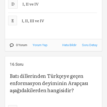
D
I, II ve IV
E
I, II, III ve IV
0 Yorum
Yorum Yap
Hata Bildir
Soru Detay
16.Soru
Batı dillerinden Türkçeye geçen
enformasyon deyiminin Arapçası
aşağıdakilerden hangisidir?