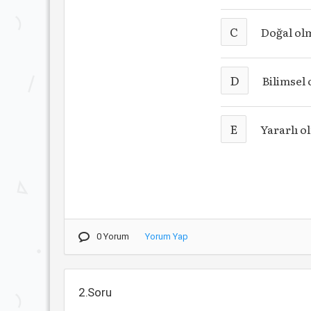
C
Doğal ol
D
Bilimsel
E
Yararlı o
0 Yorum
Yorum Yap
2.Soru