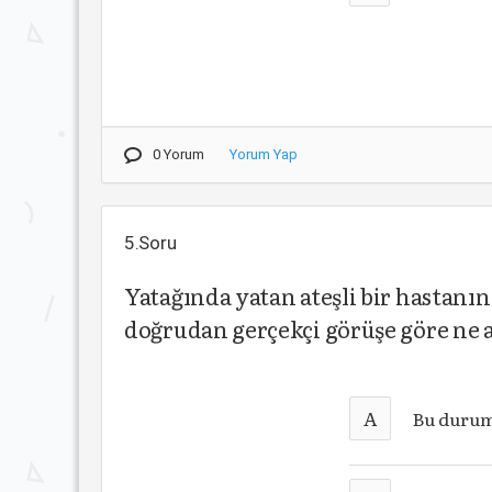
0 Yorum
Yorum Yap
5.Soru
Yatağında yatan ateşli bir hastan
doğrudan gerçekçi görüşe göre ne
A
Bu durum 