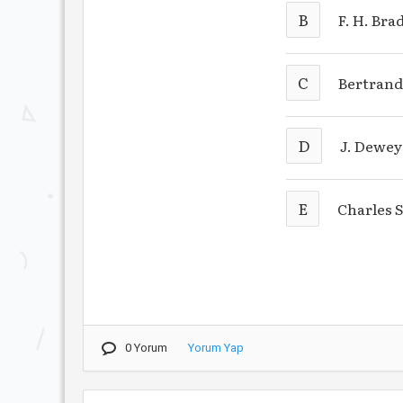
B
F. H. Bra
C
Bertrand
D
J. Dewey
E
Charles 
0 Yorum
Yorum Yap