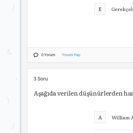
E
Gerekçe
0 Yorum
Yorum Yap
3.Soru
Aşağıda verilen düşünürlerden ha
A
William 