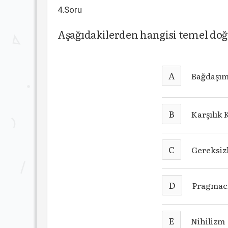
4.Soru
Aşağıdakilerden hangisi temel doğ
A
Bağdaşım
B
Karşılık
C
Gereksiz
D
Pragmacı
E
Nihilizm