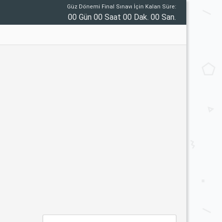
Güz Dönemi Final Sınavı İçin Kalan Süre:
00 Gün 00 Saat 00 Dak. 00 San.