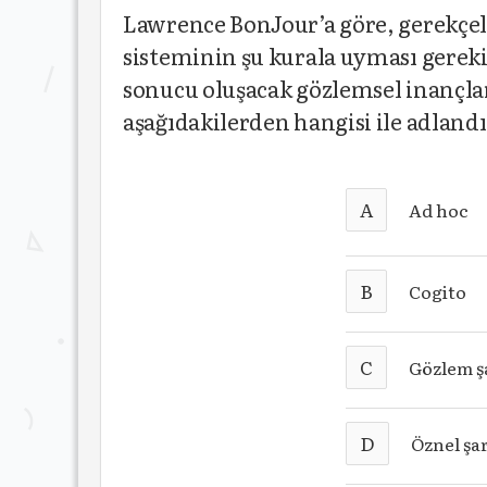
Lawrence BonJour’a göre, gerekçe
sisteminin şu kurala uyması gerekir
sonucu oluşacak gözlemsel inançla
aşağıdakilerden hangisi ile adlandı
A
Ad hoc
B
Cogito
C
Gözlem ş
D
Öznel şa