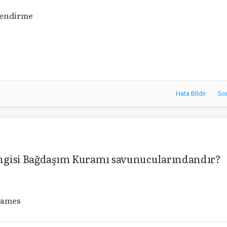
lendirme
Hata Bildir
So
ngisi Bağdaşım Kuramı savunucularındandır?
James