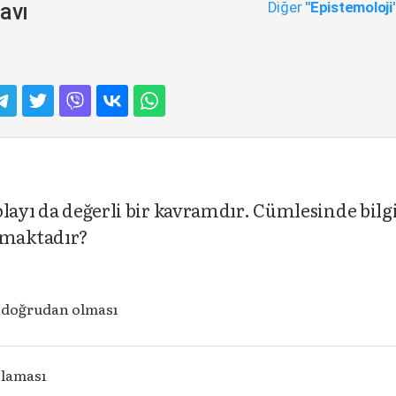
Diğer
"Epistemoloji
avı
olayı da değerli bir kavramdır. Cümlesinde bilg
nmaktadır?
, doğrudan olması
olaması