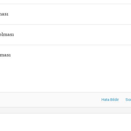
ması
 olması
lması
Hata Bildir
So