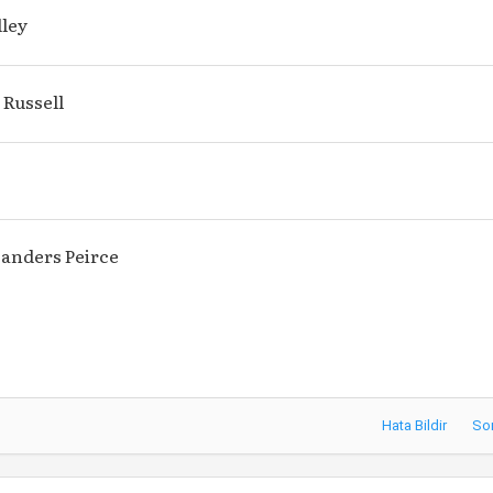
dley
 Russell
Sanders Peirce
Hata Bildir
So