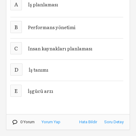
A
İş planlaması
B
Performans yönetimi
C
İnsan kaynakları planlaması
D
İş tanımı
E
İşgücü arzı
0 Yorum
Yorum Yap
Hata Bildir
Soru Detay