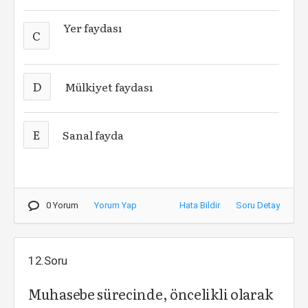
Yer faydası
C
D
Mülkiyet faydası
E
Sanal fayda
0 Yorum
Yorum Yap
Hata Bildir
Soru Detay
12.Soru
Muhasebe sürecinde, öncelikli olarak