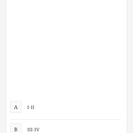
A
I-II
B
III-IV