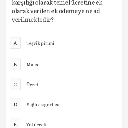
karşılığı olarak temel ücretine ek
olarak verilen ek ödemeye ne ad
verilmektedir?
A
Teşvik pirimi
B
Maaş
C
Ücret
D
Sağlık sigortası
E
Yol ücreti