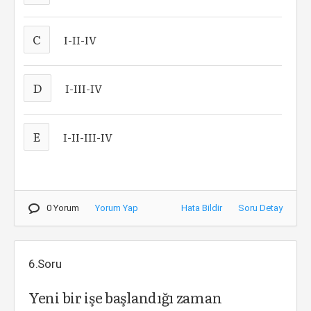
C
I-II-IV
D
I-III-IV
E
I-II-III-IV
0 Yorum
Yorum Yap
Hata Bildir
Soru Detay
6.Soru
Yeni bir işe başlandığı zaman