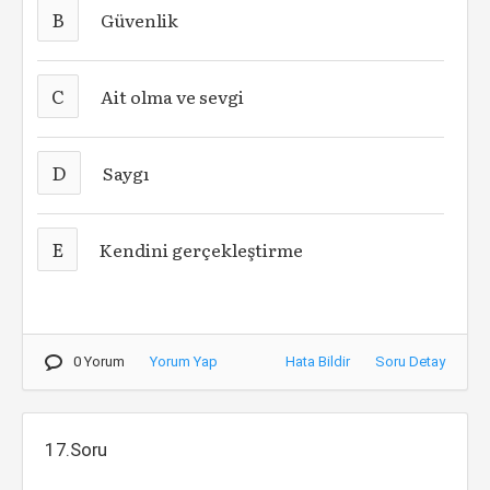
B
Güvenlik
C
Ait olma ve sevgi
D
Saygı
E
Kendini gerçekleştirme
0 Yorum
Yorum Yap
Hata Bildir
Soru Detay
17.Soru