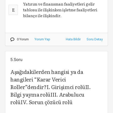
Yatırım ve finansman faaliyetleri gelir
E
tablosu ile ilişkinken işletme faaliyetleri
bilanço ile ilişkindir.
0 Yorum
Yorum Yap
Hata Bildir
Soru Detay
5.Soru
Aşağıdakilerden hangisi ya da
hangileri “Karar Verici
Roller”dendir?I. Girişimci rolüII.
Bilgi yayma rolüIII. Arabulucu
rolüIV. Sorun çözücü rolü