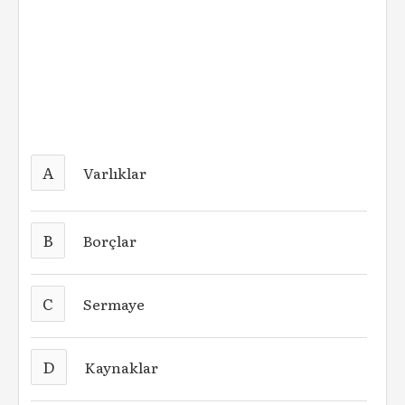
A
Varlıklar
B
Borçlar
C
Sermaye
D
Kaynaklar