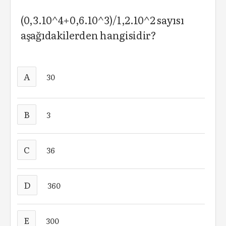
(0,3.10^4+0,6.10^3)/1,2.10^2 sayısı
aşağıdakilerden hangisidir?
A
30
B
3
C
36
D
360
E
300