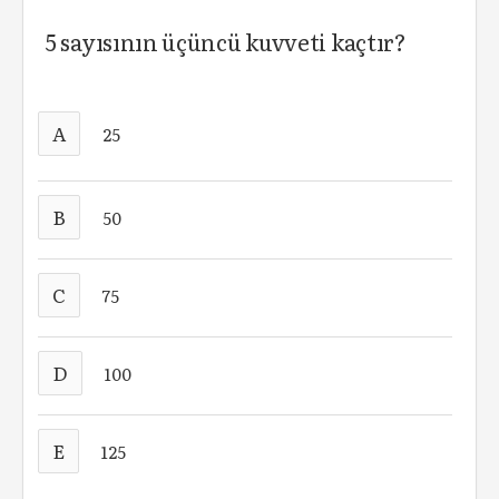
5 sayısının üçüncü kuvveti kaçtır?
A
25
B
50
C
75
D
100
E
125