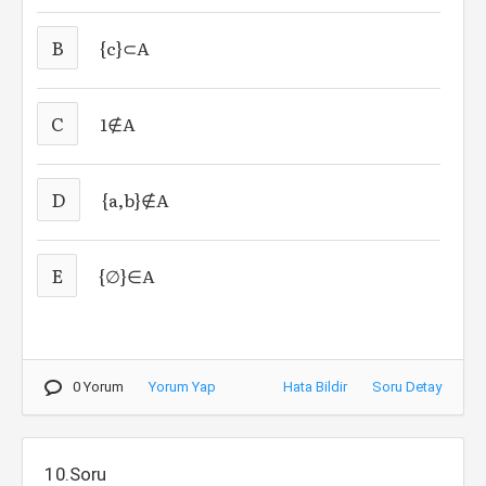
B
{c}⊂A
C
1∉A
D
{a,b}∉A
E
{∅}∈A
0 Yorum
Yorum Yap
Hata Bildir
Soru Detay
10.Soru