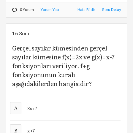
0 Yorum
Yorum Yap
Hata Bildir
Soru Detay
16.Soru
Gerçel sayılar kümesinden gerçel
sayılar kümesine f(x)=2x ve g(x)=x-7
fonksiyonları veriliyor. f+g
fonksiyonunun kuralı
aşağıdakilerden hangisidir?
A
3x+7
B
x+7