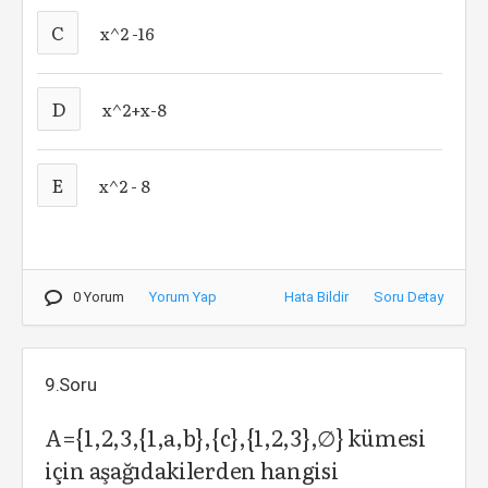
C
x^2 -16
D
x^2+x-8
E
x^2 - 8
0 Yorum
Yorum Yap
Hata Bildir
Soru Detay
9.Soru
A={1,2,3,{1,a,b},{c},{1,2,3},∅} kümesi
için aşağıdakilerden hangisi