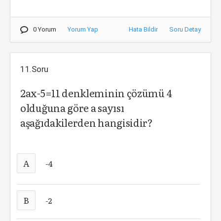
0 Yorum
Yorum Yap
Hata Bildir
Soru Detay
11.Soru
2ax-5=11 denkleminin çözümü 4
olduğuna göre a sayısı
aşağıdakilerden hangisidir?
A
-4
B
-2