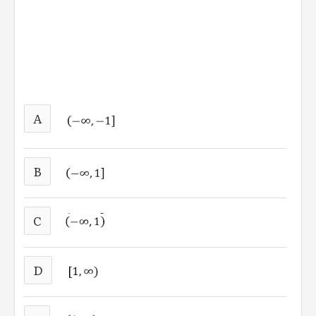
A
B
C
D