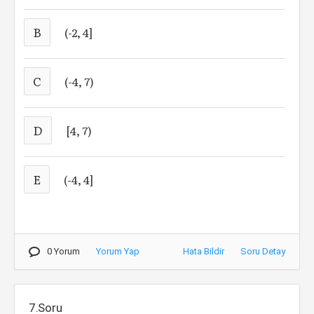
B
(-2, 4]
C
(-4, 7)
D
[4, 7)
E
(-4, 4]
0 Yorum
Yorum Yap
Hata Bildir
Soru Detay
7.Soru