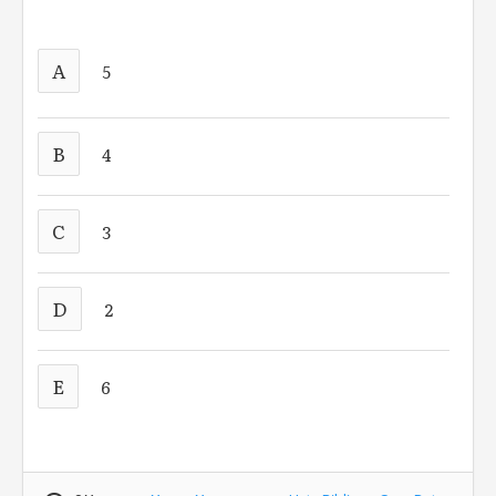
A
5
B
4
C
3
D
2
E
6