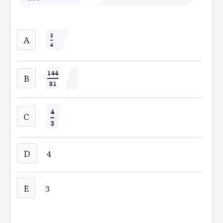
A
B
C
D
4
E
3