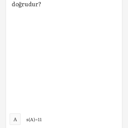
doğrudur?
A
s(A)=11