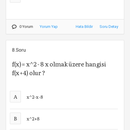
0 Yorum
Yorum Yap
Hata Bildir
Soru Detay
8.Soru
f(x)= x^2 - 8 x olmak üzere hangisi
f(x+4) olur ?
A
x^2-x-8
B
x^2+8