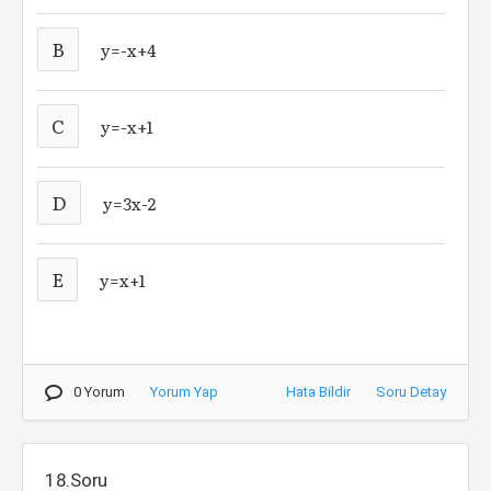
B
y=-x+4
C
y=-x+1
D
y=3x-2
E
y=x+1
0 Yorum
Yorum Yap
Hata Bildir
Soru Detay
18.Soru