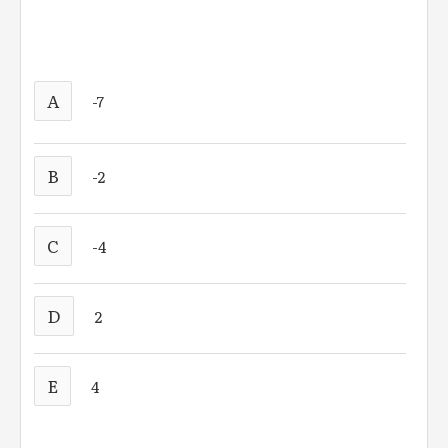
A
-7
B
-2
C
-4
D
2
E
4