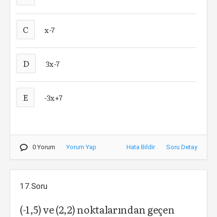
C
x-7
D
3x-7
E
-3x+7
0 Yorum
Yorum Yap
Hata Bildir
Soru Detay
17.Soru
(-1,5) ve (2,2) noktalarından geçen