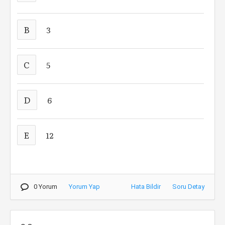
B
3
C
5
D
6
E
12
0 Yorum
Yorum Yap
Hata Bildir
Soru Detay