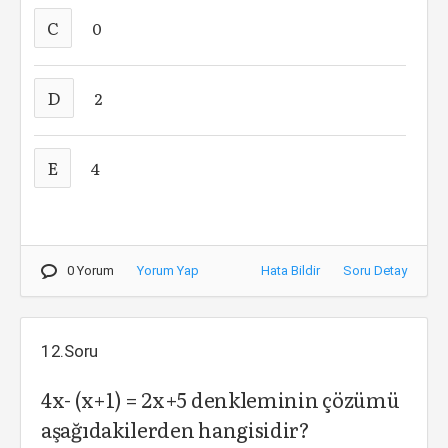
C
0
D
2
E
4
0 Yorum
Yorum Yap
Hata Bildir
Soru Detay
12.Soru
4x- (x+1) = 2x+5 denkleminin çözümü
aşağıdakilerden hangisidir?