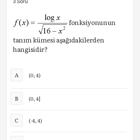
3.Soru
fonksiyonunun
tanım kümesi aşağıdakilerden
hangisidir?
A
(0, 4)
B
(0, 4]
C
(-4, 4)