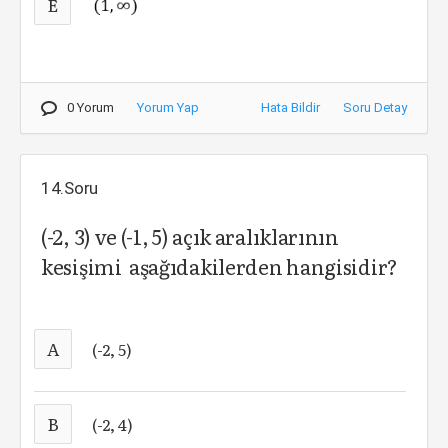
E
0 Yorum
Yorum Yap
Hata Bildir
Soru Detay
14.Soru
(-2, 3) ve (-1, 5) açık aralıklarının
kesişimi aşağıdakilerden hangisidir?
A
(-2, 5)
B
(-2, 4)