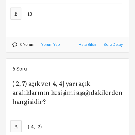
E
13
0 Yorum
Yorum Yap
Hata Bildir
Soru Detay
6.Soru
(-2, 7) açık ve (-4, 4] yarı açık
aralıklarının kesişimi aşağıdakilerden
hangisidir?
A
(-4, -2)