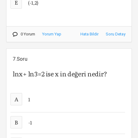
E
(-1,2)
0 Yorum
Yorum Yap
Hata Bildir
Soru Detay
7.Soru
lnx+ ln3=2 ise x in değeri nedir?
A
1
B
-1