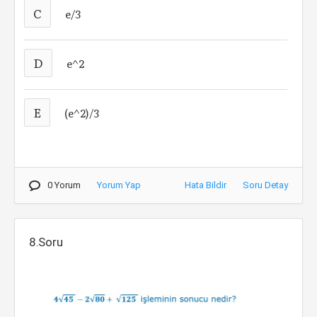
C
e/3
D
e^2
E
(e^2)/3
0 Yorum
Yorum Yap
Hata Bildir
Soru Detay
8.Soru