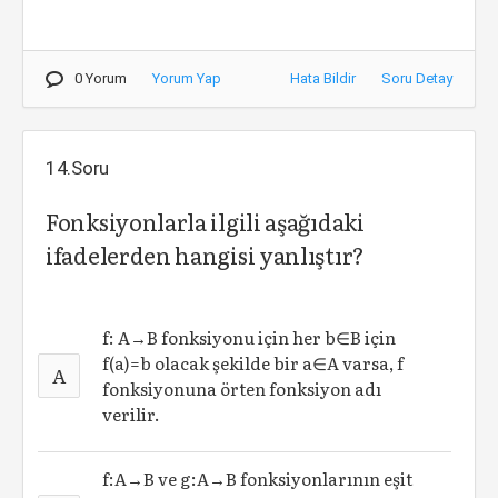
0 Yorum
Yorum Yap
Hata Bildir
Soru Detay
14.Soru
Fonksiyonlarla ilgili aşağıdaki
ifadelerden hangisi yanlıştır?
f: A→B fonksiyonu için her b∈B için
f(a)=b olacak şekilde bir a∈A varsa, f
A
fonksiyonuna örten fonksiyon adı
verilir.
f:A→B ve g:A→B fonksiyonlarının eşit