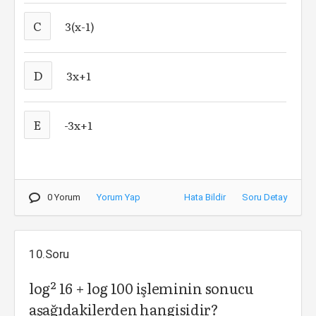
C
3(x-1)
D
3x+1
E
-3x+1
0 Yorum
Yorum Yap
Hata Bildir
Soru Detay
10.Soru
log² 16 + log 100 işleminin sonucu
aşağıdakilerden hangisidir?