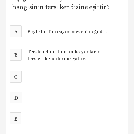
hangisinin tersi kendisine eşittir?
A
Böyle bir fonksiyon mevcut değildir.
Terslenebilir tüm fonksiyonların
B
tersleri kendilerine eşittir.
C
D
E