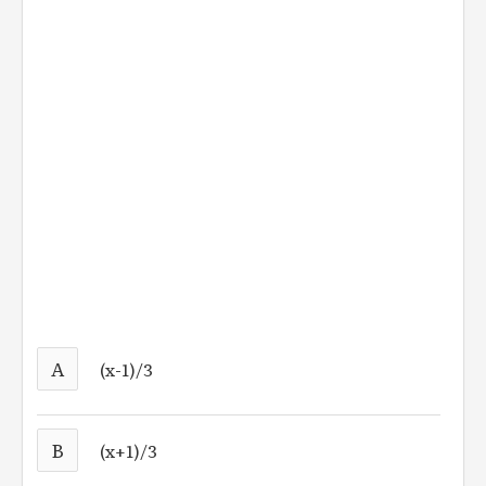
A
(x-1)/3
B
(x+1)/3