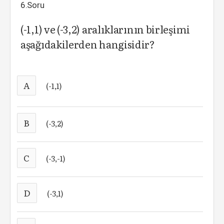
6.Soru
(-1,1) ve (-3,2) aralıklarının birleşimi
aşağıdakilerden hangisidir?
A
(-1,1)
B
(-3,2)
C
(-3,-1)
D
(-3,1)