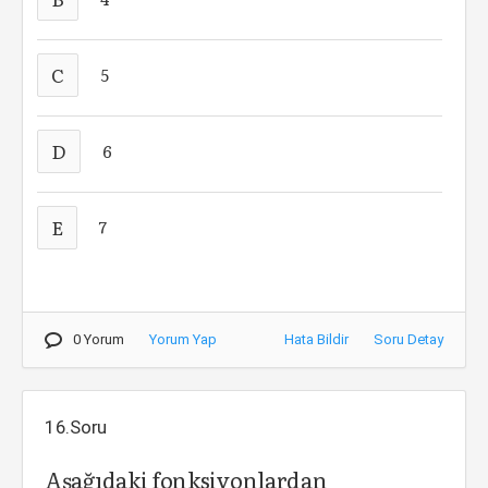
C
5
D
6
E
7
0 Yorum
Yorum Yap
Hata Bildir
Soru Detay
16.Soru
Aşağıdaki fonksiyonlardan