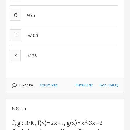
C
%75
D
%100
E
%125
0 Yorum
Yorum Yap
Hata Bildir
Soru Detay
5.Soru
f, g : R›R, f(x)=2x+1, g(x)=x²-3x+2