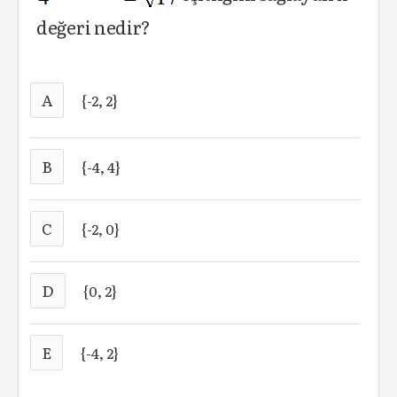
değeri nedir?
A
{-2, 2}
B
{-4, 4}
C
{-2, 0}
D
{0, 2}
E
{-4, 2}