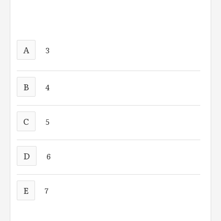
A
3
B
4
C
5
D
6
E
7