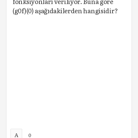
fonksiyonları veriliyor. Buna göre
(g0f)(0) aşağıdakilerden hangisidir?
A
0