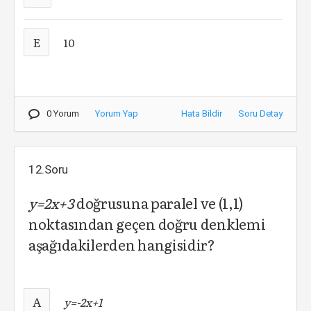
E
10
0 Yorum
Yorum Yap
Hata Bildir
Soru Detay
12.Soru
y=2x+3
doğrusuna paralel ve (1,1)
noktasından geçen doğru denklemi
aşağıdakilerden hangisidir?
A
y=-2x+1