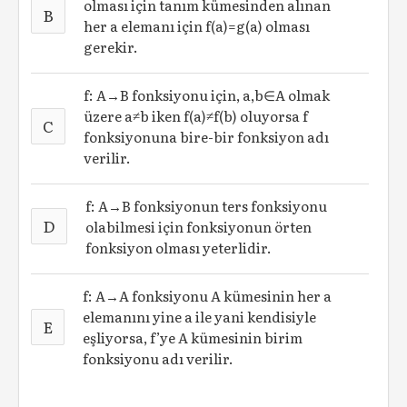
olması için tanım kümesinden alınan
B
her a elemanı için f(a)=g(a) olması
gerekir.
f: A→B fonksiyonu için, a,b∈A olmak
üzere a≠b iken f(a)≠f(b) oluyorsa f
C
fonksiyonuna bire-bir fonksiyon adı
verilir.
f: A→B fonksiyonun ters fonksiyonu
D
olabilmesi için fonksiyonun örten
fonksiyon olması yeterlidir.
f: A→A fonksiyonu A kümesinin her a
elemanını yine a ile yani kendisiyle
E
eşliyorsa, f’ye A kümesinin birim
fonksiyonu adı verilir.