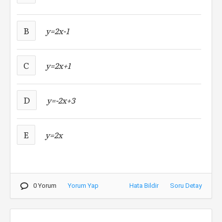
B
y=2x-1
C
y=2x+1
D
y=-2x+3
E
y=2x
0 Yorum
Yorum Yap
Hata Bildir
Soru Detay