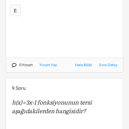
E
0 Yorum
Yorum Yap
Hata Bildir
Soru Detay
9.Soru
h(x)=3x-1 fonksiyonunun tersi
aşağıdakilerden hangisidir?