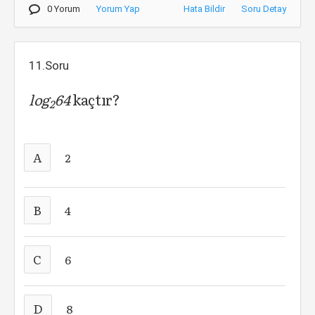
0 Yorum
Yorum Yap
Hata Bildir
Soru Detay
11.Soru
log
64
kaçtır?
2
A
2
B
4
C
6
D
8