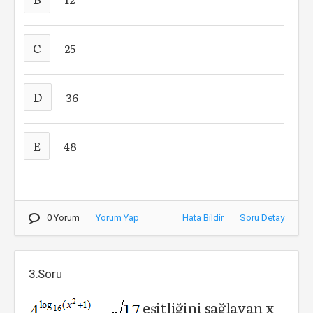
C
25
D
36
E
48
0 Yorum
Yorum Yap
Hata Bildir
Soru Detay
3.Soru
eşitliğini sağlayan x