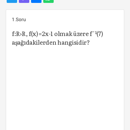
1.Soru
f:R›R, f(x)=2x-1 olmak üzere f¯¹(7)
aşağıdakilerden hangisidir?