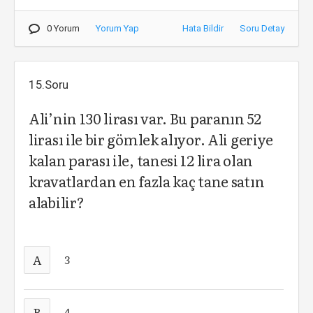
0 Yorum
Yorum Yap
Hata Bildir
Soru Detay
15.Soru
Ali’nin 130 lirası var. Bu paranın 52
lirası ile bir gömlek alıyor. Ali geriye
kalan parası ile, tanesi 12 lira olan
kravatlardan en fazla kaç tane satın
alabilir?
A
3
B
4