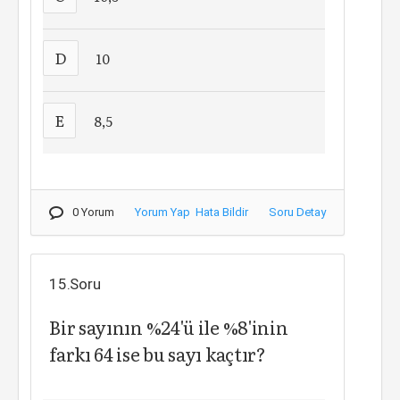
D
10
E
8,5
0 Yorum
Yorum Yap
Hata Bildir
Soru Detay
15.Soru
Bir sayının %24'ü ile %8'inin
farkı 64 ise bu sayı kaçtır?