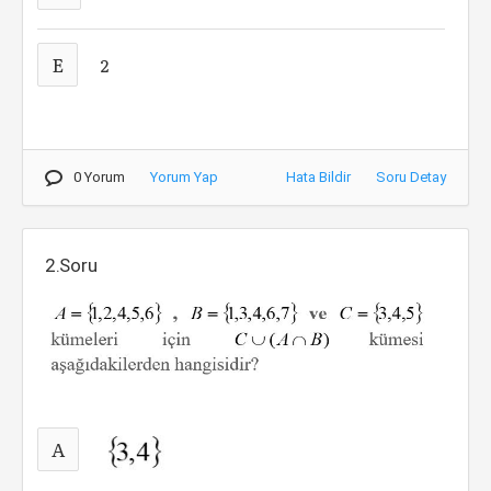
E
2
0 Yorum
Yorum Yap
Hata Bildir
Soru Detay
2.Soru
A