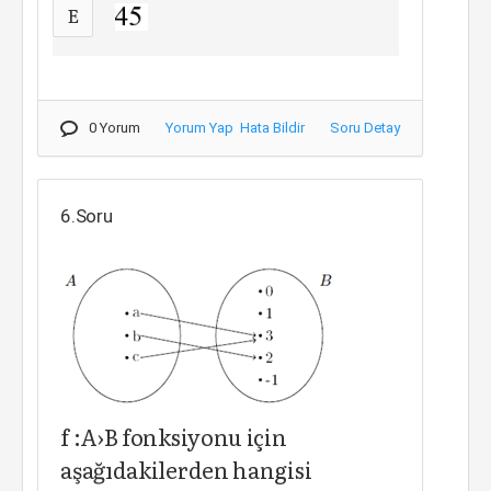
E
0 Yorum
Yorum Yap
Hata Bildir
Soru Detay
6.Soru
f :A›B fonksiyonu için
aşağıdakilerden hangisi