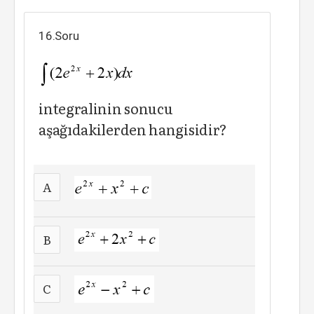
16.Soru
integralinin sonucu
aşağıdakilerden hangisidir?
A
B
C