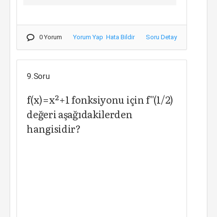
0 Yorum
Yorum Yap
Hata Bildir
Soru Detay
9.Soru
f(x)=x²+1 fonksiyonu için f''(1/2)
değeri aşağıdakilerden
hangisidir?