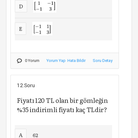
D
E
0 Yorum
Yorum Yap
Hata Bildir
Soru Detay
12.Soru
Fiyatı 120 TL olan bir gömleğin
%35 indirimli fiyatı kaç TLdir?
A
62