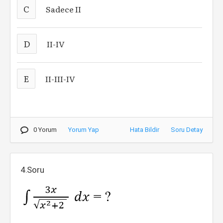
C
Sadece II
D
II-IV
E
II-III-IV
0 Yorum
Yorum Yap
Hata Bildir
Soru Detay
4.Soru