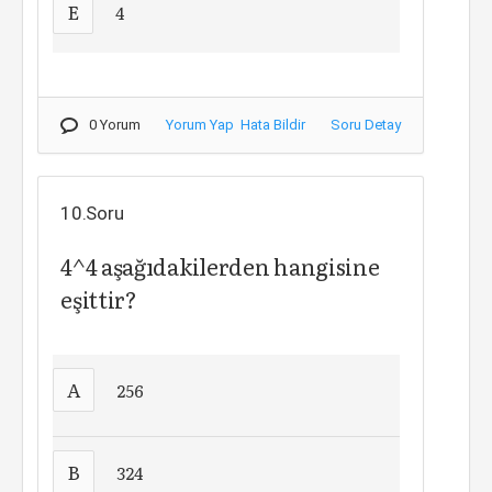
E
4
0 Yorum
Yorum Yap
Hata Bildir
Soru Detay
10.Soru
4^4 aşağıdakilerden hangisine
eşittir?
A
256
B
324