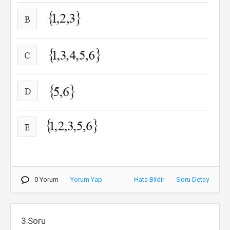
B
C
D
E
0 Yorum
Yorum Yap
Hata Bildir
Soru Detay
3.Soru