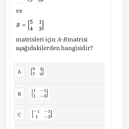
ve
matrisleri için
A-B
matrisi
aşağıdakilerden hangisidir?
A
B
C