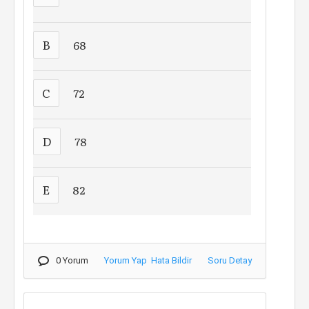
B
68
C
72
D
78
E
82
0 Yorum
Yorum Yap
Hata Bildir
Soru Detay