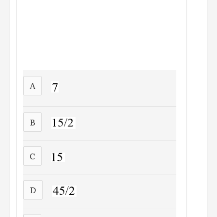
A
B
C
D