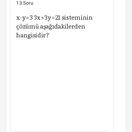
13.Soru
x-y=3 3x+3y=21 sisteminin
çözümü aşağıdakilerden
hangisidir?