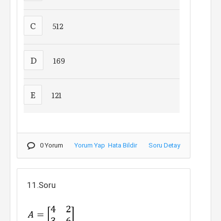
C
512
D
169
E
121
0 Yorum
Yorum Yap
Hata Bildir
Soru Detay
11.Soru