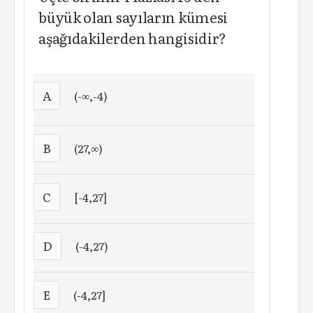
büyük olan sayıların kümesi
aşağıdakilerden hangisidir?
A
(-∞,-4)
B
(27,∞)
C
[-4,27]
D
(-4,27)
E
(-4,27]