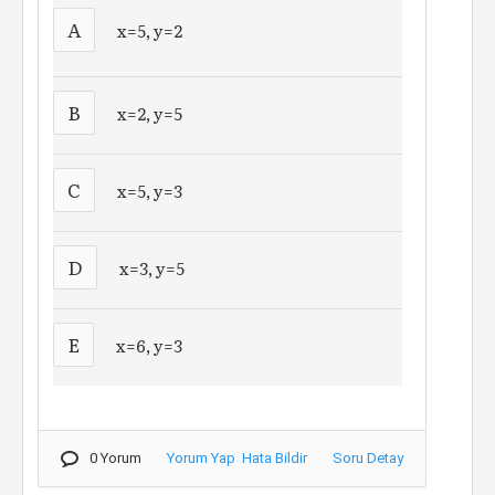
A
x=5, y=2
B
x=2, y=5
C
x=5, y=3
D
x=3, y=5
E
x=6, y=3
0 Yorum
Yorum Yap
Hata Bildir
Soru Detay