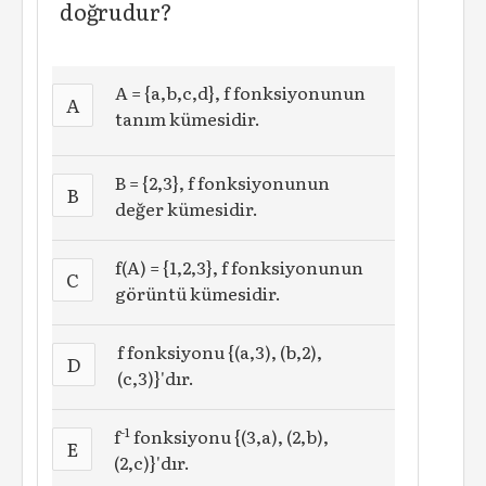
doğrudur?
A = {a,b,c,d}, f fonksiyonunun
A
tanım kümesidir.
B = {2,3}, f fonksiyonunun
B
değer kümesidir.
f(A) = {1,2,3}, f fonksiyonunun
C
görüntü kümesidir.
f fonksiyonu {(a,3), (b,2),
D
(c,3)}'dır.
-1
f
fonksiyonu {(3,a), (2,b),
E
(2,c)}'dır.