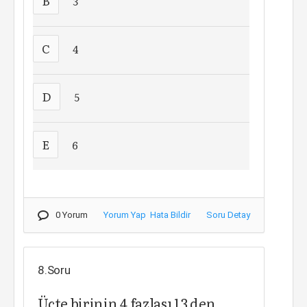
B
3
C
4
D
5
E
6
0 Yorum
Yorum Yap
Hata Bildir
Soru Detay
8.Soru
Üçte birinin 4 fazlası 13 den