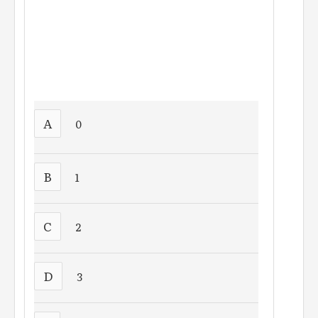
A
0
B
1
C
2
D
3