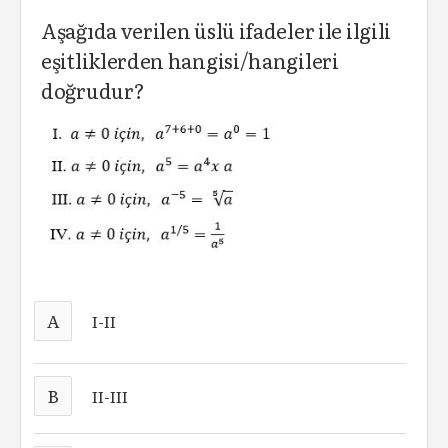
Aşağıda verilen üslü ifadeler ile ilgili
eşitliklerden hangisi/hangileri
doğrudur?
A
I-II
B
II-III