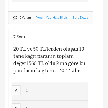
0 Yorum
Yorum Yap
Hata Bildir
Soru Detay
7.Soru
20 TL ve 50 TL’lerden oluşan 13
tane kağıt paranın toplam
değeri 560 TL olduğuna göre bu
paraların kaç tanesi 20 TL’dir.
A
2