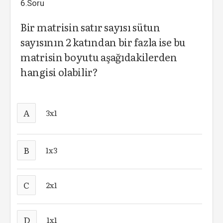
6.Soru
Bir matrisin satır sayısı sütun
sayısının 2 katından bir fazla ise bu
matrisin boyutu aşağıdakilerden
hangisi olabilir?
A
3x1
B
1x3
C
2x1
D
1x1