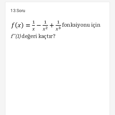
13.Soru
fonksiyonu için
f''(1)
değeri kaçtır?