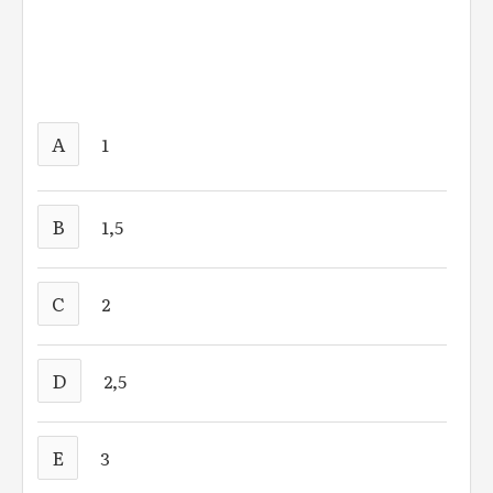
A
1
B
1,5
C
2
D
2,5
E
3