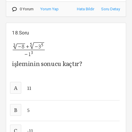
0 Yorum
Yorum Yap
Hata Bildir
Soru Detay
18.Soru
işleminin sonucu kaçtır?
A
11
B
5
C
-11