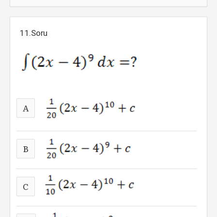
11.Soru
A
B
C