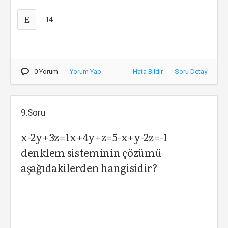
E
14
0 Yorum
Yorum Yap
Hata Bildir
Soru Detay
9.Soru
x-2y+3z=1x+4y+z=5-x+y-2z=-1
denklem sisteminin çözümü
aşağıdakilerden hangisidir?