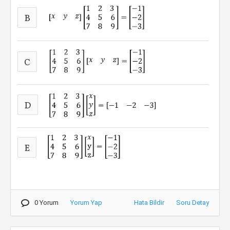
B
C
D
E
0 Yorum
Yorum Yap
Hata Bildir
Soru Detay