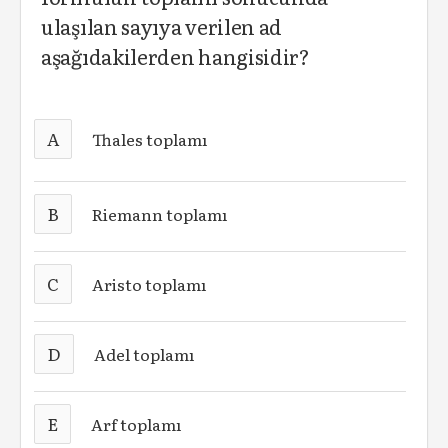
ulaşılan sayıya verilen ad
aşağıdakilerden hangisidir?
A
Thales toplamı
B
Riemann toplamı
C
Aristo toplamı
D
Adel toplamı
E
Arf toplamı