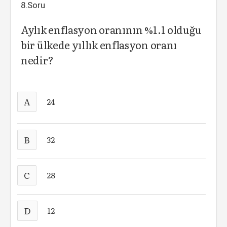
8.Soru
Aylık enflasyon oranının %1.1 olduğu
bir ülkede yıllık enflasyon oranı
nedir?
A
24
B
32
C
28
D
12