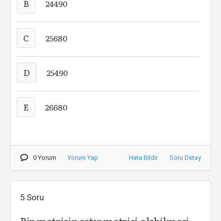
B
24490
C
25680
D
25490
E
26680
0 Yorum
Yorum Yap
Hata Bildir
Soru Detay
5.Soru
Bir matrisin satır matrisi olabilmesi