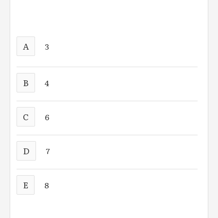
A
3
B
4
C
6
D
7
E
8