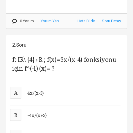
0 Yorum
Yorum Yap
Hata Bildir
Soru Detay
2.Soru
f: IR\ {4} › R ; f(x)=3x/(x-4) fonksiyonu
için f^(-1) (x)= ?
A
4x/(x-3)
B
-4x/(x+3)