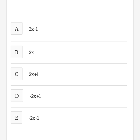
A
2x-1
B
2x
C
2x+1
D
-2x+1
E
-2x-1