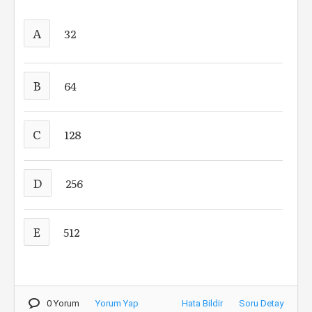
A
32
B
64
C
128
D
256
E
512
0 Yorum
Yorum Yap
Hata Bildir
Soru Detay