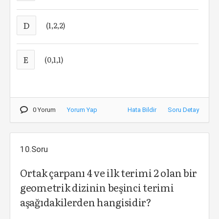
D
(1,2,2)
E
(0,1,1)
0 Yorum
Yorum Yap
Hata Bildir
Soru Detay
10.Soru
Ortak çarpanı 4 ve ilk terimi 2 olan bir
geometrik dizinin beşinci terimi
aşağıdakilerden hangisidir?