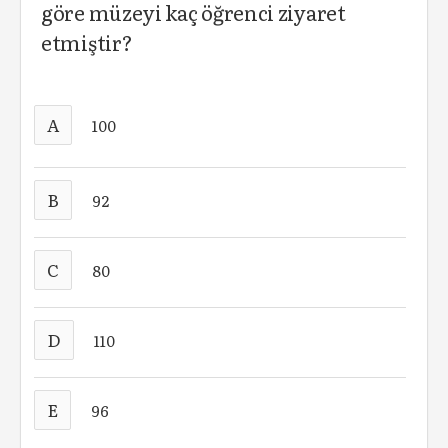
göre müzeyi kaç öğrenci ziyaret
etmiştir?
A
100
B
92
C
80
D
110
E
96