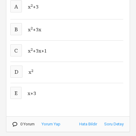
A
2
x
+3
B
2
x
+3x
C
2
x
+3x+1
D
2
x
E
x+3
0 Yorum
Yorum Yap
Hata Bildir
Soru Detay