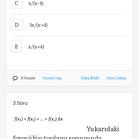
C
x/(x-4)
D
3x/(x+4)
E
x/(x+4)
0 Yorum
Yorum Yap
Hata Bildir
Soru Detay
3.Soru
Yukarıdaki
formülün toplamı sonucunda