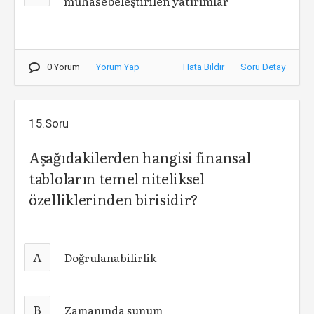
muhasebeleştirilen yatırımlar
0 Yorum
Yorum Yap
Hata Bildir
Soru Detay
15.Soru
Aşağıdakilerden hangisi finansal
tabloların temel niteliksel
özelliklerinden birisidir?
A
Doğrulanabilirlik
B
Zamanında sunum