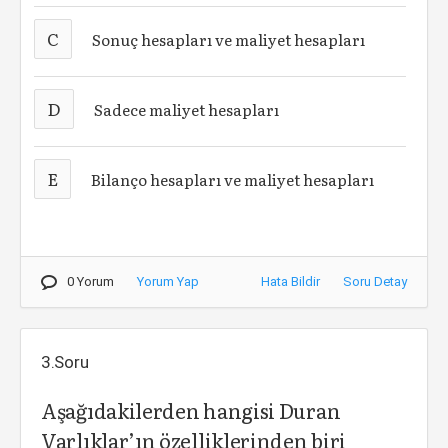
C
Sonuç hesapları ve maliyet hesapları
D
Sadece maliyet hesapları
E
Bilanço hesapları ve maliyet hesapları
0 Yorum
Yorum Yap
Hata Bildir
Soru Detay
3.Soru
Aşağıdakilerden hangisi Duran
Varlıklar’ın özelliklerinden biri