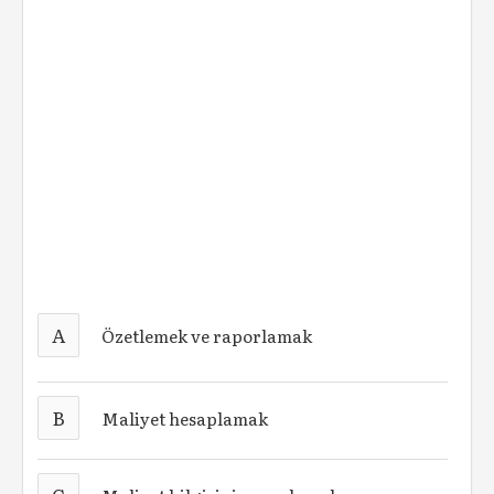
A
Özetlemek ve raporlamak
B
Maliyet hesaplamak