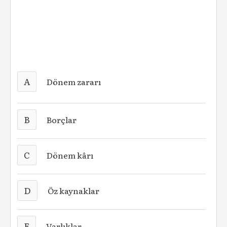
A
Dönem zararı
B
Borçlar
C
Dönem kârı
D
Öz kaynaklar
E
Varlıklar