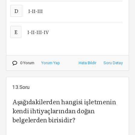
D
I-II-III
E
I-II-III-IV
0 Yorum
Yorum Yap
Hata Bildir
Soru Detay
13.Soru
Aşağıdakilerden hangisi işletmenin
kendi ihtiyaçlarından doğan
belgelerden birisidir?