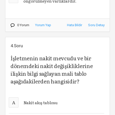
öngörülmeyen varlıklardır.
0 Yorum
Yorum Yap
Hata Bildir
Soru Detay
4.Soru
İşletmenin nakit mevcudu ve bir
dönemdeki nakit değişikliklerine
ilişkin bilgi sağlayan mali tablo
aşağıdakilerden hangisidir?
A
Nakit akış tablosu