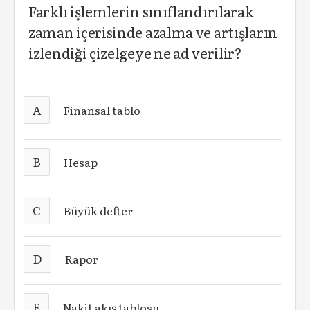
Farklı işlemlerin sınıflandırılarak
zaman içerisinde azalma ve artışların
izlendiği çizelgeye ne ad verilir?
A
Finansal tablo
B
Hesap
C
Büyük defter
D
Rapor
E
Nakit akış tablosu