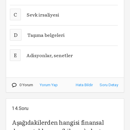
C
Sevk irsaliyesi
D
Taşıma belgeleri
E
Adisyonlar, senetler
0 Yorum
Yorum Yap
Hata Bildir
Soru Detay
14.Soru
Aşağıdakilerden hangisi finansal