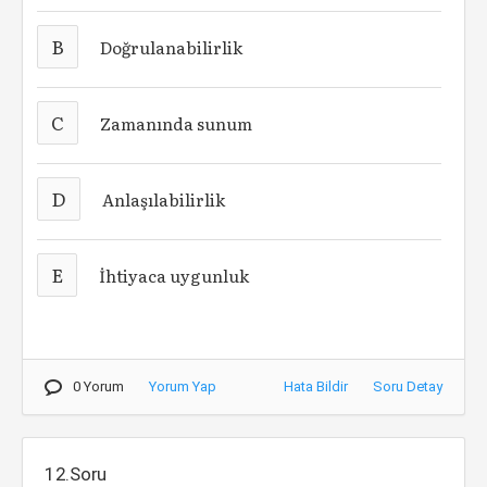
B
Doğrulanabilirlik
C
Zamanında sunum
D
Anlaşılabilirlik
E
İhtiyaca uygunluk
0 Yorum
Yorum Yap
Hata Bildir
Soru Detay
12.Soru