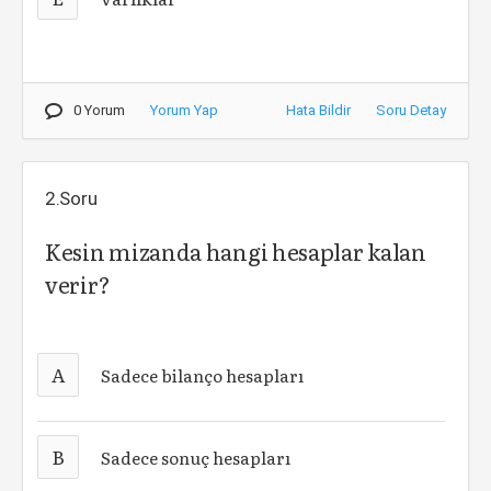
0 Yorum
Yorum Yap
Hata Bildir
Soru Detay
2.Soru
Kesin mizanda hangi hesaplar kalan
verir?
A
Sadece bilanço hesapları
B
Sadece sonuç hesapları