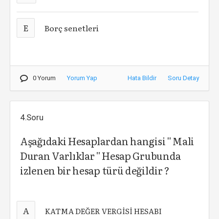
E
Borç senetleri
0 Yorum
Yorum Yap
Hata Bildir
Soru Detay
4.Soru
Aşağıdaki Hesaplardan hangisi '' Mali
Duran Varlıklar '' Hesap Grubunda
izlenen bir hesap türü değildir ?
A
KATMA DEĞER VERGİSİ HESABI