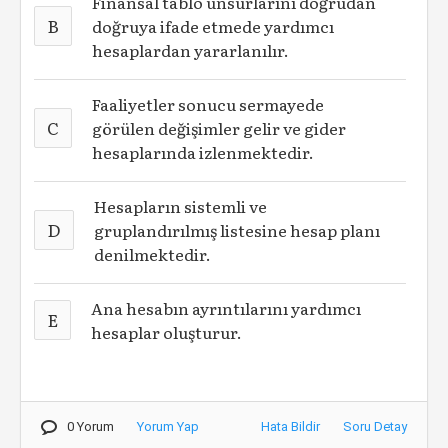
Finansal tablo unsurlarını doğrudan
B
doğruya ifade etmede yardımcı
hesaplardan yararlanılır.
Faaliyetler sonucu sermayede
C
görülen değişimler gelir ve gider
hesaplarında izlenmektedir.
Hesapların sistemli ve
D
gruplandırılmış listesine hesap planı
denilmektedir.
Ana hesabın ayrıntılarını yardımcı
E
hesaplar oluşturur.
0 Yorum
Yorum Yap
Hata Bildir
Soru Detay