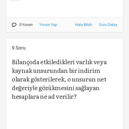
0 Yorum
Yorum Yap
Hata Bildir
Soru Detay
9.Soru
Bilançoda etkiledikleri varlık veya
kaynak unsurundan bir indirim
olarak gösterilerek, o unsurun net
değeriyle gözükmesini sağlayan
hesaplara ne ad verilir?