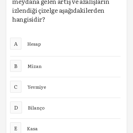
meydana gelen artış ve azalışların
izlendiği çizelge aşağıdakilerden
hangisidir?
A
Hesap
B
Mizan
C
Yevmiye
D
Bilanço
E
Kasa