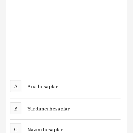
A
Ana hesaplar
B
Yardımcı hesaplar
C
Nazım hesaplar