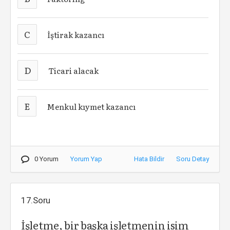
C
İştirak kazancı
D
Ticari alacak
E
Menkul kıymet kazancı
0 Yorum
Yorum Yap
Hata Bildir
Soru Detay
17.Soru
İşletme, bir başka işletmenin isim