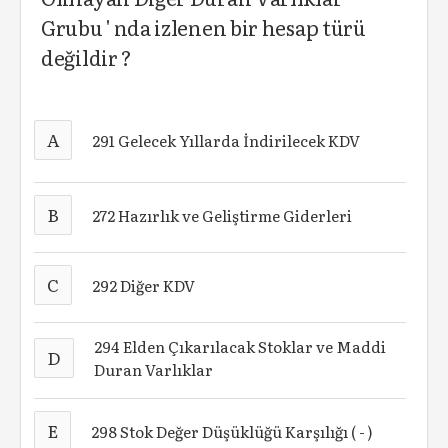
Grubu ' nda izlenen bir hesap türü
değildir ?
A
291 Gelecek Yıllarda İndirilecek KDV
B
272 Hazırlık ve Geliştirme Giderleri
C
292 Diğer KDV
294 Elden Çıkarılacak Stoklar ve Maddi
D
Duran Varlıklar
E
298 Stok Değer Düşüklüğü Karşılığı ( - )