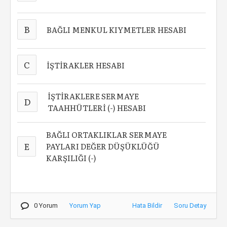
B
BAĞLI MENKUL KIYMETLER HESABI
C
İŞTİRAKLER HESABI
İŞTİRAKLERE SERMAYE
D
TAAHHÜTLERİ (-) HESABI
BAĞLI ORTAKLIKLAR SERMAYE
E
PAYLARI DEĞER DÜŞÜKLÜĞÜ
KARŞILIĞI (-)
0 Yorum
Yorum Yap
Hata Bildir
Soru Detay