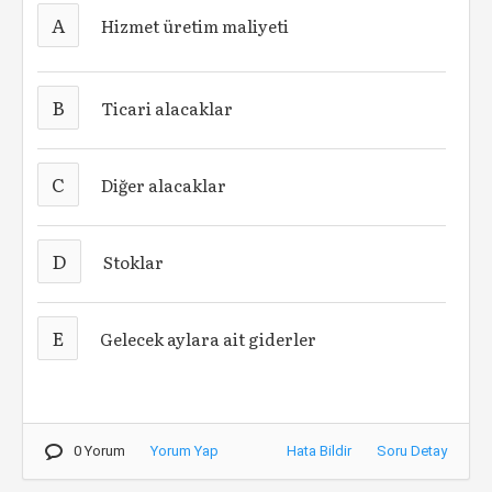
A
Hizmet üretim maliyeti
B
Ticari alacaklar
C
Diğer alacaklar
D
Stoklar
E
Gelecek aylara ait giderler
0 Yorum
Yorum Yap
Hata Bildir
Soru Detay