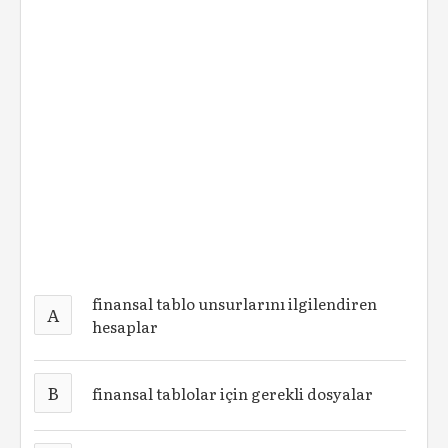
finansal tablo unsurlarını ilgilendiren
A
hesaplar
B
finansal tablolar için gerekli dosyalar