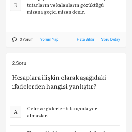
E
tutarların ve kalanların gözüktüğü
mizana geçici mizan denir.
0 Yorum
Yorum Yap
Hata Bildir
Soru Detay
2.Soru
Hesaplara ilişkin olarak aşağıdaki
ifadelerden hangisi yanlıştır?
Gelir ve giderler bilançoda yer
A
almazlar.