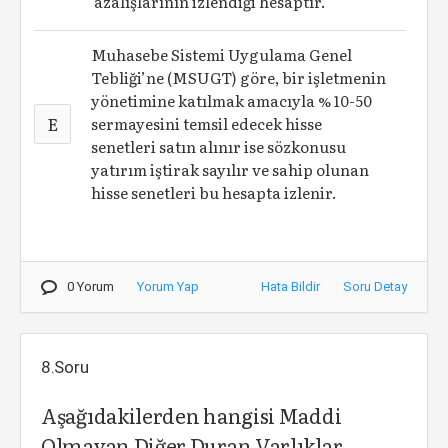
azalışlarının izlendiği hesaptır.
Muhasebe Sistemi Uygulama Genel
Tebliği’ne (MSUGT) göre, bir işletmenin
yönetimine katılmak amacıyla % 10-50
E
sermayesini temsil edecek hisse
senetleri satın alınır ise sözkonusu
yatırım iştirak sayılır ve sahip olunan
hisse senetleri bu hesapta izlenir.
0 Yorum
Yorum Yap
Hata Bildir
Soru Detay
8.Soru
Aşağıdakilerden hangisi Maddi
Olmayan Diğer Duran Varlıklar