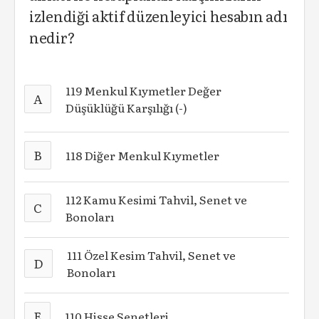
izlendiği aktif düzenleyici hesabın adı
nedir?
119 Menkul Kıymetler Değer
A
Düşüklüğü Karşılığı (-)
B
118 Diğer Menkul Kıymetler
112 Kamu Kesimi Tahvil, Senet ve
C
Bonoları
111 Özel Kesim Tahvil, Senet ve
D
Bonoları
E
110 Hisse Senetleri