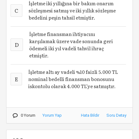
İşletme iki yıllığına bir bakım onarım
C
sözleşmesi satmış ve iki yıllık sözleşme
bedelini peşin tahsil etmiştir.
İşletme finansman ihtiyacını
karşılamak üzere vade sonunda geri
D
ödemeli iki yıl vadeli tahvil ihraç
etmiştir.
İşletme altı ay vadeli %10 faizli 5.000 TL
E
nominal bedelli finansman bonosunu
iskontolu olarak 4.000 TL’ye satmıştır.
0 Yorum
Yorum Yap
Hata Bildir
Soru Detay