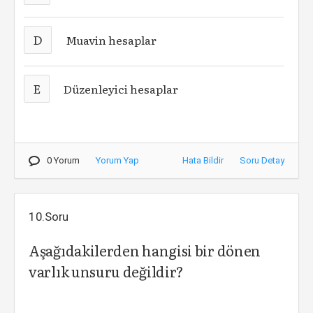
D
Muavin hesaplar
E
Düzenleyici hesaplar
0 Yorum
Yorum Yap
Hata Bildir
Soru Detay
10.Soru
Aşağıdakilerden hangisi bir dönen
varlık unsuru değildir?