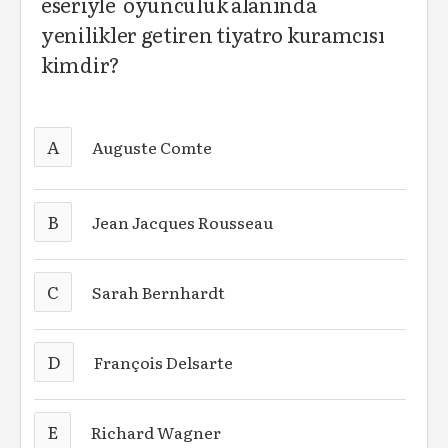
eseriyle oyunculuk alanında
yenilikler getiren tiyatro kuramcısı
kimdir?
A
Auguste Comte
B
Jean Jacques Rousseau
C
Sarah Bernhardt
D
François Delsarte
E
Richard Wagner