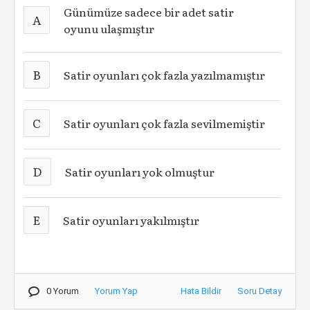
Günümüze sadece bir adet satir
A
oyunu ulaşmıştır
B
Satir oyunları çok fazla yazılmamıştır
C
Satir oyunları çok fazla sevilmemiştir
D
Satir oyunları yok olmuştur
E
Satir oyunları yakılmıştır
0 Yorum
Yorum Yap
Hata Bildir
Soru Detay