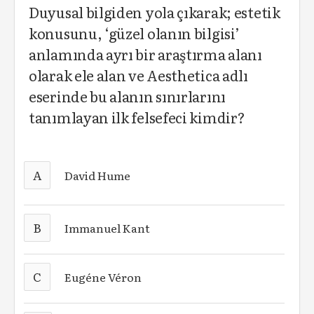
Duyusal bilgiden yola çıkarak; estetik
konusunu, ‘güzel olanın bilgisi’
anlamında ayrı bir araştırma alanı
olarak ele alan ve Aesthetica adlı
eserinde bu alanın sınırlarını
tanımlayan ilk felsefeci kimdir?
A
David Hume
B
Immanuel Kant
C
Eugéne Véron