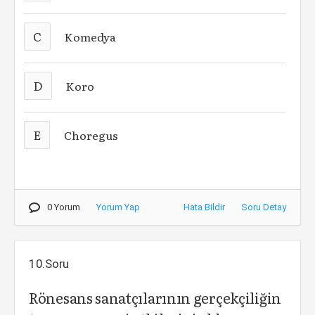
C
Komedya
D
Koro
E
Choregus
0 Yorum
Yorum Yap
Hata Bildir
Soru Detay
10.Soru
Rönesans sanatçılarının gerçekçiliğin