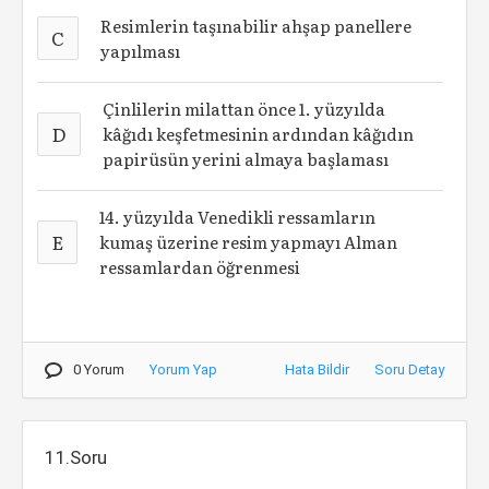
Resimlerin taşınabilir ahşap panellere
C
yapılması
Çinlilerin milattan önce 1. yüzyılda
D
kâğıdı keşfetmesinin ardından kâğıdın
papirüsün yerini almaya başlaması
14. yüzyılda Venedikli ressamların
E
kumaş üzerine resim yapmayı Alman
ressamlardan öğrenmesi
0 Yorum
Yorum Yap
Hata Bildir
Soru Detay
11.Soru