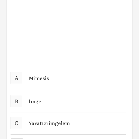
A
Mimesis
B
İmge
C
Yaratıcı imgelem