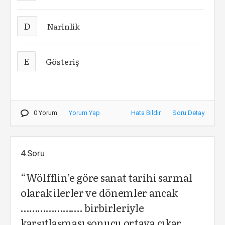
D
Narinlik
E
Gösteriş
0 Yorum
Yorum Yap
Hata Bildir
Soru Detay
4.Soru
“Wölfflin’e göre sanat tarihi sarmal
olarak ilerler ve dönemler ancak
…………………. birbirleriyle
karşıtlaşması sonucu ortaya çıkar.