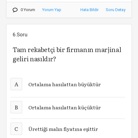
0 Yorum
Yorum Yap
Hata Bildir
Soru Detay
6.Soru
Tam rekabetçi bir firmanın marjinal
geliri nasıldır?
A
Ortalama hasılattan büyüktür
B
Ortalama hasılattan küçüktür
C
Ürettiği malın fiyatına eşittir