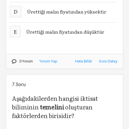
D
Ürettiği malın fiyatından yüksektir
E
Ürettiği malın fiyatından düşüktür
0 Yorum
Yorum Yap
Hata Bildir
Soru Detay
7.Soru
Aşağıdakilerden hangisi iktisat
biliminin
temelini
oluşturan
faktörlerden birisidir?