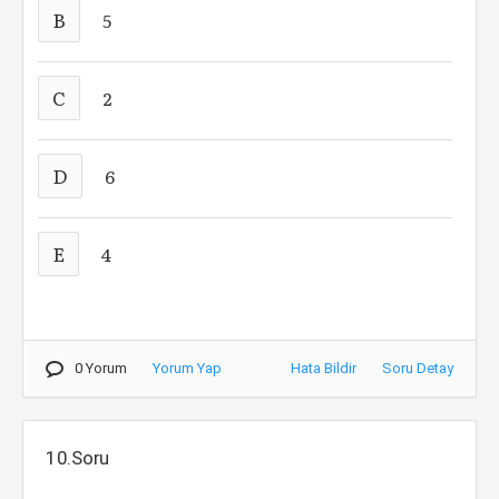
B
5
C
2
D
6
E
4
0 Yorum
Yorum Yap
Hata Bildir
Soru Detay
10.Soru