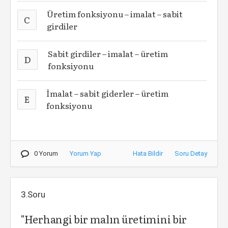
Üretim fonksiyonu – imalat – sabit
C
girdiler
Sabit girdiler – imalat – üretim
D
fonksiyonu
İmalat – sabit giderler – üretim
E
fonksiyonu
0 Yorum
Yorum Yap
Hata Bildir
Soru Detay
3.Soru
"Herhangi bir malın üretimini bir