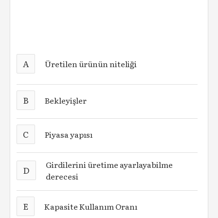
A
Üretilen ürünün niteliği
B
Bekleyişler
C
Piyasa yapısı
Girdilerini üretime ayarlayabilme
D
derecesi
E
Kapasite Kullanım Oranı