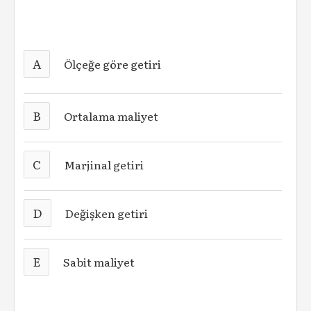
A
Ölçeğe göre getiri
B
Ortalama maliyet
C
Marjinal getiri
D
Değişken getiri
E
Sabit maliyet