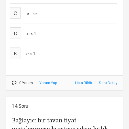
C
e = ∞
D
e < 1
E
e > 1
0 Yorum
Yorum Yap
Hata Bildir
Soru Detay
14.Soru
Bağlayıcı bir tavan fiyat
uygulanmasıyla ortaya çıkan kıtlık