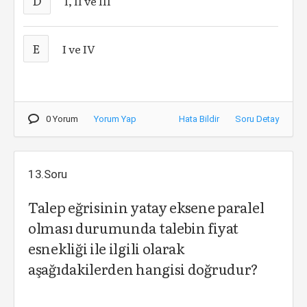
D
I, II ve III
E
I ve IV
0 Yorum
Yorum Yap
Hata Bildir
Soru Detay
13.Soru
Talep eğrisinin yatay eksene paralel
olması durumunda talebin fiyat
esnekliği ile ilgili olarak
aşağıdakilerden hangisi doğrudur?