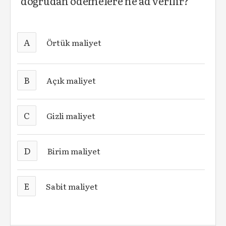
doğrudan ödemelere ne ad verilir?
A
Örtük maliyet
B
Açık maliyet
C
Gizli maliyet
D
Birim maliyet
E
Sabit maliyet