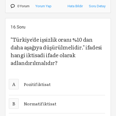
0 Yorum
Yorum Yap
Hata Bildir
Soru Detay
16.Soru
"Türkiye'de işsizlik oranı %10 dan
daha aşağıya düşürülmelidir." ifadesi
hangi iktisadi ifade olarak
adlandırılmalıdır?
A
Pozitif iktisat
B
Normatif iktisat