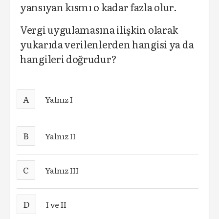
yansıyan kısmı o kadar fazla olur.
Vergi uygulamasına ilişkin olarak
yukarıda verilenlerden hangisi ya da
hangileri doğrudur?
A
Yalnız I
B
Yalnız II
C
Yalnız III
D
I ve II