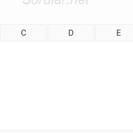
C
D
E