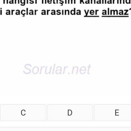
C
D
E