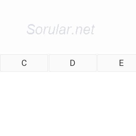
C
D
E