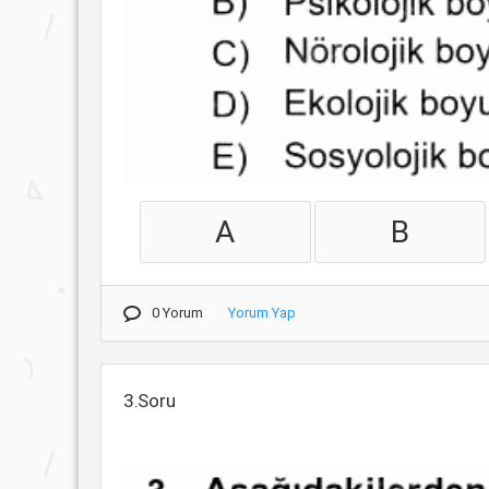
A
B
0 Yorum
Yorum Yap
3.Soru