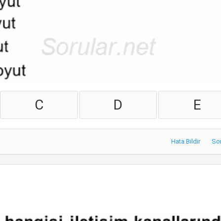
C
D
E
Hata Bildir
So