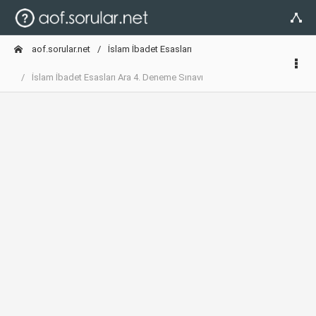
aof.sorular.net
İslam İbadet Esasları
İslam İbadet Esasları Ara 4. Deneme Sınavı