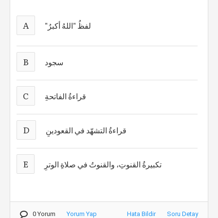
A
"لفظُ "اللهُ أكبرُ
B
سجود
C
قراءةُ الفاتحةِ
D
قراءةُ التشهّد في القعودينِ
E
تكبيرةُ القنوتِ، والقنوتُ في صلاةِ الوترِ
0 Yorum
Yorum Yap
Hata Bildir
Soru Detay