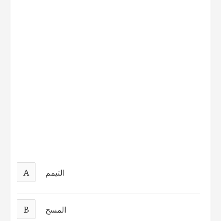
A
التيمم
B
المسح