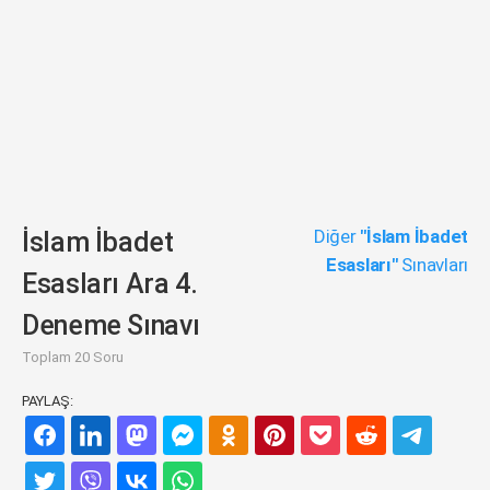
Diğer
"İslam İbadet
İslam İbadet
Esasları"
Sınavları
Esasları Ara 4.
Deneme Sınavı
Toplam 20 Soru
PAYLAŞ: