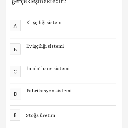
gerçekleşmektedir?
El işçiliği sistemi
A
Ev işçiliği sistemi
B
İmalathane sistemi
C
Fabrikasyon sistemi
D
E
Stoğa üretim