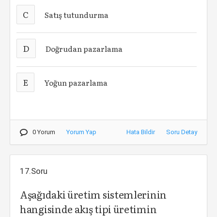
C
Satış tutundurma
D
Doğrudan pazarlama
E
Yoğun pazarlama
0 Yorum
Yorum Yap
Hata Bildir
Soru Detay
17.Soru
Aşağıdaki üretim sistemlerinin
hangisinde akış tipi üretimin