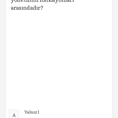
arasındadır?
Yalnız I
A