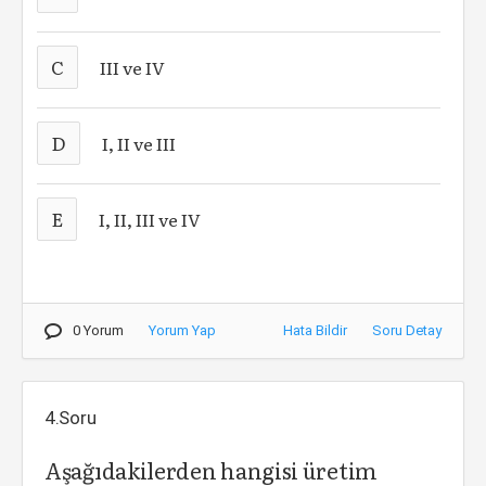
C
III ve IV
D
I, II ve III
E
I, II, III ve IV
0 Yorum
Yorum Yap
Hata Bildir
Soru Detay
4.Soru
Aşağıdakilerden hangisi üretim