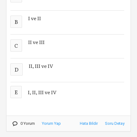
I ve II
B
II ve III
C
II, III ve IV
D
E
I, II, III ve IV
0 Yorum
Yorum Yap
Hata Bildir
Soru Detay