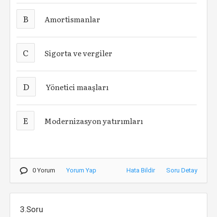
B
Amortismanlar
C
Sigorta ve vergiler
D
Yönetici maaşları
E
Modernizasyon yatırımları
0 Yorum
Yorum Yap
Hata Bildir
Soru Detay
3.Soru