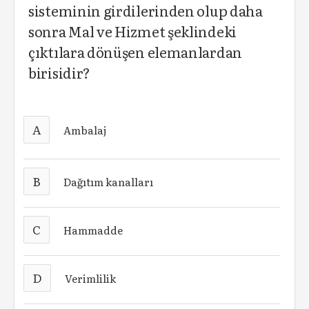
sisteminin girdilerinden olup daha
sonra Mal ve Hizmet şeklindeki
çıktılara dönüşen elemanlardan
birisidir?
A
Ambalaj
B
Dağıtım kanalları
C
Hammadde
D
Verimlilik