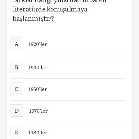
literatürde konuşulmaya
başlanmıştır?
A
1920’ler
B
1940’lar
C
1950’ler
D
1970’ler
E
1980’ler