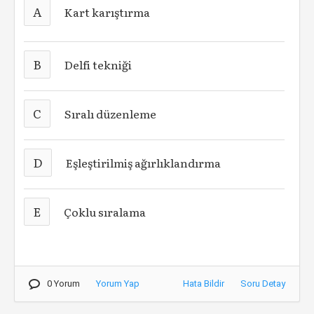
A
Kart karıştırma
B
Delfi tekniği
C
Sıralı düzenleme
D
Eşleştirilmiş ağırlıklandırma
E
Çoklu sıralama
0 Yorum
Yorum Yap
Hata Bildir
Soru Detay