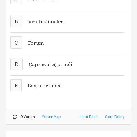
B
Vızıltı kümeleri
C
Forum
D
Çapraz ateş paneli
E
Beyin fırtınası
0 Yorum
Yorum Yap
Hata Bildir
Soru Detay