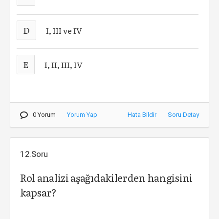
D
I, III ve IV
E
I, II, III, IV
0 Yorum
Yorum Yap
Hata Bildir
Soru Detay
12.Soru
Rol analizi aşağıdakilerden hangisini
kapsar?