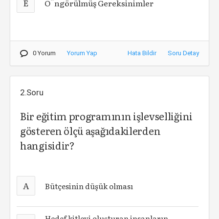
E
O¨ngörülmüş Gereksinimler
0 Yorum
Yorum Yap
Hata Bildir
Soru Detay
2.Soru
Bir eğitim programının işlevselliğini
gösteren ölçü aşağıdakilerden
hangisidir?
A
Bütçesinin düşük olması
Hedef kitleyi oluşturan insanların