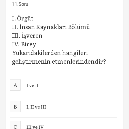
11.Soru
I. Örgüt
II. İnsan Kaynakları Bölümü
III. İşveren
IV. Birey
Yukarıdakilerden hangileri
geliştirmenin etmenlerindendir?
A
I ve II
B
I, II ve III
C
III ve IV