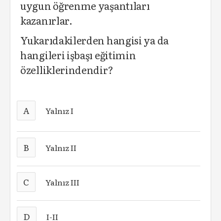
uygun öğrenme yaşantıları
kazanırlar.
Yukarıdakilerden hangisi ya da
hangileri işbaşı eğitimin
özelliklerindendir?
A
Yalnız I
B
Yalnız II
C
Yalnız III
D
I-II