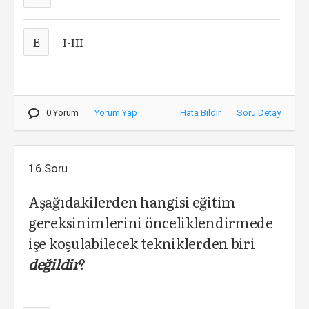
E
I-III
0 Yorum
Yorum Yap
Hata Bildir
Soru Detay
16.Soru
Aşağıdakilerden hangisi eğitim
gereksinimlerini önceliklendirmede
işe koşulabilecek tekniklerden biri
değildir
?