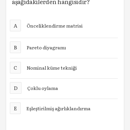
aşağıdakilerden hangisidir?
A
Önceliklendirme matrisi
B
Pareto diyagramı
C
Nominal küme tekniği
D
Çoklu oylama
E
Eşleştirilmiş ağırlıklandırma