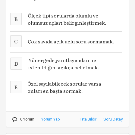
Ölçek tipi sorularda olumlu ve
B
olumsuz uçları belirginleştirmek.
C
Çok sayıda açık uçlu soru sormamak.
Yönergede yanıtlayıcıdan ne
D
istenildiğini açıkça belirtmek.
Özel sayılabilecek sorular varsa
E
onları en başta sormak.
0 Yorum
Yorum Yap
Hata Bildir
Soru Detay