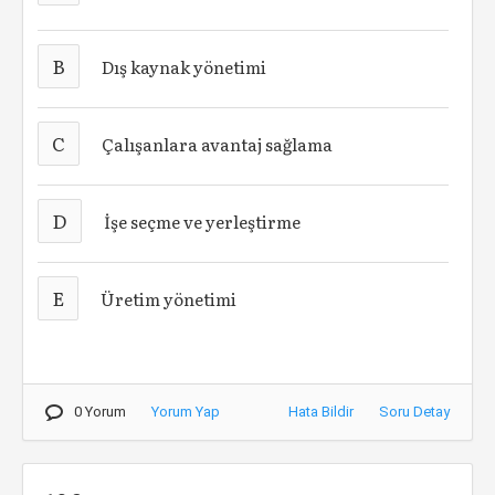
B
Dış kaynak yönetimi
C
Çalışanlara avantaj sağlama
D
İşe seçme ve yerleştirme
E
Üretim yönetimi
0 Yorum
Yorum Yap
Hata Bildir
Soru Detay