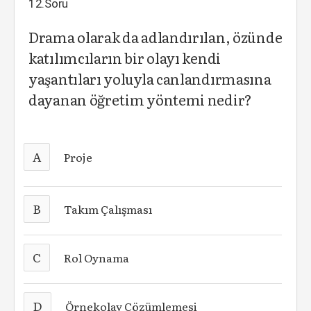
12.Soru
Drama olarak da adlandırılan, özünde
katılımcıların bir olayı kendi
yaşantıları yoluyla canlandırmasına
dayanan öğretim yöntemi nedir?
A
Proje
B
Takım Çalışması
C
Rol Oynama
D
Örnekolay Çözümlemesi