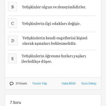
B
Yetişkinler olgun ve deneyimlidirler.
C
Yetişkinlerin ilgi odakları değişir.
Yetişkinlerin kendi engellerini kişisel
D
olarak aşmaları beklenmelidir.
Yetişkinlerin öğrenme hızları yaşları
E
ilerledikçe düşer.
0 Yorum
Yorum Yap
Hata Bildir
Soru Detay
7.Soru