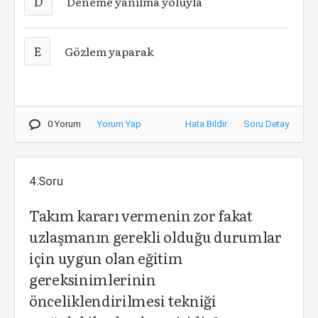
D
Deneme yanılma yoluyla
E
Gözlem yaparak
0 Yorum
Yorum Yap
Hata Bildir
Soru Detay
4.Soru
Takım kararı vermenin zor fakat
uzlaşmanın gerekli olduğu durumlar
için uygun olan eğitim
gereksinimlerinin
önceliklendirilmesi tekniği