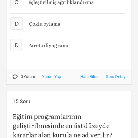
C
Eşleştirilmiş ağırlıklandırma
D
Çoklu oylama
E
Pareto diyagramı
0 Yorum
Yorum Yap
Hata Bildir
Soru Detay
15.Soru
Eğitim programlarının
geliştirilmesinde en üst düzeyde
kararlar alan kurula ne ad verilir?