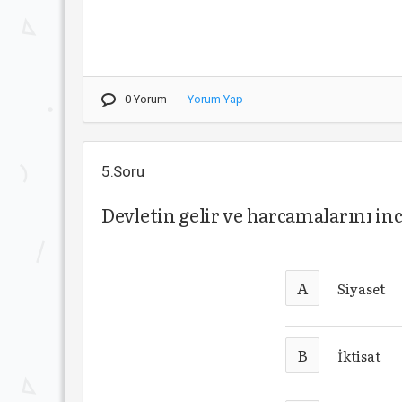
0 Yorum
Yorum Yap
5.Soru
Devletin gelir ve harcamalarını in
A
Siyaset
B
İktisat