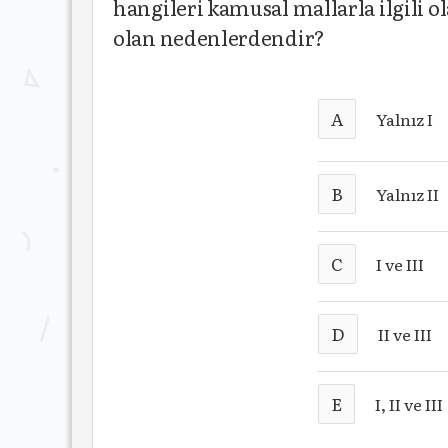
hangileri kamusal mallarla ilgili 
olan nedenlerdendir?
A
Yalnız I
B
Yalnız II
C
I ve III
D
II ve III
E
I, II ve III