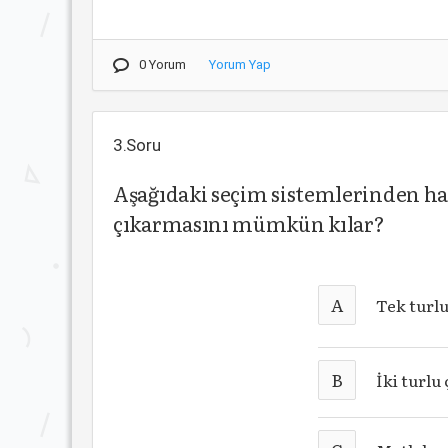
0 Yorum
Yorum Yap
3.Soru
Aşağıdaki seçim sistemlerinden han
çıkarmasını mümkün kılar?
A
Tek turl
B
İki turlu