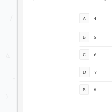
A
4
B
5
C
6
D
7
E
8