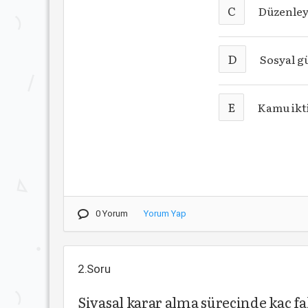
C
Düzenleyi
D
Sosyal g
E
Kamu ikti
0 Yorum
Yorum Yap
2.Soru
Siyasal karar alma sürecinde kaç f