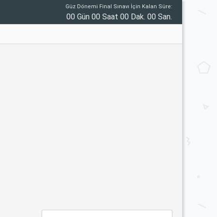
Güz Dönemi Final Sınavı İçin Kalan Süre:
00 Gün 00 Saat 00 Dak. 00 San.