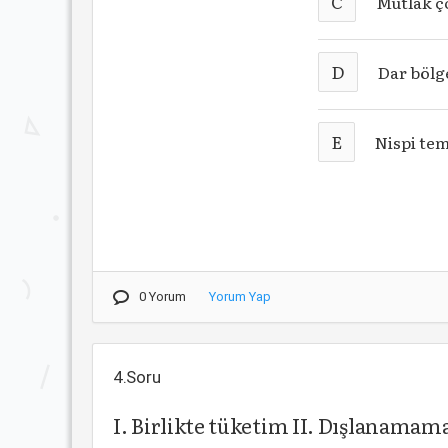
C
Mutlak ç
D
Dar bölg
E
Nispi tem
0 Yorum
Yorum Yap
4.Soru
I. Birlikte tüketim II. Dışlanamam