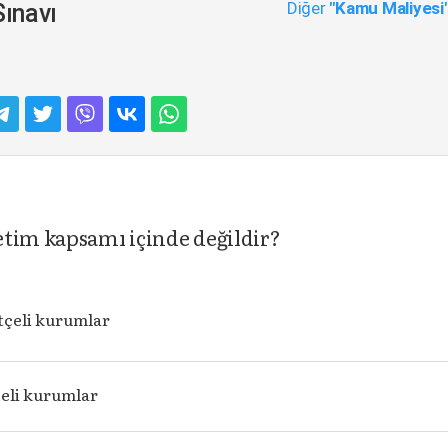
Diğer
"Kamu Maliyesi
ınavı
etim kapsamı içinde değildir?
tçeli kurumlar
çeli kurumlar