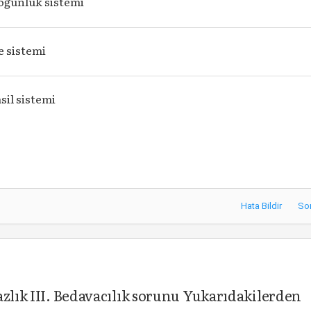
oğunluk sistemi
e sistemi
sil sistemi
Hata Bildir
So
azlık III. Bedavacılık sorunu Yukarıdakilerden