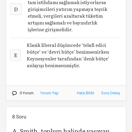
tam istihdamı sağlamak istiyorlarsa
D
girişimcileri yatırım yapmaya teşvik
etmeli, vergileri azaltarak tüketim
artışını sağlamalı ve bayındırlık
işlerine girişmelidir.
Klasik liberal düşüncede ‘telafi edici
bütçe’ ve ‘devri bütçe’ benimsenirken
E
Keynesyenler tarafından ‘denk bütçe’
anlayışı benimsenmiştir.
0 Yorum
Yorum Yap
Hata Bildir
Soru Detay
8.Soru
A. Smith, toplum halinde yaşayan