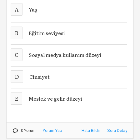
A
Yaş
B
Eğitim seviyesi
C
Sosyal medya kullanım düzeyi
D
Cinsiyet
E
Meslek ve gelir düzeyi
0 Yorum
Yorum Yap
Hata Bildir
Soru Detay