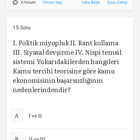
0 Yorum
Yorum Yap
Hata Bildir
Soru Detay
15.Soru
I. Politik miyopluk II. Rant kollama
III. Siyasal devşirme IV. Nispi temsil
sistemi Yukarıdakilerden hangileri
Kamu tercihi teorisine göre kamu
ekonomisinin başarısızlığının
nedenlerindendir?
A
I ve II
B
II ve III