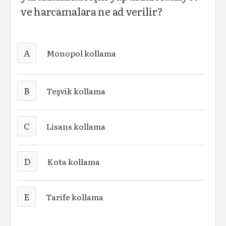
ve harcamalara ne ad verilir?
A
Monopol kollama
B
Teşvik kollama
C
Lisans kollama
D
Kota kollama
E
Tarife kollama