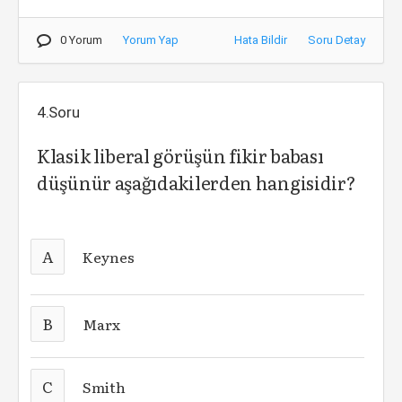
0 Yorum
Yorum Yap
Hata Bildir
Soru Detay
4.Soru
Klasik liberal görüşün fikir babası
düşünür aşağıdakilerden hangisidir?
A
Keynes
B
Marx
C
Smith