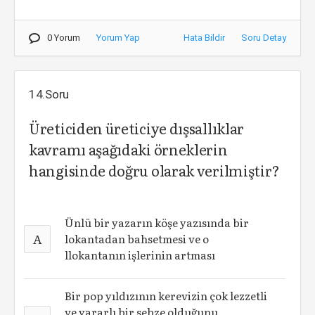
0 Yorum
Yorum Yap
Hata Bildir
Soru Detay
14.Soru
Üreticiden üreticiye dışsallıklar
kavramı aşağıdaki örneklerin
hangisinde doğru olarak verilmiştir?
Ünlü bir yazarın köşe yazısında bir
A
lokantadan bahsetmesi ve o
llokantanın işlerinin artması
Bir pop yıldızının kerevizin çok lezzetli
ve yararlı bir sebze olduğunu