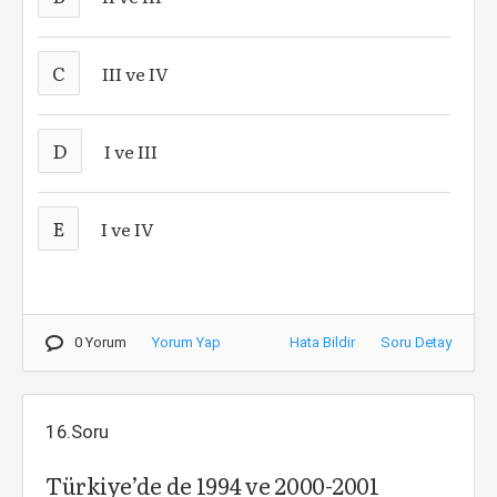
C
III ve IV
D
I ve III
E
I ve IV
0 Yorum
Yorum Yap
Hata Bildir
Soru Detay
16.Soru
Türkiye’de de 1994 ve 2000-2001