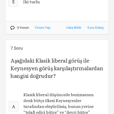
E
İki turlu
0 Yorum
Yorum Yap
Hata Bildir
Soru Detay
7.Soru
Aşağıdaki Klasik liberal görüş ile
Keynesyen görüş karşılaştırmalardan
hangisi doğrudur?
Klasik liberal düşüncede benimsenen
denk bütçe ilkesi Keynesyenler
A
tarafından eleştirilmiş, bunun yerine
“telafi edici bütçe” ve “devri bütçe”