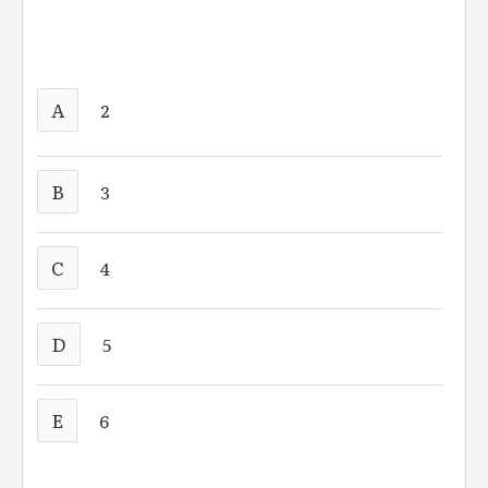
A
2
B
3
C
4
D
5
E
6