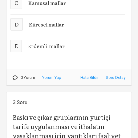
C
Kamusal mallar
D
Küresel mallar
E
Erdemli mallar
0 Yorum
Yorum Yap
Hata Bildir
Soru Detay
3.Soru
Baskı ve çıkar gruplarının yurtiçi
tarife uygulanması ve ithalatın
yasaklanması için yaptıkları faaliyet