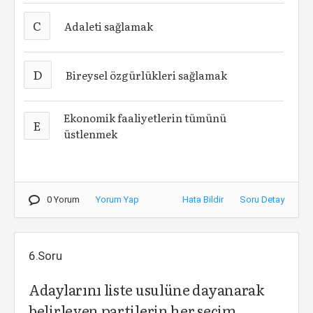
C
Adaleti sağlamak
D
Bireysel özgürlükleri sağlamak
Ekonomik faaliyetlerin tümünü
E
üstlenmek
0 Yorum
Yorum Yap
Hata Bildir
Soru Detay
6.Soru
Adaylarını liste usulüne dayanarak
belirleyen partilerin her seçim