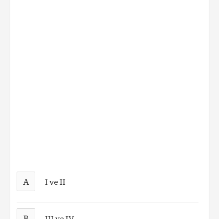
A
I ve II
B
III ve IV