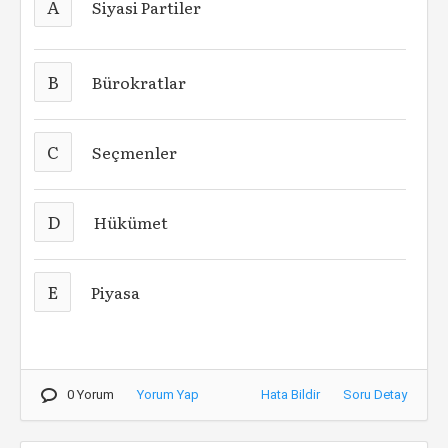
A
Siyasi Partiler
B
Bürokratlar
C
Seçmenler
D
Hükümet
E
Piyasa
0 Yorum
Yorum Yap
Hata Bildir
Soru Detay