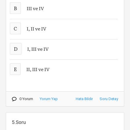
B
III ve IV
C
I, II ve IV
D
I, III ve IV
E
II, III ve IV
0 Yorum
Yorum Yap
Hata Bildir
Soru Detay
5.Soru