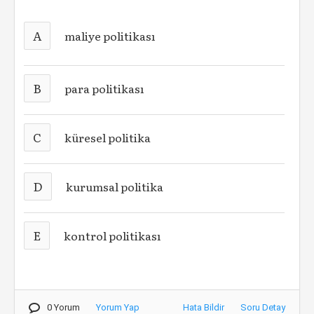
A
maliye politikası
B
para politikası
C
küresel politika
D
kurumsal politika
E
kontrol politikası
0 Yorum
Yorum Yap
Hata Bildir
Soru Detay