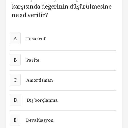
karşısında değerinin düşürülmesine
ne ad verilir?
A
Tasarruf
B
Parite
C
Amortisman
D
Dış borçlanma
E
Devalüasyon