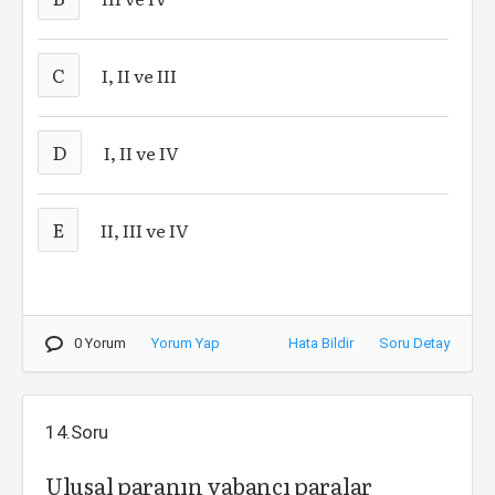
C
I, II ve III
D
I, II ve IV
E
II, III ve IV
0 Yorum
Yorum Yap
Hata Bildir
Soru Detay
14.Soru
Ulusal paranın yabancı paralar