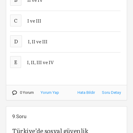
C
I ve III
D
I, II ve III
E
I, II, III ve IV
0 Yorum
Yorum Yap
Hata Bildir
Soru Detay
9.Soru
Türkiye’de sosyal güvenlik