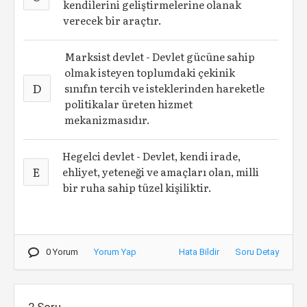
kendilerini geliştirmelerine olanak
verecek bir araçtır.
Marksist devlet - Devlet gücüne sahip
olmak isteyen toplumdaki çekinik
D
sınıfın tercih ve isteklerinden hareketle
politikalar üreten hizmet
mekanizmasıdır.
Hegelci devlet - Devlet, kendi irade,
E
ehliyet, yeteneği ve amaçları olan, milli
bir ruha sahip tüzel kişiliktir.
0 Yorum
Yorum Yap
Hata Bildir
Soru Detay