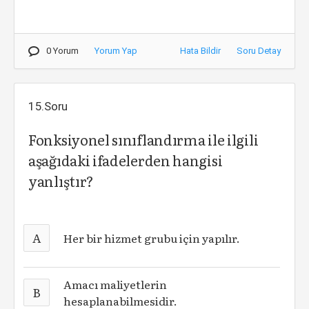
0 Yorum
Yorum Yap
Hata Bildir
Soru Detay
15.Soru
Fonksiyonel sınıflandırma ile ilgili
aşağıdaki ifadelerden hangisi
yanlıştır?
A
Her bir hizmet grubu için yapılır.
Amacı maliyetlerin
B
hesaplanabilmesidir.