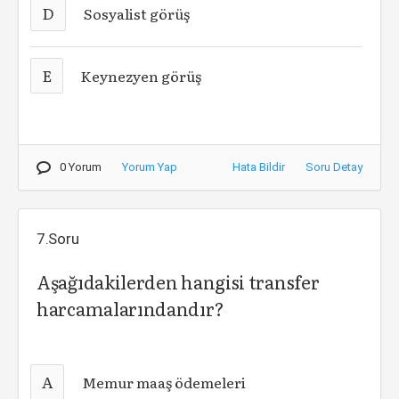
D
Sosyalist görüş
E
Keynezyen görüş
0 Yorum
Yorum Yap
Hata Bildir
Soru Detay
7.Soru
Aşağıdakilerden hangisi transfer
harcamalarındandır?
A
Memur maaş ödemeleri