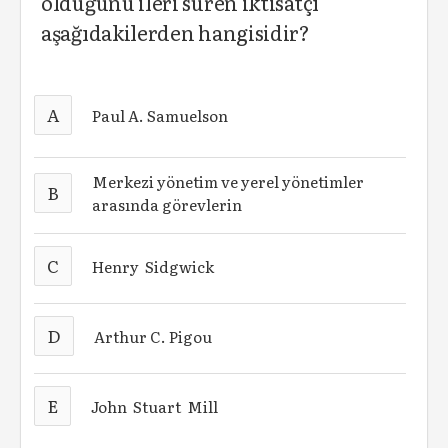
olduğunu ileri süren iktisatçı
aşağıdakilerden hangisidir?
A
Paul A. Samuelson
Merkezi yönetim ve yerel yönetimler
B
arasında görevlerin
C
Henry Sidgwick
D
Arthur C. Pigou
E
John Stuart Mill