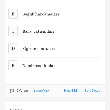
B
Sağlık harcamaları
C
Baraj yatırımları
D
Öğrenci bursları
E
Demirbaş alımları
0 Yorum
Yorum Yap
Hata Bildir
Soru Detay