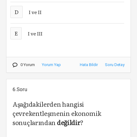
D
I ve II
E
I ve III
0 Yorum
Yorum Yap
Hata Bildir
Soru Detay
6.Soru
Aşağıdakilerden hangisi
çevrekentleşmenin ekonomik
sonuçlarından
değildir
?