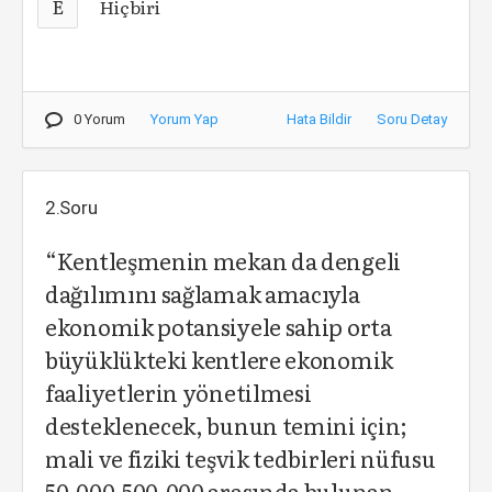
E
Hiçbiri
0 Yorum
Yorum Yap
Hata Bildir
Soru Detay
2.Soru
“Kentleşmenin mekan da dengeli
dağılımını sağlamak amacıyla
ekonomik potansiyele sahip orta
büyüklükteki kentlere ekonomik
faaliyetlerin yönetilmesi
desteklenecek, bunun temini için;
mali ve fiziki teşvik tedbirleri nüfusu
50.000-500.000 arasında bulunan