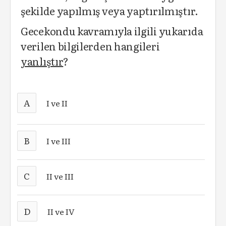
şekilde yapılmış veya yaptırılmıştır.
Gecekondu kavramıyla ilgili yukarıda
verilen bilgilerden hangileri
yanlıştır
?
A
I ve II
B
I ve III
C
II ve III
D
II ve IV