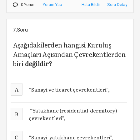
0 Yorum
Yorum Yap
Hata Bildir
Soru Detay
7.Soru
Aşağıdakilerden hangisi Kuruluş
Amaçları Açısından Çevrekentlerden
biri
değildir?
A
“Sanayi ve ticaret çevrekentleri”,
“Yatakhane (residential-dermitory)
B
çevrekentleri”,
C
“Sanayi-yatakhane çevrekentleri”,