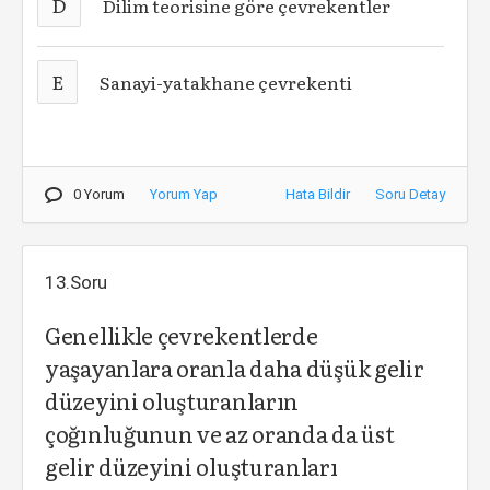
D
Dilim teorisine göre çevrekentler
E
Sanayi-yatakhane çevrekenti
0 Yorum
Yorum Yap
Hata Bildir
Soru Detay
13.Soru
Genellikle çevrekentlerde
yaşayanlara oranla daha düşük gelir
düzeyini oluşturanların
çoğınluğunun ve az oranda da üst
gelir düzeyini oluşturanları