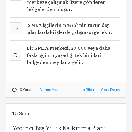
merkeze çalışmak üzere gönderen
bölgelerden oluşur.
SMLA işçilerinin %75’inin tarım dışı
D
alanlardaki işlerde çalışması gerekir.
Bir SMLA Merkezi, 20.000 veya daha
E
fazla işçinin yaşadığı tek bir idari
bölgeden meydana gelir.
0 Yorum
Yorum Yap
Hata Bildir
Soru Detay
15.Soru
Yedinci Beş Yıllık Kalkınma Planı