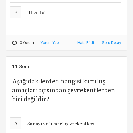
E
III ve IV
0 Yorum
Yorum Yap
Hata Bildir
Soru Detay
11.Soru
Aşağıdakilerden hangisi kuruluş
amaçları açısından çevrekentlerden
biri değildir?
A
Sanayi ve ticaret çevrekentleri