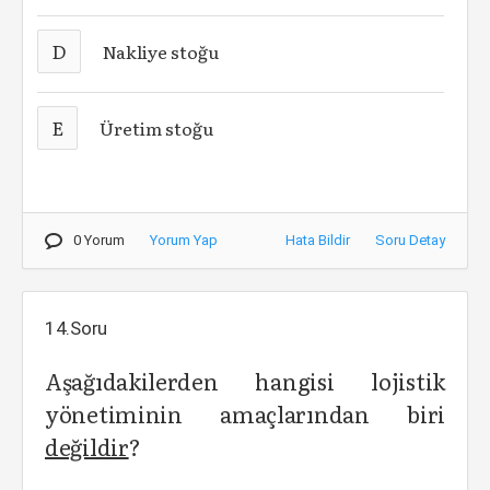
D
Nakliye stoğu
E
Üretim stoğu
0 Yorum
Yorum Yap
Hata Bildir
Soru Detay
14.Soru
Aşağıdakilerden hangisi lojistik
yönetiminin amaçlarından biri
değildir
?