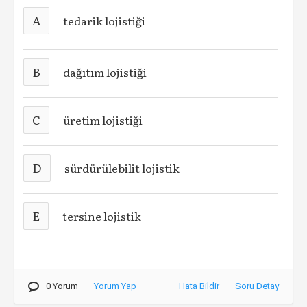
A
tedarik lojistiği
B
dağıtım lojistiği
C
üretim lojistiği
D
sürdürülebilit lojistik
E
tersine lojistik
0 Yorum
Yorum Yap
Hata Bildir
Soru Detay