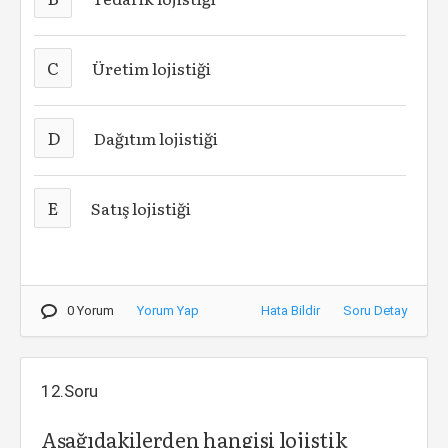
C
Üretim lojistiği
D
Dağıtım lojistiği
E
Satış lojistiği
0 Yorum
Yorum Yap
Hata Bildir
Soru Detay
12.Soru
Aşağıdakilerden hangisi lojistik