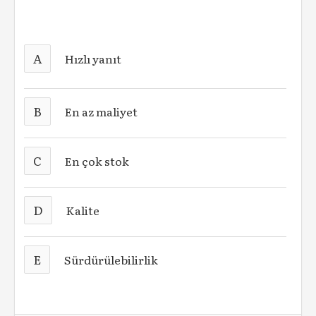
A
Hızlı yanıt
B
En az maliyet
C
En çok stok
D
Kalite
E
Sürdürülebilirlik