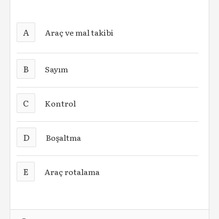
A
Araç ve mal takibi
B
Sayım
C
Kontrol
D
Boşaltma
E
Araç rotalama