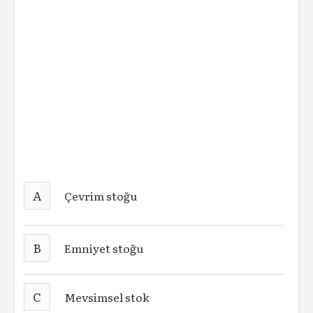
A
Çevrim stoğu
B
Emniyet stoğu
C
Mevsimsel stok