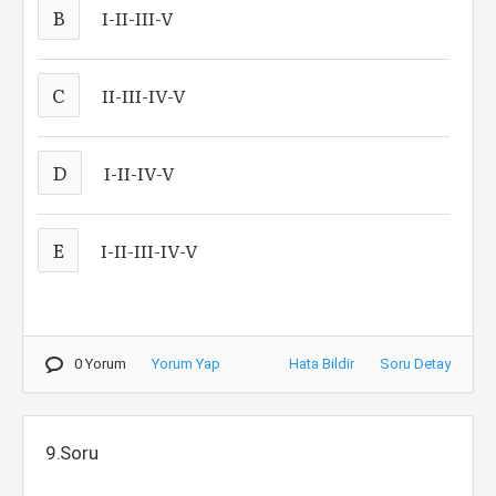
B
I-II-III-V
C
II-III-IV-V
D
I-II-IV-V
E
I-II-III-IV-V
0 Yorum
Yorum Yap
Hata Bildir
Soru Detay
9.Soru