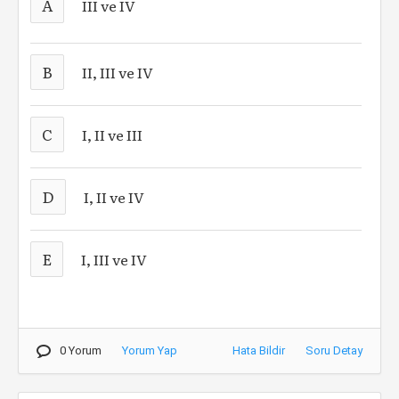
A
III ve IV
B
II, III ve IV
C
I, II ve III
D
I, II ve IV
E
I, III ve IV
0 Yorum
Yorum Yap
Hata Bildir
Soru Detay