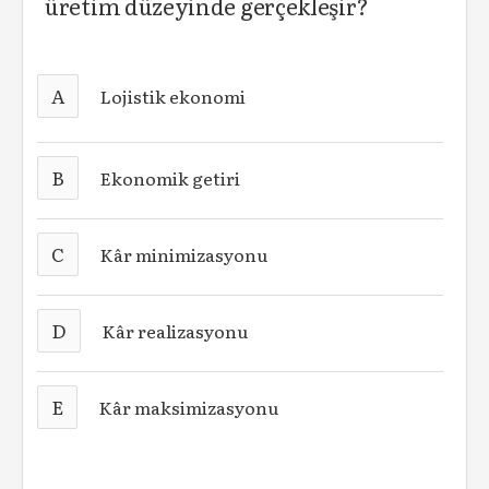
üretim düzeyinde gerçekleşir?
A
Lojistik ekonomi
B
Ekonomik getiri
C
Kâr minimizasyonu
D
Kâr realizasyonu
E
Kâr maksimizasyonu