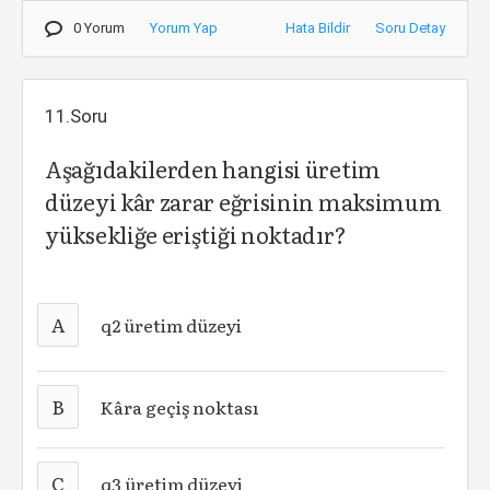
0 Yorum
Yorum Yap
Hata Bildir
Soru Detay
11.Soru
Aşağıdakilerden hangisi üretim
düzeyi kâr zarar eğrisinin maksimum
yüksekliğe eriştiği noktadır?
A
q2 üretim düzeyi
B
Kâra geçiş noktası
C
q3 üretim düzeyi