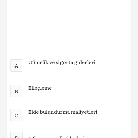
Gümrük ve sigorta giderleri
A
Elleçleme
B
Elde bulundurma maliyetleri
C
D