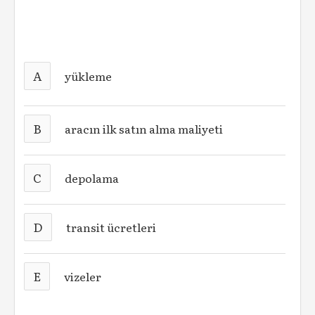
A
yükleme
B
aracın ilk satın alma maliyeti
C
depolama
D
transit ücretleri
E
vizeler