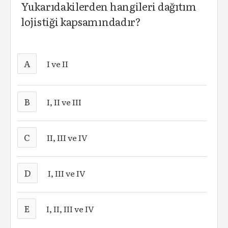
Yukarıdakilerden hangileri dağıtım
lojistiği kapsamındadır?
A
I ve II
B
I, II ve III
C
II, III ve IV
D
I, III ve IV
E
I, II, III ve IV