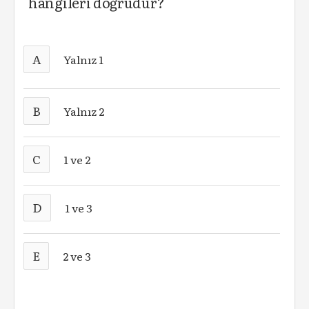
hangileri doğrudur?
A
Yalnız 1
B
Yalnız 2
C
1 ve 2
D
1 ve 3
E
2 ve 3