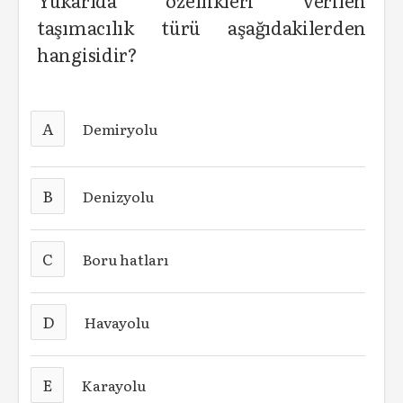
Yukarıda özellikleri verilen
taşımacılık türü aşağıdakilerden
hangisidir?
A
Demiryolu
B
Denizyolu
C
Boru hatları
D
Havayolu
E
Karayolu