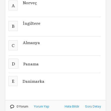
Norveç
A
İngiltere
B
Almanya
C
D
Panama
E
Danimarka
0 Yorum
Yorum Yap
Hata Bildir
Soru Detay