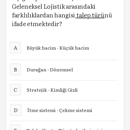
Geleneksel Lojistik arasındaki
farklılıklardan hangisi
talep türü
nü
ifade etmektedir?
A
Büyük hacim - Küçük hacim
B
Durağan - Dönemsel
C
Stratejik - Kimliği Gizli
D
İtme sistemi - Çekme sistemi