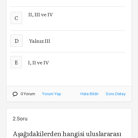
II, III ve IV
C
D
Yalnız III
E
I, II ve IV
0 Yorum
Yorum Yap
Hata Bildir
Soru Detay
2.Soru
Aşağıdakilerden hangisi uluslararası