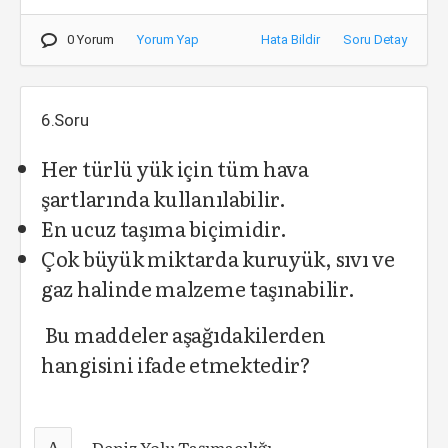
0 Yorum
Yorum Yap
Hata Bildir
Soru Detay
6.Soru
Her türlü yük için tüm hava
şartlarında kullanılabilir.
En ucuz taşıma biçimidir.
Çok büyük miktarda kuruyük, sıvı ve
gaz halinde malzeme taşınabilir.
Bu maddeler aşağıdakilerden
hangisini ifade etmektedir?
A
Deniz Yolu Taşımacılığı