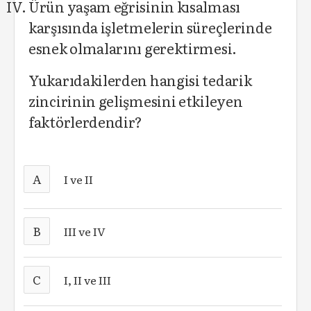
Ürün yaşam eğrisinin kısalması
karşısında işletmelerin süreçlerinde
esnek olmalarını gerektirmesi.
Yukarıdakilerden hangisi tedarik
zincirinin gelişmesini etkileyen
faktörlerdendir?
A
I ve II
B
III ve IV
C
I, II ve III