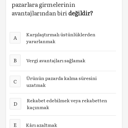
pazarlara girmelerinin
avantajlarından biri
değildir?
Karşılaştırmalı üstünlüklerden
A
yararlanmak
B
Vergi avantajları sağlamak
Ürünün pazarda kalma süresini
C
uzatmak
Rekabet edebilmek veya rekabetten
D
kaçınmak
E
Kârı azaltmak