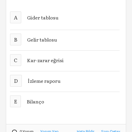
A
Gider tablosu
B
Gelir tablosu
C
Kar-zarar eğrisi
D
İzleme raporu
E
Bilanço
0 Yorum
Yorum Yap
Hata Bildir
Soru Detay