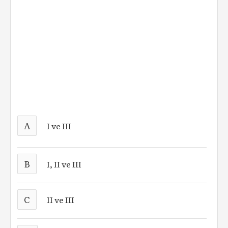
A
I ve III
B
I, II ve III
C
II ve III