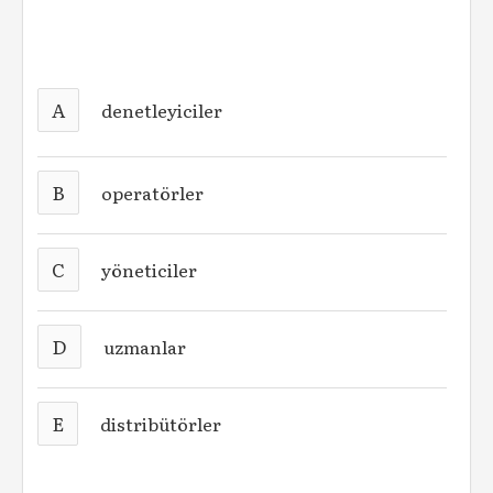
A
denetleyiciler
B
operatörler
C
yöneticiler
D
uzmanlar
E
distribütörler