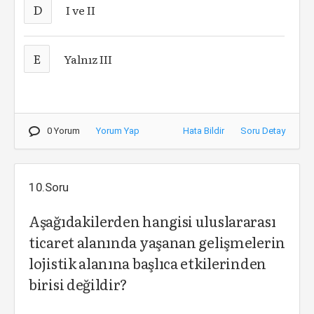
D
I ve II
E
Yalnız III
0 Yorum
Yorum Yap
Hata Bildir
Soru Detay
10.Soru
Aşağıdakilerden hangisi uluslararası
ticaret alanında yaşanan gelişmelerin
lojistik alanına başlıca etkilerinden
birisi değildir?