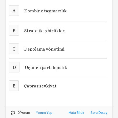
A
Kombine taşımacılık
B
Stratejik iş birlikleri
C
Depolama yönetimi
D
Üçüncü parti lojistik
E
Çapraz sevkiyat
0 Yorum
Yorum Yap
Hata Bildir
Soru Detay