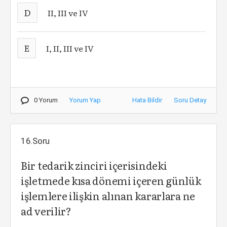
D
II, III ve IV
E
I, II, III ve IV
0 Yorum
Yorum Yap
Hata Bildir
Soru Detay
16.Soru
Bir tedarik zinciri içerisindeki
işletmede kısa dönemi içeren günlük
işlemlere ilişkin alınan kararlara ne
ad verilir?