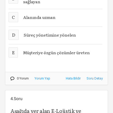
sağlayan
C
Alanında uzman
D
Süreç yönetimine yönelen
E
Müşteriye özgün çözümler üreten
0 Yorum
Yorum Yap
Hata Bildir
Soru Detay
4.Soru
Aşağıda yer alan E-Lojistik ve