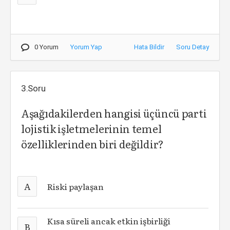
0 Yorum
Yorum Yap
Hata Bildir
Soru Detay
3.Soru
Aşağıdakilerden hangisi üçüncü parti
lojistik işletmelerinin temel
özelliklerinden biri değildir?
A
Riski paylaşan
Kısa süreli ancak etkin işbirliği
B