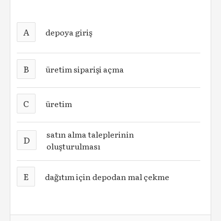
A
depoya giriş
B
üretim siparişi açma
C
üretim
satın alma taleplerinin
D
oluşturulması
E
dağıtım için depodan mal çekme