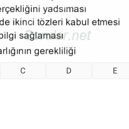
C
D
E