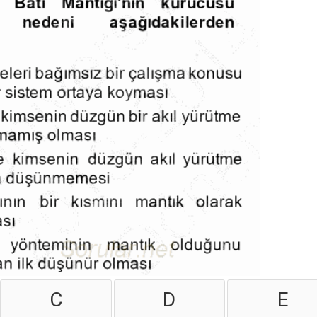
C
D
E