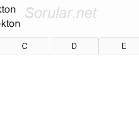
C
D
E