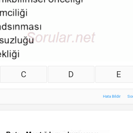
C
D
E
Hata Bildir
So