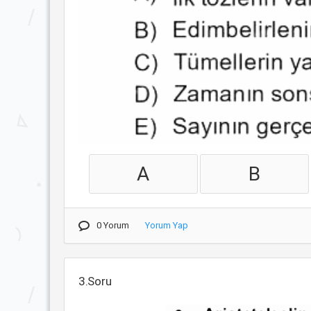
A
B
0 Yorum
Yorum Yap
3.Soru