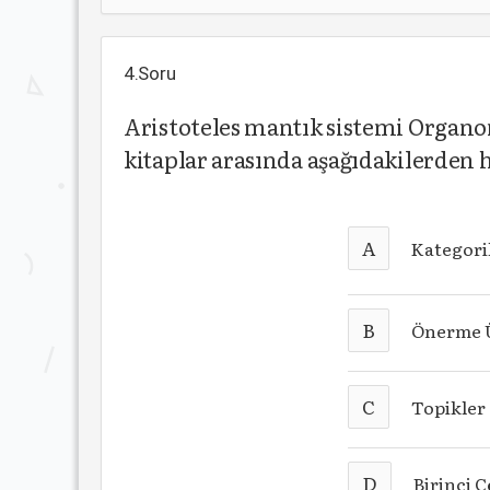
4.Soru
Aristoteles mantık sistemi Organo
kitaplar arasında aşağıdakilerden
A
Kategori
B
Önerme 
C
Topikler
D
Birinci 