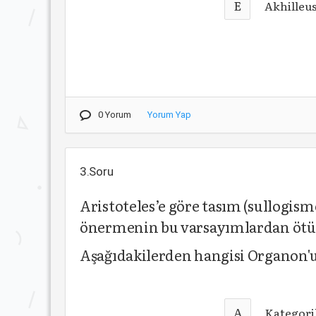
E
Akhilleu
0 Yorum
Yorum Yap
3.Soru
Aristoteles’e göre tasım (sullogism
önermenin bu varsayımlardan ötür
Aşağıdakilerden hangisi Organon'u
A
Kategori