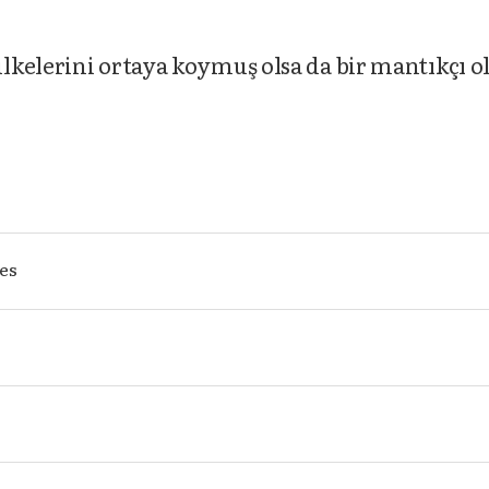
kelerini ortaya koymuş olsa da bir mantıkçı o
les