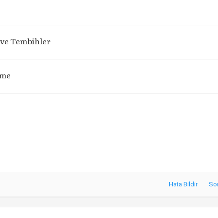
r ve Tembihler
âme
Hata Bildir
So