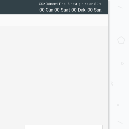
Güz Dönemi Final Sınavı İçin Kalan Süre:
00 Gün 00 Saat 00 Dak. 00 San.