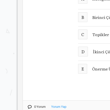
B
Birinci 
C
Topikler
D
İkinci Ç
E
Önerme 
0 Yorum
Yorum Yap