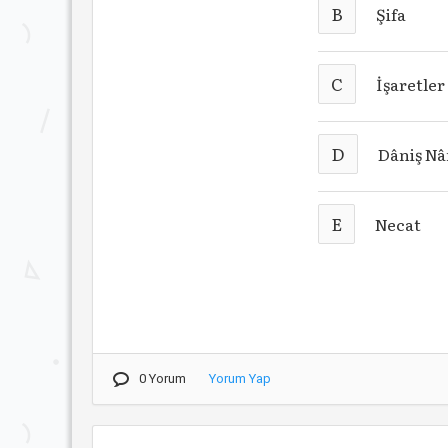
B
Şifa
C
İşaretle
D
Dâniş N
E
Necat
0 Yorum
Yorum Yap