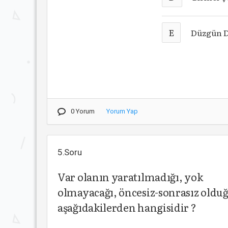
E
Düzgün D
0 Yorum
Yorum Yap
5.Soru
Var olanın yaratılmadığı, yok
olmayacağı, öncesiz-sonrasız olduğ
aşağıdakilerden hangisidir ?