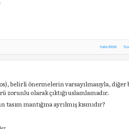
s
Hata Bildir
So
os), belirli önermelerin varsayılmasıyla, diğer 
ü zorunlu olarak çıktığı uslamlamadır.
n tasım mantığına ayrılmış kısmıdır?
ler