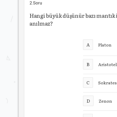
2.Soru
Hangi büyük düşünür bazı mantık il
anılmaz?
A
Platon
B
Aristote
C
Sokrates
D
Zenon