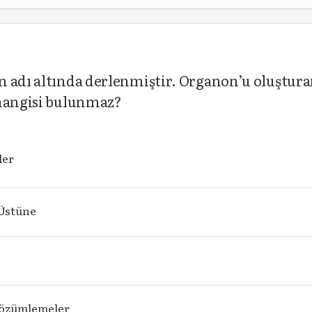
n adı altında derlenmiştir. Organon’u oluştur
 hangisi bulunmaz?
ler
Üstüne
Çözümlemeler