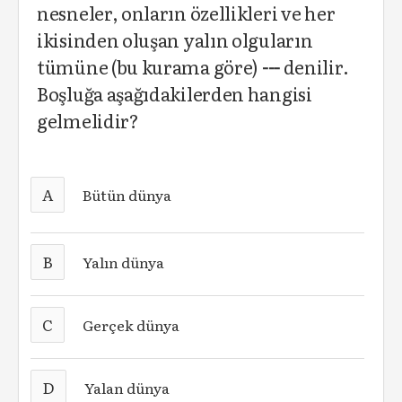
nesneler, onların özellikleri ve her
ikisinden oluşan yalın olguların
tümüne (bu kurama göre)
---
denilir.
Boşluğa aşağıdakilerden hangisi
gelmelidir?
A
Bütün dünya
B
Yalın dünya
C
Gerçek dünya
D
Yalan dünya