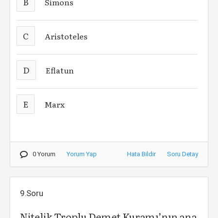
B
Simons
C
Aristoteles
D
Eflatun
E
Marx
0 Yorum
Yorum Yap
Hata Bildir
Soru Detay
9.Soru
Nitelik Troplu Demet Kuramı’nın ana