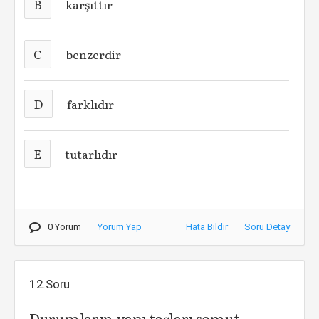
B
karşıttır
C
benzerdir
D
farklıdır
E
tutarlıdır
0 Yorum
Yorum Yap
Hata Bildir
Soru Detay
12.Soru
Durumların yapı taşları somut