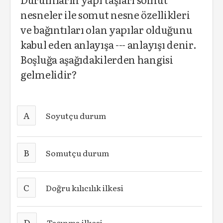
nesneler ile somut nesne özellikleri
ve bağıntıları olan yapılar olduğunu
kabul eden anlayışa --- anlayışı denir.
Boşluğa aşağıdakilerden hangisi
gelmelidir?
A
Soyutçu durum
B
Somutçu durum
C
Doğru kılıcılık ilkesi
D
Taşınma ilkesi