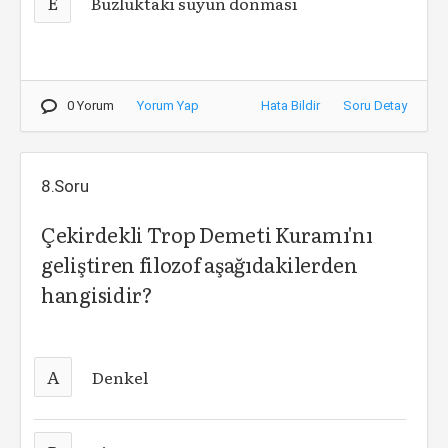
E
Buzluktaki suyun donması
0 Yorum
Yorum Yap
Hata Bildir
Soru Detay
8.Soru
Çekirdekli Trop Demeti Kuramı'nı
geliştiren filozof aşağıdakilerden
hangisidir?
A
Denkel