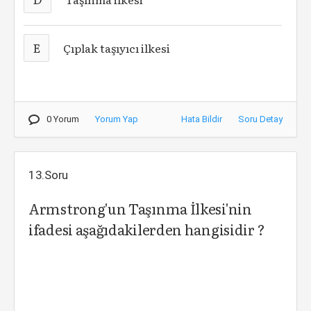
E
Çıplak taşıyıcı ilkesi
0 Yorum
Yorum Yap
Hata Bildir
Soru Detay
13.Soru
Armstrong'un Taşınma İlkesi'nin
ifadesi aşağıdakilerden hangisidir ?