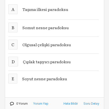
A
Taşıma ilkesi paradoksu
B
Somut nesne paradoksu
C
Olgusal çelişki paradoksu
D
Çıplak taşıyıcı paradoksu
E
Soyut nesne paradoksu
0 Yorum
Yorum Yap
Hata Bildir
Soru Detay