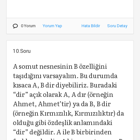
0 Yorum
Yorum Yap
Hata Bildir
Soru Detay
10.Soru
A somut nesnesinin B özelliğini
taşıdığını varsayalım. Bu durumda
kısaca A, B dir diyebiliriz. Buradaki
“dir” açık olarak A, A dır (örneğin
Ahmet, Ahmet’tir) ya da B, B dir
(örneğin Kırmızılık, Kırmızılıktır) da
olduğu gibi özdeşlik anlamındaki
“dir” değildir. A ile B birbirinden