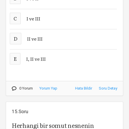
C
I ve III
D
II ve III
E
I, II ve III
0 Yorum
Yorum Yap
Hata Bildir
Soru Detay
15.Soru
Herhangi bir somut nesnenin