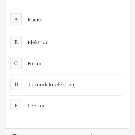
A
Kuark
B
Elektron
C
Foton
D
t-anındaki-elektron
E
Lepton