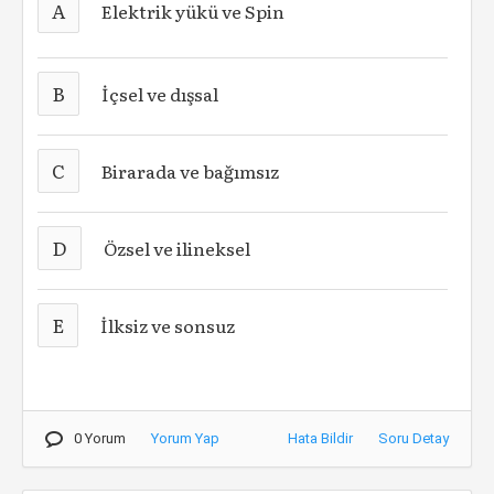
A
Elektrik yükü ve Spin
B
İçsel ve dışsal
C
Birarada ve bağımsız
D
Özsel ve ilineksel
E
İlksiz ve sonsuz
0 Yorum
Yorum Yap
Hata Bildir
Soru Detay