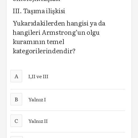
III. Taşıma ilişkisi
Yukarıdakilerden hangisi ya da
hangileri Armstrong’un olgu
kuramının temel
kategorilerindendir?
A
I,II ve III
B
Yalnız I
C
Yalnız II