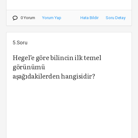
0 Yorum
Yorum Yap
Hata Bildir
Soru Detay
5.Soru
Hegel’e göre bilincin ilk temel
görünümü
aşağıdakilerden hangisidir?