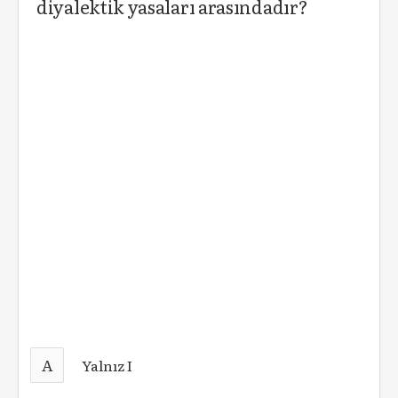
diyalektik yasaları arasındadır?
A
Yalnız I