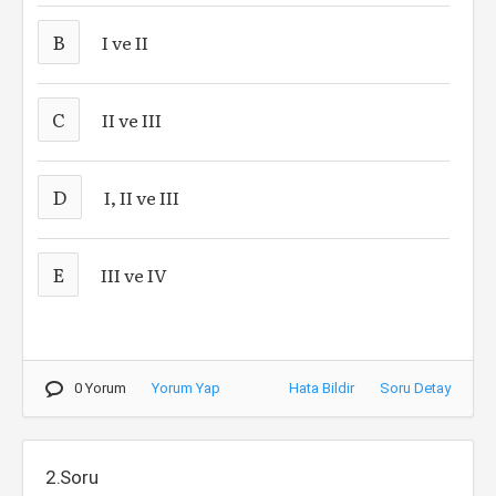
B
I ve II
C
II ve III
D
I, II ve III
E
III ve IV
0 Yorum
Yorum Yap
Hata Bildir
Soru Detay
2.Soru