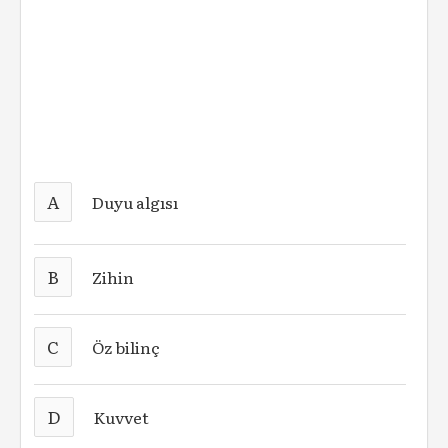
A
Duyu algısı
B
Zihin
C
Öz bilinç
D
Kuvvet