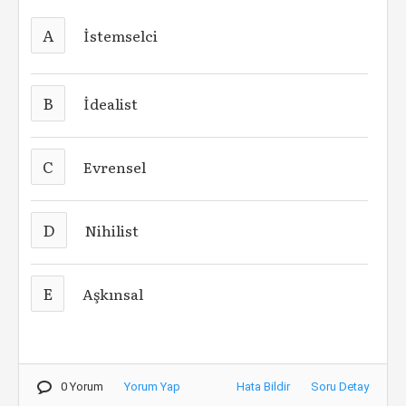
A
İstemselci
B
İdealist
C
Evrensel
D
Nihilist
E
Aşkınsal
0 Yorum
Yorum Yap
Hata Bildir
Soru Detay