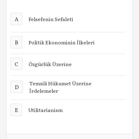
A
Felsefenin Sefaleti
B
Politik Ekonominin İlkeleri
C
Özgürlük Üzerine
Temsili Hükumet Üzerine
D
İrdelemeler
E
Utilitarianism