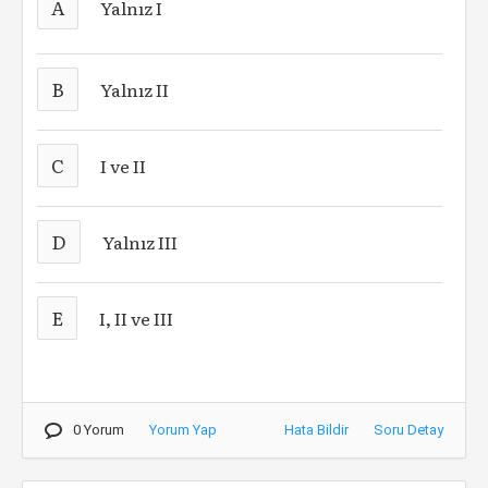
A
Yalnız I
B
Yalnız II
C
I ve II
D
Yalnız III
E
I, II ve III
0 Yorum
Yorum Yap
Hata Bildir
Soru Detay