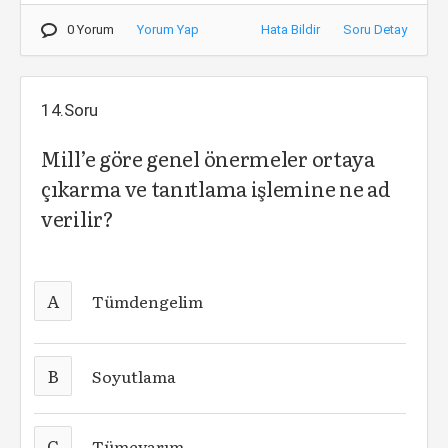
0 Yorum
Yorum Yap
Hata Bildir
Soru Detay
14.Soru
Mill’e göre genel önermeler ortaya
çıkarma ve tanıtlama işlemine ne ad
verilir?
A
Tümdengelim
B
Soyutlama
C
Tümevarım