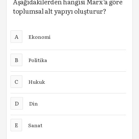
Aşağıdakilerden hangisi Marx’a göre
toplumsal alt yapıyı oluşturur?
A
Ekonomi
B
Politika
C
Hukuk
D
Din
E
Sanat