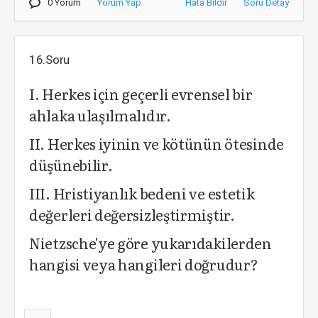
0 Yorum
Yorum Yap
Hata Bildir
Soru Detay
16.Soru
I. Herkes için geçerli evrensel bir
ahlaka ulaşılmalıdır.
II. Herkes iyinin ve kötünün ötesinde
düşünebilir.
III. Hristiyanlık bedeni ve estetik
değerleri değersizleştirmiştir.
Nietzsche'ye göre yukarıdakilerden
hangisi veya hangileri doğrudur?