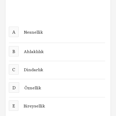
A
Nesnellik
B
Ahlaklılık
C
Dindarlık
D
Öznellik
E
Bireysellik