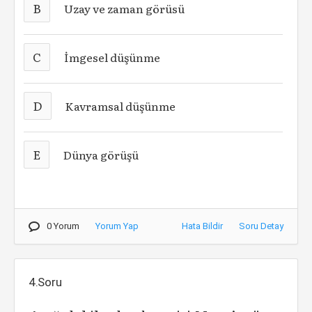
B
Uzay ve zaman görüsü
C
İmgesel düşünme
D
Kavramsal düşünme
E
Dünya görüşü
0 Yorum
Yorum Yap
Hata Bildir
Soru Detay
4.Soru