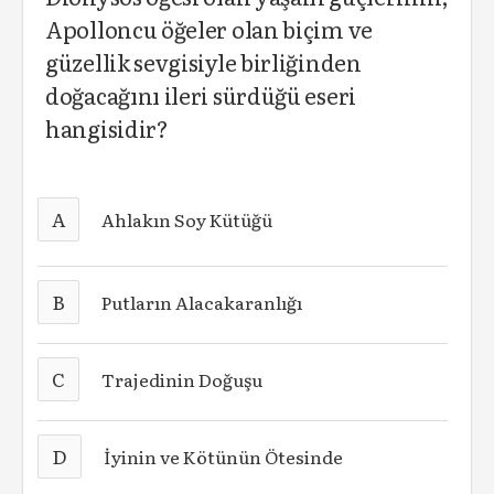
Apolloncu öğeler olan biçim ve
güzellik sevgisiyle birliğinden
doğacağını ileri sürdüğü eseri
hangisidir?
A
Ahlakın Soy Kütüğü
B
Putların Alacakaranlığı
C
Trajedinin Doğuşu
D
İyinin ve Kötünün Ötesinde