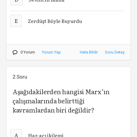
E
Zerdüşt Böyle Buyurdu
0 Yorum
Yorum Yap
Hata Bildir
Soru Detay
2.Soru
Aşağıdakilerden hangisi Marx’ın
çalışmalarında belirttiği
kavramlardan biri değildir?
A
Haz-acı ikilemi