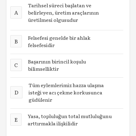
Tarihsel süreci başlatan ve
A
belirleyen, üretim araçlarının
üretilmesi olgusudur
Felsefesi genelde bir ahlak
B
felsefesidir
Başarının birincil koşulu
C
bilimselliktir
Tüm eylemlerimiz hazza ulaşma
D
isteği ve acı çekme korkusunca
güdülenir
Yasa, topluluğun total mutluluğunu
E
arttırmakla ilişkilidir