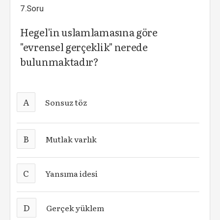
7.Soru
Hegel'in uslamlamasına göre
"evrensel gerçeklik" nerede
bulunmaktadır?
A
Sonsuz töz
B
Mutlak varlık
C
Yansıma idesi
D
Gerçek yüklem