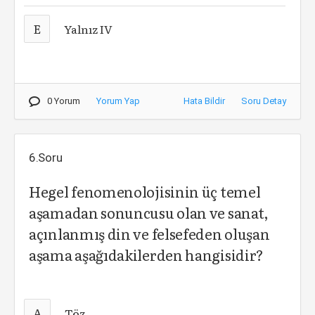
E
Yalnız IV
0 Yorum
Yorum Yap
Hata Bildir
Soru Detay
6.Soru
Hegel fenomenolojisinin üç temel
aşamadan sonuncusu olan ve sanat,
açınlanmış din ve felsefeden oluşan
aşama aşağıdakilerden hangisidir?
A
Töz