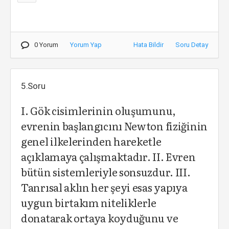
0 Yorum
Yorum Yap
Hata Bildir
Soru Detay
5.Soru
I. Gök cisimlerinin oluşumunu,
evrenin başlangıcını Newton fiziğinin
genel ilkelerinden hareketle
açıklamaya çalışmaktadır. II. Evren
bütün sistemleriyle sonsuzdur. III.
Tanrısal aklın her şeyi esas yapıya
uygun birtakım niteliklerle
donatarak ortaya koyduğunu ve