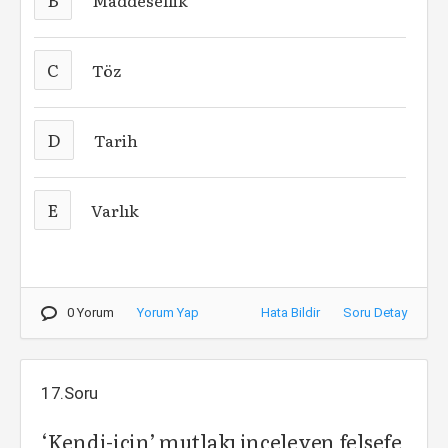
Maddesellik
C
Töz
D
Tarih
E
Varlık
0 Yorum
Yorum Yap
Hata Bildir
Soru Detay
17.Soru
‘Kendi-için’ mutlakı inceleyen felsefe