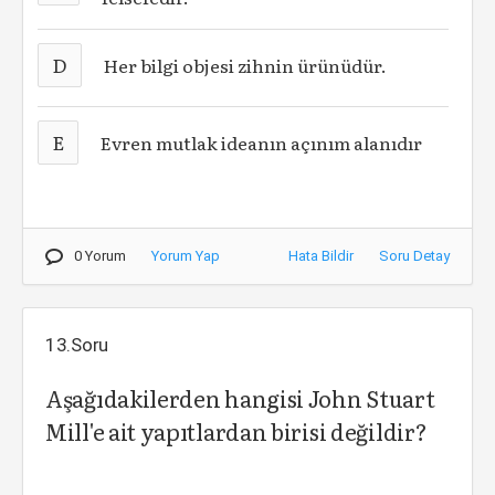
D
Her bilgi objesi zihnin ürünüdür.
E
Evren mutlak ideanın açınım alanıdır
0 Yorum
Yorum Yap
Hata Bildir
Soru Detay
13.Soru
Aşağıdakilerden hangisi John Stuart
Mill'e ait yapıtlardan birisi değildir?