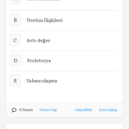
B
Üretim İlişkileri
C
Artı-değer
D
Proleterya
E
Yabancılaşma
0 Yorum
Yorum Yap
Hata Bildir
Soru Detay