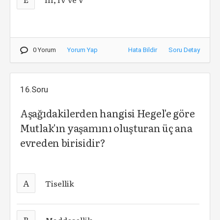
0 Yorum
Yorum Yap
Hata Bildir
Soru Detay
16.Soru
Aşağıdakilerden hangisi Hegel'e göre
Mutlak'ın yaşamını oluşturan üç ana
evreden birisidir?
A
Tisellik
B