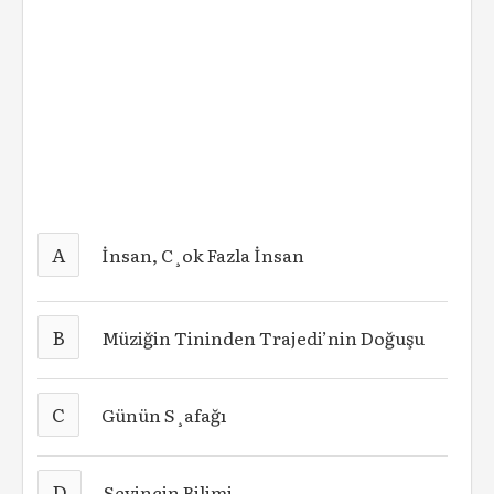
A
İnsan, C¸ok ­Fazla ­İnsan
B
Müziğin Tininden Trajedi’nin Doğuşu
C
Günün S¸afağı
D
Sevincin Bilimi