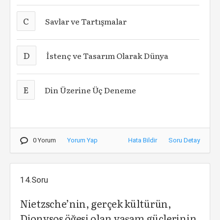
C
Savlar ve Tartışmalar
D
İstenç ve Tasarım Olarak Dünya
E
Din Üzerine Üç Deneme
0 Yorum
Yorum Yap
Hata Bildir
Soru Detay
14.Soru
Nietzsche’nin, gerçek kültürün,
Dionysos öğesi olan yaşam güçlerinin,