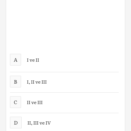
A
I ve II
B
I, II ve III
C
II ve III
D
II, III ve IV