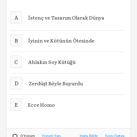
A
İstenç ve Tasarım Olarak Dünya
B
İyinin ve Kötünün Ötesinde
C
Ahlakın Soy Kütüğü
D
Zerdüşt Böyle Buyurdu
E
Ecce Homo
0 Yorum
Yorum Yap
Hata Bildir
Soru Detay