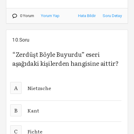
0 Yorum
Yorum Yap
Hata Bildir
Soru Detay
10.Soru
“Zerdüşt Böyle Buyurdu” eseri
aşağıdaki kişilerden hangisine aittir?
A
Nietzsche
B
Kant
C
Fichte