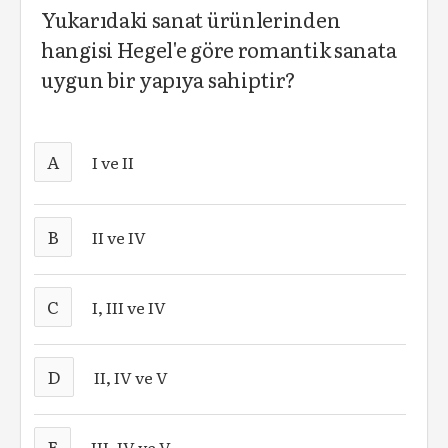
Yukarıdaki sanat ürünlerinden
hangisi Hegel'e göre romantik sanata
uygun bir yapıya sahiptir?
A
I ve II
B
II ve IV
C
I, III ve IV
D
II, IV ve V
E
III, IV ve V