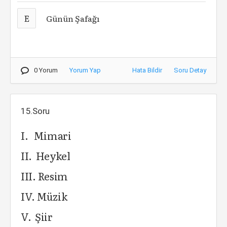
E
Günün Şafağı
0 Yorum
Yorum Yap
Hata Bildir
Soru Detay
15.Soru
I. Mimari
II. Heykel
III. Resim
IV. Müzik
V. Şiir