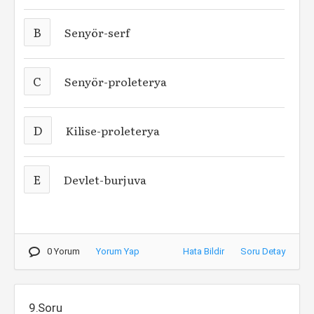
B
Senyör-serf
C
Senyör-proleterya
D
Kilise-proleterya
E
Devlet-burjuva
0 Yorum
Yorum Yap
Hata Bildir
Soru Detay
9.Soru