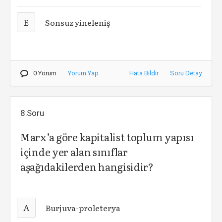
E
Sonsuz yineleniş
0 Yorum
Yorum Yap
Hata Bildir
Soru Detay
8.Soru
Marx’a göre kapitalist toplum yapısı
içinde yer alan sınıflar
aşağıdakilerden hangisidir?
A
Burjuva-proleterya