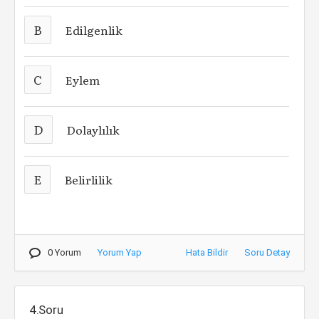
B
Edilgenlik
C
Eylem
D
Dolaylılık
E
Belirlilik
0 Yorum
Yorum Yap
Hata Bildir
Soru Detay
4.Soru