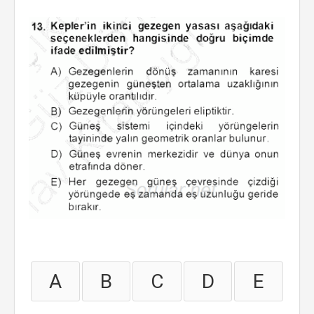
A
B
C
D
E