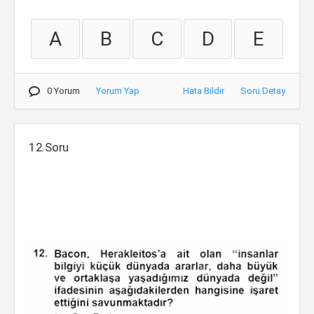
A
B
C
D
E
0 Yorum
Yorum Yap
Hata Bildir
Soru Detay
12.Soru