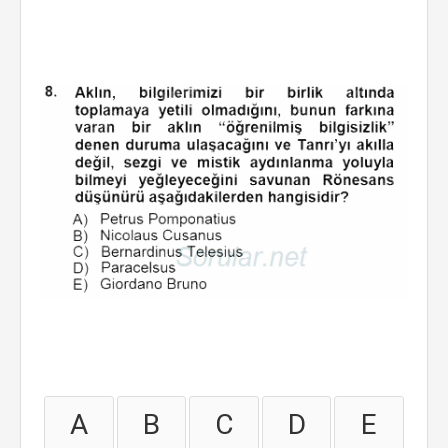
A
B
C
D
E