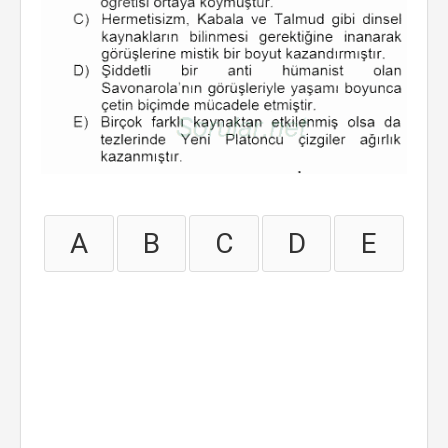
A
B
C
D
E