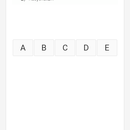
A
B
C
D
E