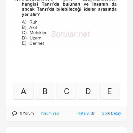
A
B
C
D
E
0 Yorum
Yorum Yap
Hata Bildir
Soru Detay