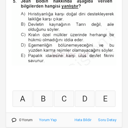
A
B
C
D
E
0 Yorum
Yorum Yap
Hata Bildir
Soru Detay