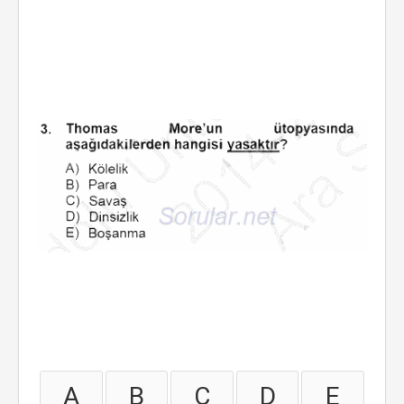
A
B
C
D
E