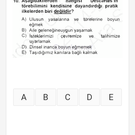
A
B
C
D
E