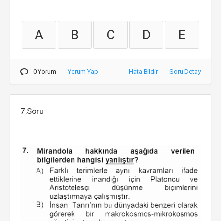
A
B
C
D
E
0 Yorum
Yorum Yap
Hata Bildir
Soru Detay
7.Soru