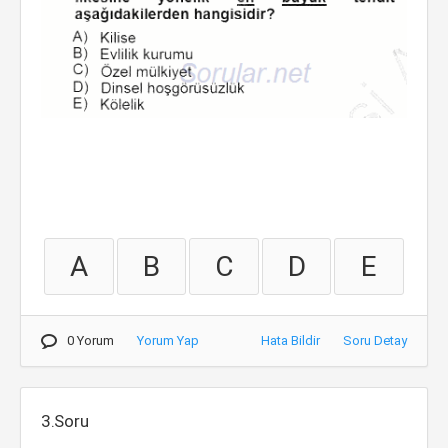
A
B
C
D
E
0 Yorum
Yorum Yap
Hata Bildir
Soru Detay
3.Soru