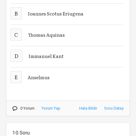
B
Ioannes Scotus Eriugena
C
Thomas Aquinas
D
Immanuel Kant
E
Anselmus
0 Yorum
Yorum Yap
Hata Bildir
Soru Detay
10.Soru