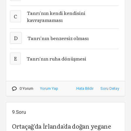
Tanrı'nın kendi kendisini
C
kavrayamaması
D
Tanrı'nın benzersiz olması
E
Tanrı'nın ruha dönüşmesi
0 Yorum
Yorum Yap
Hata Bildir
Soru Detay
9.Soru
Ortaçağ'da İrlanda'da doğan yegane