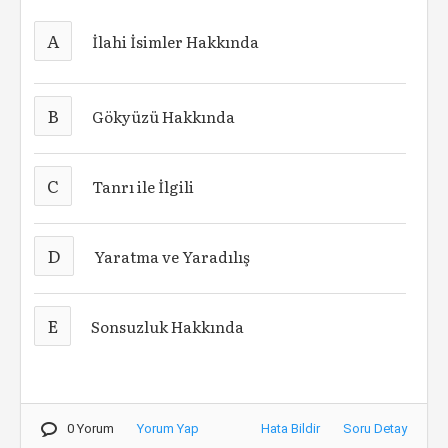
A
İlahi İsimler Hakkında
B
Gökyüzü Hakkında
C
Tanrı ile İlgili
D
Yaratma ve Yaradılış
E
Sonsuzluk Hakkında
0 Yorum
Yorum Yap
Hata Bildir
Soru Detay