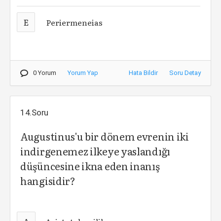
E
Periermeneias
0 Yorum
Yorum Yap
Hata Bildir
Soru Detay
14.Soru
Augustinus'u bir dönem evrenin iki
indirgenemez ilkeye yaslandığı
düşüncesine ikna eden inanış
hangisidir?