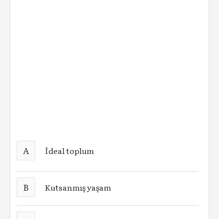
A
İdeal toplum
B
Kutsanmış yaşam