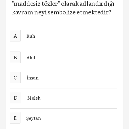
"maddesiz tözler" olarak adlandırdığı
kavram neyi sembolize etmektedir?
A
Ruh
B
Akıl
C
İnsan
D
Melek
E
Şeytan