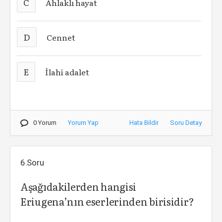
C
Ahlaklı hayat
D
Cennet
E
İlahi adalet
0 Yorum
Yorum Yap
Hata Bildir
Soru Detay
6.Soru
Aşağıdakilerden hangisi
Eriugena’nın eserlerinden birisidir?