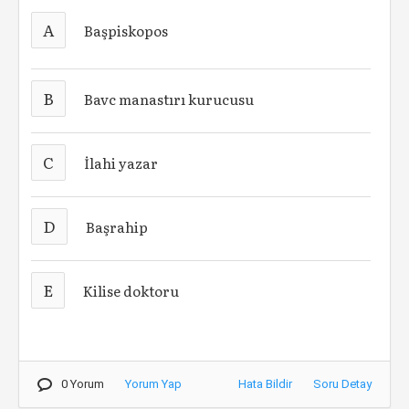
A
Başpiskopos
B
Bavc manastırı kurucusu
C
İlahi yazar
D
Başrahip
E
Kilise doktoru
0 Yorum
Yorum Yap
Hata Bildir
Soru Detay