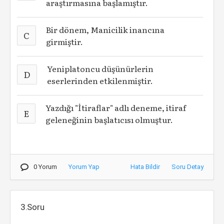
araştırmasına başlamıştır.
Bir dönem, Manicilik inancına
C
girmiştir.
Yeniplatoncu düşünürlerin
D
eserlerinden etkilenmiştir.
Yazdığı "İtiraflar" adlı deneme, itiraf
E
geleneğinin başlatıcısı olmuştur.
0 Yorum
Yorum Yap
Hata Bildir
Soru Detay
3.Soru