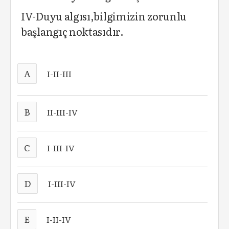
IV-Duyu algısı,bilgimizin zorunlu
başlangıç noktasıdır.
A
I-II-III
B
II-III-IV
C
I-III-IV
D
I-III-IV
E
I-II-IV