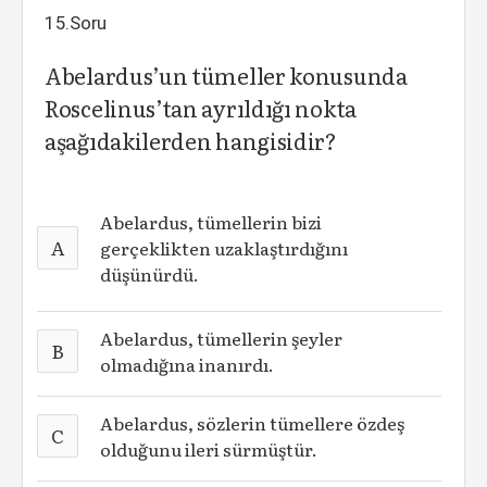
15.Soru
Abelardus’un tümeller konusunda
Roscelinus’tan ayrıldığı nokta
aşağıdakilerden hangisidir?
Abelardus, tümellerin bizi
A
gerçeklikten uzaklaştırdığını
düşünürdü.
Abelardus, tümellerin şeyler
B
olmadığına inanırdı.
Abelardus, sözlerin tümellere özdeş
C
olduğunu ileri sürmüştür.