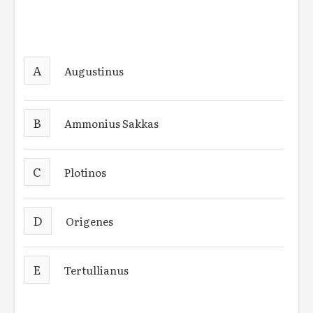
A
Augustinus
B
Ammonius Sakkas
C
Plotinos
D
Origenes
E
Tertullianus