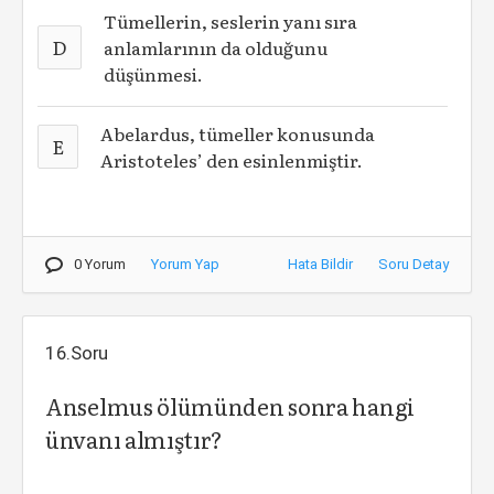
Tümellerin, seslerin yanı sıra
D
anlamlarının da olduğunu
düşünmesi.
Abelardus, tümeller konusunda
E
Aristoteles’ den esinlenmiştir.
0 Yorum
Yorum Yap
Hata Bildir
Soru Detay
16.Soru
Anselmus ölümünden sonra hangi
ünvanı almıştır?