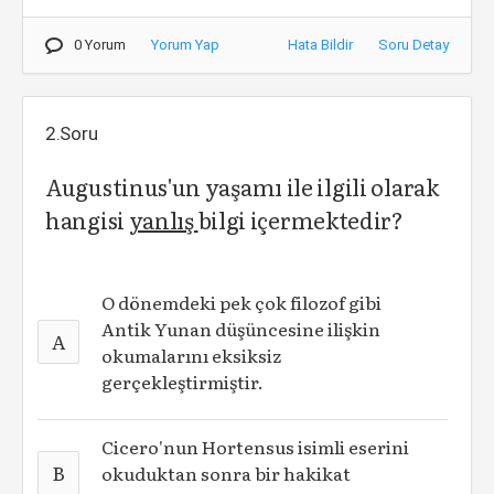
0 Yorum
Yorum Yap
Hata Bildir
Soru Detay
2.Soru
Augustinus'un yaşamı ile ilgili olarak
hangisi
yanlış
bilgi içermektedir?
O dönemdeki pek çok filozof gibi
Antik Yunan düşüncesine ilişkin
A
okumalarını eksiksiz
gerçekleştirmiştir.
Cicero'nun Hortensus isimli eserini
B
okuduktan sonra bir hakikat