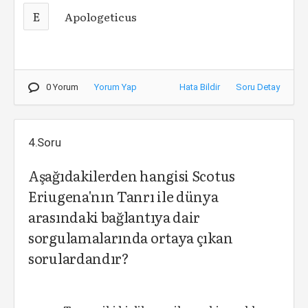
E
Apologeticus
0 Yorum
Yorum Yap
Hata Bildir
Soru Detay
4.Soru
Aşağıdakilerden hangisi Scotus
Eriugena'nın Tanrı ile dünya
arasındaki bağlantıya dair
sorgulamalarında ortaya çıkan
sorulardandır?