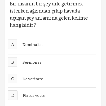
Bir insanın bir şey dile getirmek
isterken ağzından çıkıp havada
uçuşan şey anlamına gelen kelime
hangisidir?
A
N
ominalist
B
S
ermones
C
De veritate
D
F
latus vocis