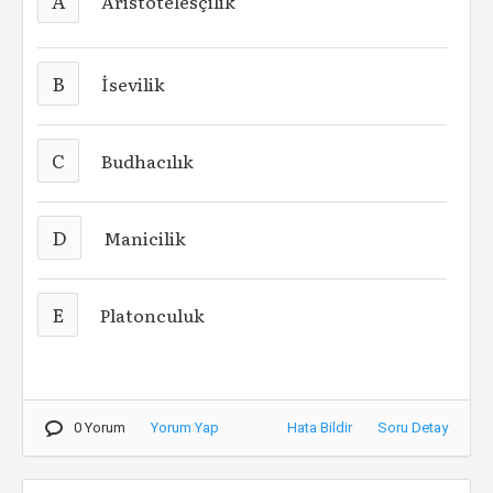
A
Aristotelesçilik
B
İsevilik
C
Budhacılık
D
Manicilik
E
Platonculuk
0 Yorum
Yorum Yap
Hata Bildir
Soru Detay