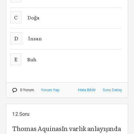
C
Doğa
D
İnsan
E
Ruh
0 Yorum
Yorum Yap
Hata Bildir
Soru Detay
12.Soru
Thomas AquinasIn varlık anlayışında