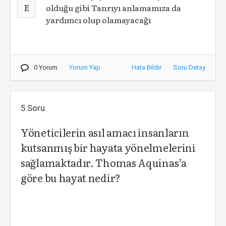
E
olduğu gibi Tanrıyı anlamamıza da
yardımcı olup olamayacağı
0 Yorum
Yorum Yap
Hata Bildir
Soru Detay
5.Soru
Yöneticilerin asıl amacı insanların
kutsanmış bir hayata yönelmelerini
sağlamaktadır. Thomas Aquinas’a
göre bu hayat nedir?