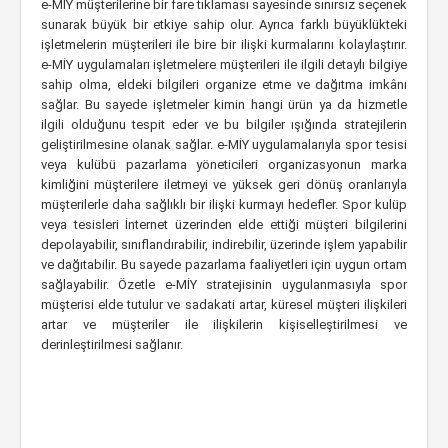
e-MİY müşterilerine bir fare tıklaması sayesinde sınırsız seçenek
sunarak büyük bir etkiye sahip olur. Ayrıca farklı büyüklükteki
işletmelerin müşterileri ile bire bir ilişki kurmalarını kolaylaştırır.
e-MİY uygulamaları işletmelere müşterileri ile ilgili detaylı bilgiye
sahip olma, eldeki bilgileri organize etme ve dağıtma imkânı
sağlar. Bu sayede işletmeler kimin hangi ürün ya da hizmetle
ilgili olduğunu tespit eder ve bu bilgiler ışığında stratejilerin
geliştirilmesine olanak sağlar. e-MİY uygulamalarıyla spor tesisi
veya kulübü pazarlama yöneticileri organizasyonun marka
kimliğini müşterilere iletmeyi ve yüksek geri dönüş oranlarıyla
müşterilerle daha sağlıklı bir ilişki kurmayı hedefler. Spor kulüp
veya tesisleri İnternet üzerinden elde ettiği müşteri bilgilerini
depolayabilir, sınıflandırabilir, indirebilir, üzerinde işlem yapabilir
ve dağıtabilir. Bu sayede pazarlama faaliyetleri için uygun ortam
sağlayabilir. Özetle e-MİY stratejisinin uygulanmasıyla spor
müşterisi elde tutulur ve sadakati artar, küresel müşteri ilişkileri
artar ve müşteriler ile ilişkilerin kişiselleştirilmesi ve
derinleştirilmesi sağlanır.