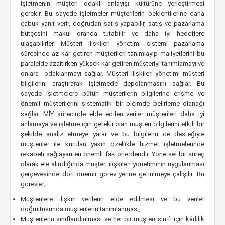
işletmenin müşteri odaklı anlayışı kültürüne yerleştirmesi
gerekir. Bu sayede işletmeler müşterilerin beklentilerine daha
çabuk yanıt verir, doğrudan satış yapabilir, satış ve pazarlama
bütçesini makul oranda tutabilir ve daha iyi hedeflere
ulaşabilirler. Müşteri ilişkileri yönetimi sistemi pazarlama
sürecinde az kâr getiren müşterileri tanımlayıp maliyetlerini bu
paralelde azaltırken yüksek kâr getiren müşteriyi tanımlamayı ve
onlara odaklanmayı sağlar. Müşteri ilişkileri yönetimi müşteri
bilgilerini araştırarak işletmede depolanmasını sağlar. Bu
sayede işletmelere bütün müşterilerin bilgilerine erişme ve
önemli müşterilerini sistematik bir biçimde belirleme olanağı
sağlar. MİY sürecinde elde edilen veriler müşterileri daha iyi
anlamaya ve işletme için gerekli olan müşteri bilgilerini etkili bir
şekilde analiz etmeye yarar ve bu bilgilerin de desteğiyle
müşteriler ile kurulan yakın özellikle hizmet işletmelerinde
rekabeti sağlayan en önemli faktörlerdendir. Yönetsel bir süreç
olarak ele alındığında müşteri ilişkileri yönetiminin uygulanması
çerçevesinde dört önemli görev yerine getirilmeye çalışılır. Bu
görevler;
Müşterilere ilişkin verilerin elde edilmesi ve bu veriler
doğrultusunda müşterilerin tanımlanması,
Müşterilerin sınıflandırılması ve her bir müşteri sınıfı için kârlılık