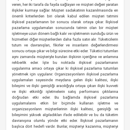
veren, her iki tarafa da fayda sağlayan ve müşteri değeri yaratan
ilişkiler kurmayı sağlar. Müşteri sadakatinin kazanılmasında en
önemli kriterlerden biri olarak kabul edilen müşteri tatmini
ilişkisel pazarlamanın bir sonucu olarak ortaya çıkar. İlişkisel
pazarlama uygulamaları sonucunda tatmin olan bir müşteri
işletmeye uzun dönem bağlı kalır ve işletmenin sunduğu ürün ve
hizmetleri diğer müşterilerden daha fazla satın alır. Tüketicilerin
tutum ve davranışları, fikirler ve insanların değerlendirmesi
sonucu ortaya çıkar ve bilgi sürecine etki eder. Tüketici tutumları
aynı zamanda müşteriyle kurulan ilişkinin içeriğine ve anlamına
rehberlik eder. İşte bu noktada ilişkisel pazarlamanın
uygulanma amacı ortaya çıkar ki ilişkisel pazarlama tutumları
yönetmek için uygulanır. Organizasyonların ilişkisel pazarlama
uygulamaları sayesinde meydana gelen ilişki kalitesi, ilişki
bileşimi ve ilişki genişliği aracılığıyla ortaya çıkan ilişki kuvveti
ve ilişki etkinliği işletmelerin satış performans çıktılarına
doğrudan etki eder. Bu bağlamda ilişkisel pazarlama
uygulamalarını etkin bir biçimde kullanan işletme ve
organizasyonların müşterilerinin ilişki kalitesi, genişliği ve
bileşimini yüksek algıladıkları ifade edilebilir ve bu da tüketim
davranışına olumlu yönde etki eder. İlişkisel pazarlamanın
başlıca dört hedefi vardır. Bunlar, müşteriyi kazanma, müşteriyi