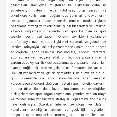
çalışmaları aracılığıyla müşteriler ile ilişkilerini daha iyi
yönetebilir, müşterinin elde tutulması, organizasyon ve
etkinliklere katılımlarının sağlanması, satın alma davranışının
tekrarı sağlanabilir. Spor alanında müşteri odaklı ilişkisel
pazarlama strateji ve tekniklerinin güçlü bir taraftar ve katılımcı
altyapısı sağlamasının farkında olan spor kulüpleri ve spor
tesisleri çeşitli veri tabanı yönetim tekniklerini kullanarak
taraftarlarıyla uzun vadede ilişkilerini korumak ve geliştirmek
isterler. Dolayısıyla, ilişkisel pazarlama yaklaşımı spora adapte
edildiğinde, spor tesisinin katılımcılara, sporun taraftara,
sponsorlara ve medyaya etkili bir biçimde pazarlanmasına
yardım eder. Ayrıca, ilişkisel pazarlama spor pazarlamacıları için
avantaj sağlamak, orta ve çalışan sınıf müşterilerle var olan
ilişkileri yapılandırmak için de gereklidir. Tüm dünya da olduğu
gibi, ülkemizde de spor endüstrisinde artan rekabet,
küreselleşen ekonomi, değişen müşteri yapısı, tüketici sayısının
artması, tüketicilerin daha fazla bilinçlenmesi ve teknolojideki
hızlı gelişmeler spor organizasyonlarını yeniden yapılan maya
ve müşterilerine yönelik yeni stratejiler uygulamaya zorunlu bir
hale getirmiştir. Özellikle, İnternet teknolojisi ve dağıtım
kanallarının etkinliğinin artması ve çeşitliliği, müşterilerin
karşısına çıkan seçenekleri arttırmış, bu da işletmelerin yeni