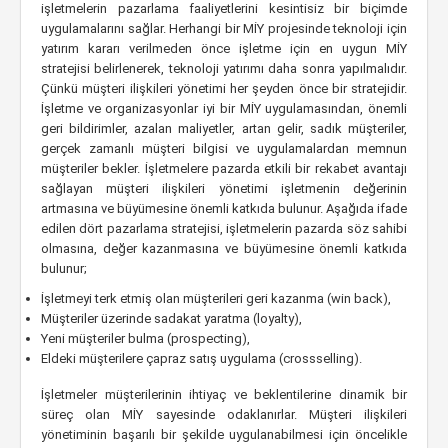
işletmelerin pazarlama faaliyetlerini kesintisiz bir biçimde
uygulamalarını sağlar. Herhangi bir MİY projesinde teknoloji için
yatırım kararı verilmeden önce işletme için en uygun MİY
stratejisi belirlenerek, teknoloji yatırımı daha sonra yapılmalıdır.
Çünkü müşteri ilişkileri yönetimi her şeyden önce bir stratejidir.
İşletme ve organizasyonlar iyi bir MİY uygulamasından, önemli
geri bildirimler, azalan maliyetler, artan gelir, sadık müşteriler,
gerçek zamanlı müşteri bilgisi ve uygulamalardan memnun
müşteriler bekler. İşletmelere pazarda etkili bir rekabet avantajı
sağlayan müşteri ilişkileri yönetimi işletmenin değerinin
artmasına ve büyümesine önemli katkıda bulunur. Aşağıda ifade
edilen dört pazarlama stratejisi, işletmelerin pazarda söz sahibi
olmasına, değer kazanmasına ve büyümesine önemli katkıda
bulunur;
İşletmeyi terk etmiş olan müşterileri geri kazanma (win back),
Müşteriler üzerinde sadakat yaratma (loyalty),
Yeni müşteriler bulma (prospecting),
Eldeki müşterilere çapraz satış uygulama (crossselling).
İşletmeler müşterilerinin ihtiyaç ve beklentilerine dinamik bir
süreç olan MİY sayesinde odaklanırlar. Müşteri ilişkileri
yönetiminin başarılı bir şekilde uygulanabilmesi için öncelikle