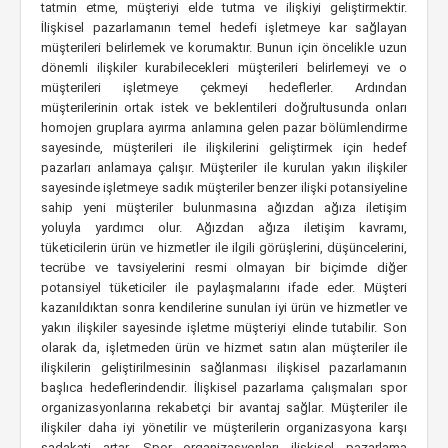
tatmin etme, müşteriyi elde tutma ve ilişkiyi geliştirmektir.
İlişkisel pazarlamanın temel hedefi işletmeye kar sağlayan
müşterileri belirlemek ve korumaktır. Bunun için öncelikle uzun
dönemli ilişkiler kurabilecekleri müşterileri belirlemeyi ve o
müşterileri işletmeye çekmeyi hedeflerler. Ardından
müşterilerinin ortak istek ve beklentileri doğrultusunda onları
homojen gruplara ayırma anlamına gelen pazar bölümlendirme
sayesinde, müşterileri ile ilişkilerini geliştirmek için hedef
pazarları anlamaya çalışır. Müşteriler ile kurulan yakın ilişkiler
sayesinde işletmeye sadık müşteriler benzer ilişki potansiyeline
sahip yeni müşteriler bulunmasına ağızdan ağıza iletişim
yoluyla yardımcı olur. Ağızdan ağıza iletişim kavramı,
tüketicilerin ürün ve hizmetler ile ilgili görüşlerini, düşüncelerini,
tecrübe ve tavsiyelerini resmi olmayan bir biçimde diğer
potansiyel tüketiciler ile paylaşmalarını ifade eder. Müşteri
kazanıldıktan sonra kendilerine sunulan iyi ürün ve hizmetler ve
yakın ilişkiler sayesinde işletme müşteriyi elinde tutabilir. Son
olarak da, işletmeden ürün ve hizmet satın alan müşteriler ile
ilişkilerin geliştirilmesinin sağlanması ilişkisel pazarlamanın
başlıca hedeflerindendir. İlişkisel pazarlama çalışmaları spor
organizasyonlarına rekabetçi bir avantaj sağlar. Müşteriler ile
ilişkiler daha iyi yönetilir ve müşterilerin organizasyona karşı
sadakati artar. Spor organizasyonları ilişkisel pazarlama