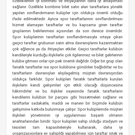
özelliklerinin iyi bilinmesi ve ihtiyaçlarının daha iyi anlaşılması
sağlanır. Özellikle kombine bilet satın alan taraftarlara yönelik
yapılan sınıflandırmanın kulüpler için oldukça önemli olduğu
ifade edilmektedir. Ayrıca spor taraftarlarının sınıflandırılması
hizmet alamayan taraftarlar ve bu kapsama giren taraftar
gruplarının belirlenmesi açısından da son derece önemlidir.
Spor kulüplerinin taraftarları sınıflandırmasıyla ortaya çıkan
geçici taraftar grubunun satın alma davranışlarını kazanmaktan
çok eğlence ya da ihtiyaçları etkiler. Geçici taraftarlar kulübün
kendileriyle kurduğu ilişkilerle çok ilgilenmez ve bilet gelirlerinin
kulübe gitmesi onlar için pek önemli değildir. Diğer bir grup olan
fanatik taraftarlar ise spor kulübüne gönülden bağlıdırlar ve bu
taraftarların davranışları alışılagelmiş müşteri davranışından
oldukça farklıdır. Spor kulüpleri fanatik taraftarlarla kurulan
ilişkilerin kendi gelişimleri için etkili olacağı düşüncesine
hâkimdirler ve bu ilişkiler sayesinde fanatik taraftarların
kendilerini kulübün bir parçası gibi hissetmeleri sağlanır ve
taraftarlar sadakatle, maddi ve manevi bir biçimde kulübün
gelişimine katkıda bulunmaya çalışır. Spor kulüplerinde müşteri
ilişkileri yönetiminin iyi uygulanması başarılı olmanın
anahtarlarından biridir. Spor kulüpleri sahip olduğu stadyum ve
tesisleri tam kapasiteleriyle kullanarak, daha iyi
organizasyonlara ev sahipliği yapabilmesi için taraftar istek ve