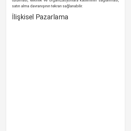
tutulması, etkinlik ve organizasyonlara katılımının sağlanması,
satın alma davranışının tekrarı sağlanabilir.
İlişkisel Pazarlama