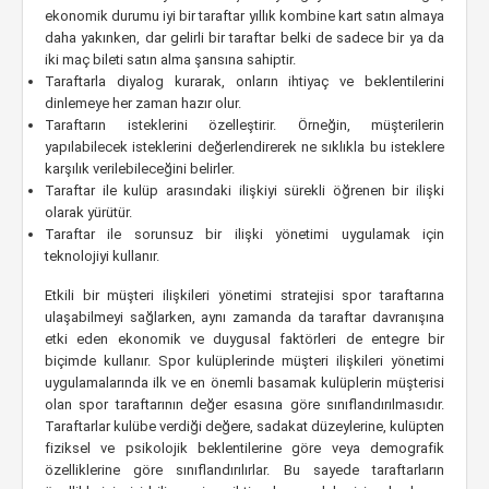
ekonomik durumu iyi bir taraftar yıllık kombine kart satın almaya
daha yakınken, dar gelirli bir taraftar belki de sadece bir ya da
iki maç bileti satın alma şansına sahiptir.
Taraftarla diyalog kurarak, onların ihtiyaç ve beklentilerini
dinlemeye her zaman hazır olur.
Taraftarın isteklerini özelleştirir. Örneğin, müşterilerin
yapılabilecek isteklerini değerlendirerek ne sıklıkla bu isteklere
karşılık verilebileceğini belirler.
Taraftar ile kulüp arasındaki ilişkiyi sürekli öğrenen bir ilişki
olarak yürütür.
Taraftar ile sorunsuz bir ilişki yönetimi uygulamak için
teknolojiyi kullanır.
Etkili bir müşteri ilişkileri yönetimi stratejisi spor taraftarına
ulaşabilmeyi sağlarken, aynı zamanda da taraftar davranışına
etki eden ekonomik ve duygusal faktörleri de entegre bir
biçimde kullanır. Spor kulüplerinde müşteri ilişkileri yönetimi
uygulamalarında ilk ve en önemli basamak kulüplerin müşterisi
olan spor taraftarının değer esasına göre sınıflandırılmasıdır.
Taraftarlar kulübe verdiği değere, sadakat düzeylerine, kulüpten
fiziksel ve psikolojik beklentilerine göre veya demografik
özelliklerine göre sınıflandırılırlar. Bu sayede taraftarların