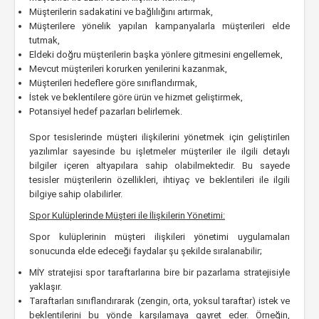
Müşterilerin sadakatini ve bağlılığını artırmak,
Müşterilere yönelik yapılan kampanyalarla müşterileri elde
tutmak,
Eldeki doğru müşterilerin başka yönlere gitmesini engellemek,
Mevcut müşterileri korurken yenilerini kazanmak,
Müşterileri hedeflere göre sınıflandırmak,
İstek ve beklentilere göre ürün ve hizmet geliştirmek,
Potansiyel hedef pazarları belirlemek.
Spor tesislerinde müşteri ilişkilerini yönetmek için geliştirilen
yazılımlar sayesinde bu işletmeler müşteriler ile ilgili detaylı
bilgiler içeren altyapılara sahip olabilmektedir. Bu sayede
tesisler müşterilerin özellikleri, ihtiyaç ve beklentileri ile ilgili
bilgiye sahip olabilirler.
Spor Kulüplerinde Müşteri ile İlişkilerin Yönetimi:
Spor kulüplerinin müşteri ilişkileri yönetimi uygulamaları
sonucunda elde edeceği faydalar şu şekilde sıralanabilir;
MİY stratejisi spor taraftarlarına bire bir pazarlama stratejisiyle
yaklaşır.
Taraftarları sınıflandırarak (zengin, orta, yoksul taraftar) istek ve
beklentilerini bu yönde karşılamaya gayret eder. Örneğin,