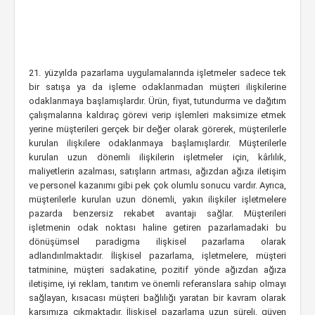
21. yüzyılda pazarlama uygulamalarında işletmeler sadece tek
bir satışa ya da işleme odaklanmadan müşteri ilişkilerine
odaklanmaya başlamışlardır. Ürün, fiyat, tutundurma ve dağıtım
çalışmalarına kaldıraç görevi verip işlemleri maksimize etmek
yerine müşterileri gerçek bir değer olarak görerek, müşterilerle
kurulan ilişkilere odaklanmaya başlamışlardır. Müşterilerle
kurulan uzun dönemli ilişkilerin işletmeler için, kârlılık,
maliyetlerin azalması, satışların artması, ağızdan ağıza iletişim
ve personel kazanımı gibi pek çok olumlu sonucu vardır. Ayrıca,
müşterilerle kurulan uzun dönemli, yakın ilişkiler işletmelere
pazarda benzersiz rekabet avantajı sağlar. Müşterileri
işletmenin odak noktası haline getiren pazarlamadaki bu
dönüşümsel paradigma ilişkisel pazarlama olarak
adlandırılmaktadır. İlişkisel pazarlama, işletmelere, müşteri
tatminine, müşteri sadakatine, pozitif yönde ağızdan ağıza
iletişime, iyi reklam, tanıtım ve önemli referanslara sahip olmayı
sağlayan, kısacası müşteri bağlılığı yaratan bir kavram olarak
karşımıza çıkmaktadır. İlişkisel pazarlama uzun süreli, güven