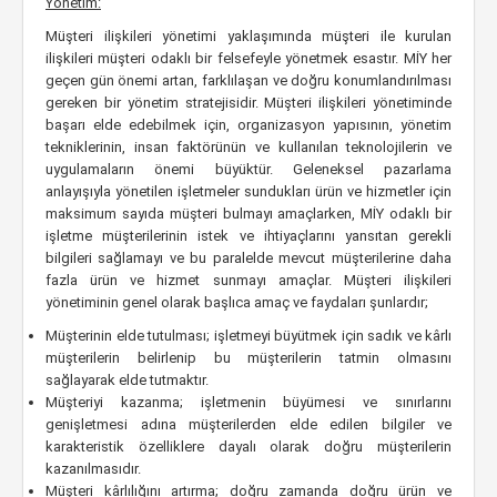
Yönetim:
Müşteri ilişkileri yönetimi yaklaşımında müşteri ile kurulan
ilişkileri müşteri odaklı bir felsefeyle yönetmek esastır. MİY her
geçen gün önemi artan, farklılaşan ve doğru konumlandırılması
gereken bir yönetim stratejisidir. Müşteri ilişkileri yönetiminde
başarı elde edebilmek için, organizasyon yapısının, yönetim
tekniklerinin, insan faktörünün ve kullanılan teknolojilerin ve
uygulamaların önemi büyüktür. Geleneksel pazarlama
anlayışıyla yönetilen işletmeler sundukları ürün ve hizmetler için
maksimum sayıda müşteri bulmayı amaçlarken, MİY odaklı bir
işletme müşterilerinin istek ve ihtiyaçlarını yansıtan gerekli
bilgileri sağlamayı ve bu paralelde mevcut müşterilerine daha
fazla ürün ve hizmet sunmayı amaçlar. Müşteri ilişkileri
yönetiminin genel olarak başlıca amaç ve faydaları şunlardır;
Müşterinin elde tutulması; işletmeyi büyütmek için sadık ve kârlı
müşterilerin belirlenip bu müşterilerin tatmin olmasını
sağlayarak elde tutmaktır.
Müşteriyi kazanma; işletmenin büyümesi ve sınırlarını
genişletmesi adına müşterilerden elde edilen bilgiler ve
karakteristik özelliklere dayalı olarak doğru müşterilerin
kazanılmasıdır.
Müşteri kârlılığını artırma; doğru zamanda doğru ürün ve