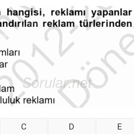
C
D
E