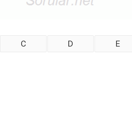
C
D
E