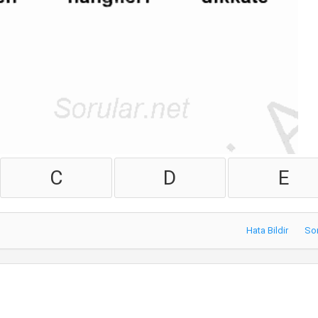
C
D
E
Hata Bildir
So