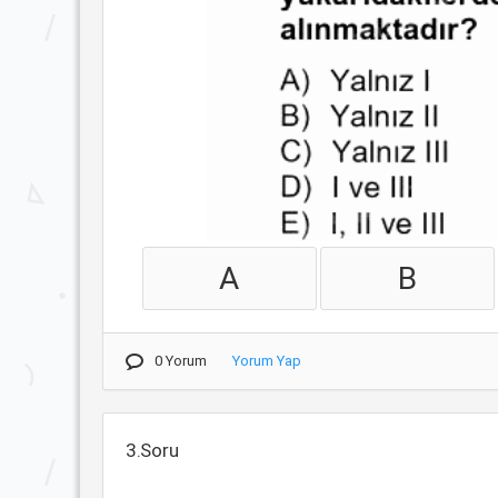
A
B
0 Yorum
Yorum Yap
3.Soru