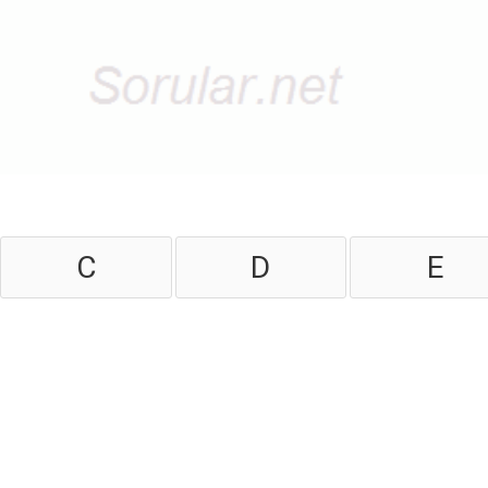
C
D
E