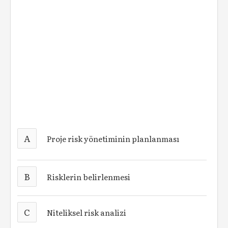
A
Proje risk yönetiminin planlanması
B
Risklerin belirlenmesi
C
Niteliksel risk analizi