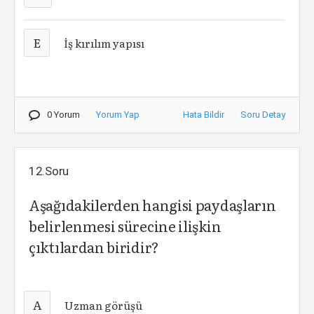
E
İş kırılım yapısı
0 Yorum
Yorum Yap
Hata Bildir
Soru Detay
12.Soru
Aşağıdakilerden hangisi paydaşların
belirlenmesi sürecine ilişkin
çıktılardan biridir?
A
Uzman görüşü