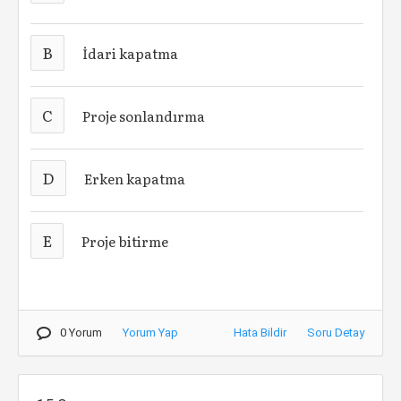
B
İdari kapatma
C
Proje sonlandırma
D
Erken kapatma
E
Proje bitirme
0 Yorum
Yorum Yap
Hata Bildir
Soru Detay