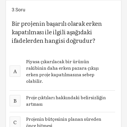
3.Soru
Bir projenin başarılı olarak erken
kapatılması ile ilgili aşağıdaki
ifadelerden hangisi doğrudur?
Piyasa çıkarılacak bir ürünün
rakibinin daha erken pazara çıkışı
A
erken proje kapatılmasına sebep
olabilir.
Proje çıktıları hakkındaki belirsizliğin
B
artması
Projenin bütçesinin planan süreden
C
önce bitmesi