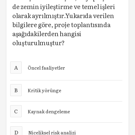
de zemin iyileştirme ve temel işleri
olarak ayrılmıştır.Yukarıda verilen
bilgilere göre, proje toplantısında
aşağıdakilerden hangisi
oluşturulmuştur?
A
Öncel faaliyetler
B
Kritik yörünge
C
Kaynak dengeleme
D
Niceliksel risk analizi