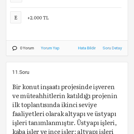
E
+2.000 TL
0 Yorum
Yorum Yap
Hata Bildir
Soru Detay
11.Soru
Bir konut inşaatı projesinde işveren
ve müteahhitlerin katıldığı projenin
ilk toplantısında ikinci seviye
faaliyetleri olarak altyapı ve üstyapı
işleri tanımlanmıştır. Üstyapı işleri,
kaba işler ve ince işler; altyapı işleri