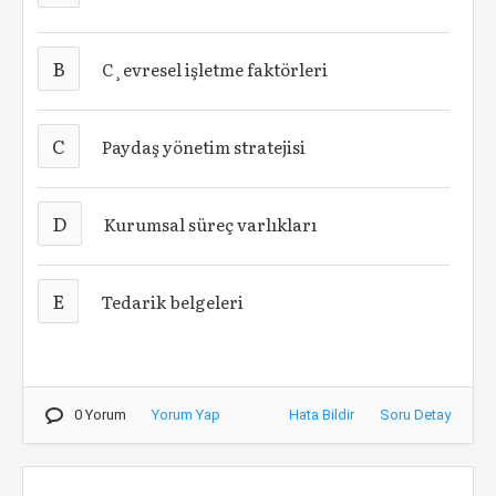
B
C¸evresel işletme faktörleri
C
Paydaş yönetim stratejisi
D
Kurumsal süreç varlıkları
E
Tedarik belgeleri
0 Yorum
Yorum Yap
Hata Bildir
Soru Detay