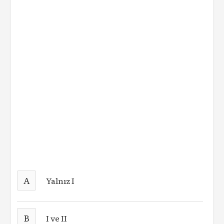
A
Yalnız I
B
I ve II