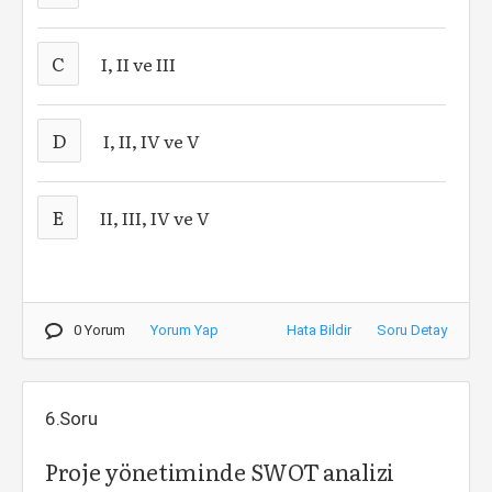
C
I, II ve III
D
I, II, IV ve V
E
II, III, IV ve V
0 Yorum
Yorum Yap
Hata Bildir
Soru Detay
6.Soru
Proje yönetiminde SWOT analizi