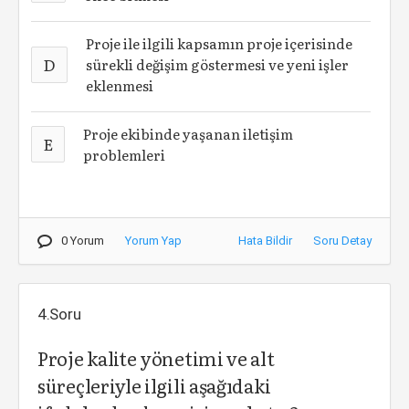
Proje ile ilgili kapsamın proje içerisinde
D
sürekli değişim göstermesi ve yeni işler
eklenmesi
Proje ekibinde yaşanan iletişim
E
problemleri
0 Yorum
Yorum Yap
Hata Bildir
Soru Detay
4.Soru
Proje kalite yönetimi ve alt
süreçleriyle ilgili aşağıdaki