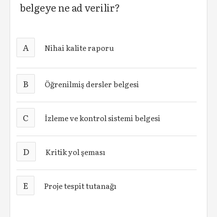
belgeye ne ad verilir?
A
Nihai kalite raporu
B
Öğrenilmiş dersler belgesi
C
İzleme ve kontrol sistemi belgesi
D
Kritik yol şeması
E
Proje tespit tutanağı