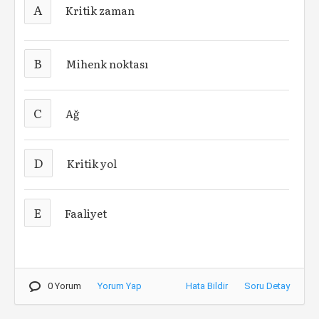
A
Kritik zaman
B
Mihenk noktası
C
Ağ
D
Kritik yol
E
Faaliyet
0 Yorum
Yorum Yap
Hata Bildir
Soru Detay