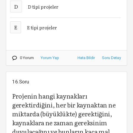
D
D tipi projeler
E
E tipi projeler
0 Yorum
Yorum Yap
Hata Bildir
Soru Detay
16.Soru
Projenin hangi kaynakları
gerektirdiğini, her bir kaynaktan ne
miktarda (büyüklükte) gerektiğini,
kaynaklara ne zaman gereksinim
duyulacağını ve bunların kaça mal