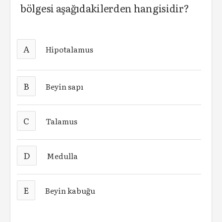
bölgesi aşağıdakilerden hangisidir?
A
Hipotalamus
B
Beyin sapı
C
Talamus
D
Medulla
E
Beyin kabuğu