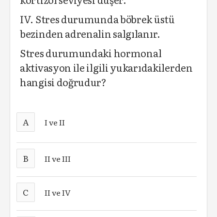
IV. Stres durumunda böbrek üstü
bezinden adrenalin salgılanır.
Stres durumundaki hormonal
aktivasyon ile ilgili yukarıdakilerden
hangisi doğrudur?
A
I ve II
B
II ve III
C
II ve IV