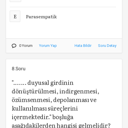
E
Parasempatik
0 Yorum
Yorum Yap
Hata Bildir
Soru Detay
8.Soru
"....... duyusal girdinin
dönüştürülmesi, indirgenmesi,
özümsenmesi, depolanması ve
kullanılması süreçlerini
içermektedir." boşluğa
aşağıdakilerden hangisi gelmelidir?