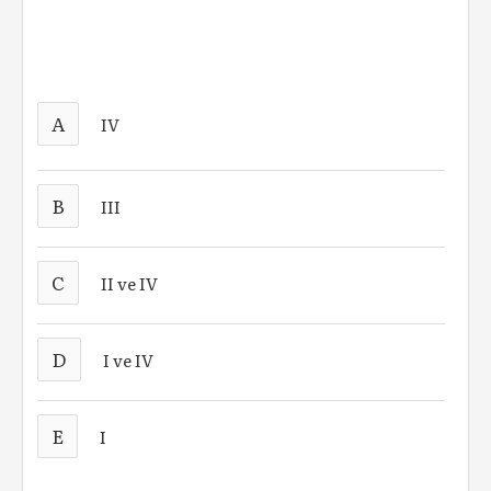
A
IV
B
III
C
II ve IV
D
I ve IV
E
I