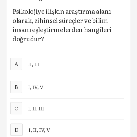
Psikolojiye ilişkin araştırma alanı
olarak, zihinsel süreçler ve bilim
insanı eşleştirmelerden hangileri
doğrudur?
A
II, III
B
I, IV, V
C
I, II, III
D
I, II, IV, V