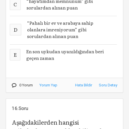
“hayatımdan memnunum” gibi
C
sorulardan alınan puan
“Pahalı bir ev ve arabaya sahip
D
olanlara imreniyorum” gibi
sorulardan alınan puan
En son uykudan uyanıldığından beri
E
geçen zaman
0 Yorum
Yorum Yap
Hata Bildir
Soru Detay
16.Soru
Aşağıdakilerden hangisi