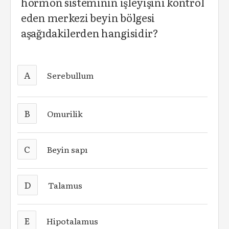
hormon sisteminin işleyişini kontrol
eden merkezi beyin bölgesi
aşağıdakilerden hangisidir?
A
Serebullum
B
Omurilik
C
Beyin sapı
D
Talamus
E
Hipotalamus