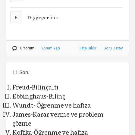
E
Dış geçerlilik
0 Yorum
Yorum Yap
Hata Bildir
Soru Detay
11.Soru
Freud-Bilinçaltı
Ebbinghaus-Bilinç
Wundt- Öğrenme ve hafıza
James-Karar verme ve problem
çözme
Koffka-Öğrenme ve hafıza