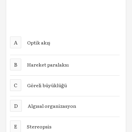
A
Optik akış
B
Hareket paralaksı
C
Göreli büyüklüğü
D
Algısal organizasyon
E
Stereopsis