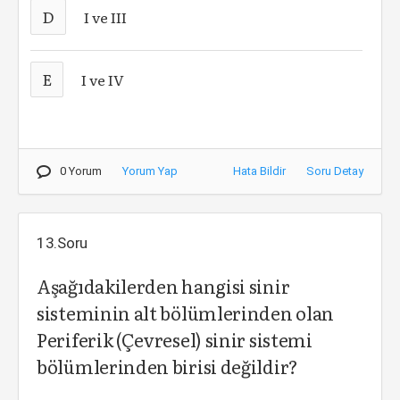
D
I ve III
E
I ve IV
0 Yorum
Yorum Yap
Hata Bildir
Soru Detay
13.Soru
Aşağıdakilerden hangisi sinir
sisteminin alt bölümlerinden olan
Periferik (Çevresel) sinir sistemi
bölümlerinden birisi değildir?