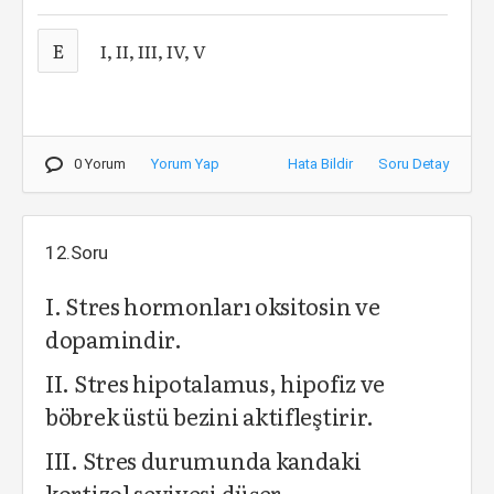
E
I, II, III, IV, V
0 Yorum
Yorum Yap
Hata Bildir
Soru Detay
12.Soru
I. Stres hormonları oksitosin ve
dopamindir.
II. Stres hipotalamus, hipofiz ve
böbrek üstü bezini aktifleştirir.
III. Stres durumunda kandaki
kortizol seviyesi düşer.