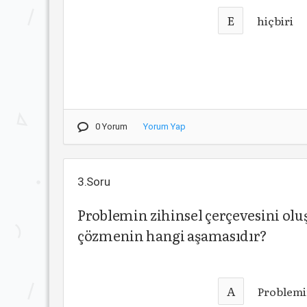
E
hiçbiri
0 Yorum
Yorum Yap
3.Soru
Problemin zihinsel çerçevesini o
çözmenin hangi aşamasıdır?
A
Problemi