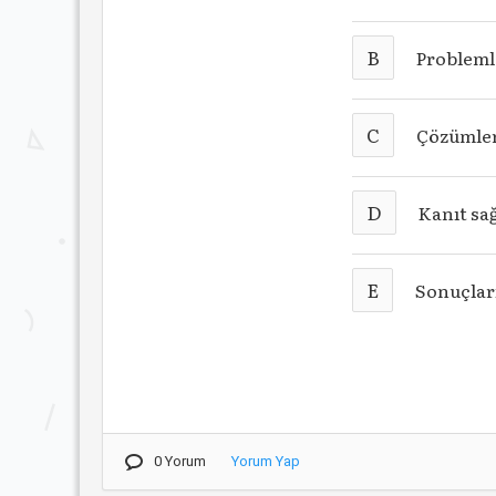
B
Problemle
C
Çözümler
D
Kanıt sa
E
Sonuçlar
0 Yorum
Yorum Yap