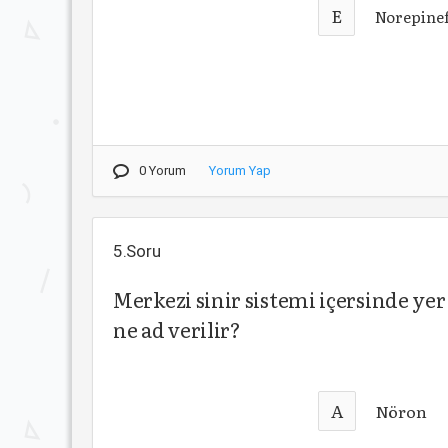
E
Norepinef
0 Yorum
Yorum Yap
5.Soru
Merkezi sinir sistemi içersinde ye
ne ad verilir?
A
Nöron