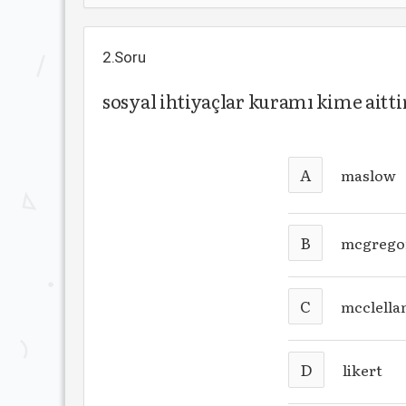
2.Soru
sosyal ihtiyaçlar kuramı kime aitti
A
maslow
B
mcgrego
C
mcclella
D
likert