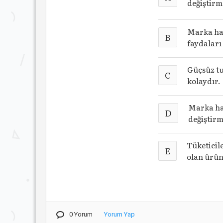
değiştirm
Marka hak
B
faydaları
Güçsüz tu
C
kolaydır.
Marka ha
D
değiştirm
Tüketicil
E
olan ürün
0 Yorum
Yorum Yap