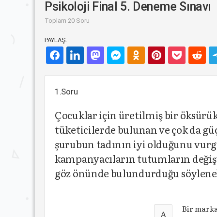
Psikoloji Final 5. Deneme Sınavı
Toplam 20 Soru
PAYLAŞ:
1.Soru
Çocuklar için üretilmiş bir öksür
tüketicilerde bulunan ve çok da gü
şurubun tadının iyi olduğunu vur
kampanyacıların tutumların değişt
göz önünde bulundurduğu söyleneb
Bir marka
A