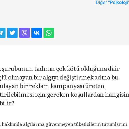
Diğer
"Psikoloji
ük şurubunun tadının çok kötü olduğuna dair
çlü olmayan bir algıyı değiştirmek adına bu
gulayan bir reklam kampanyası üreten
irilebilmesi için gereken koşullardan hangisin
ilir?
 hakkında algılarına güvenmeyen tüketicilerin tutumlarını