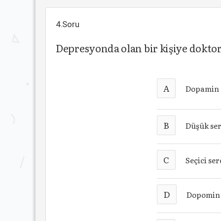
4.Soru
Depresyonda olan bir kişiye doktor 
A
Dopamin ak
B
Düşük ser
C
Seçici ser
D
Dopomin a