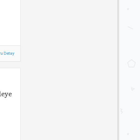
ru Detay
deye