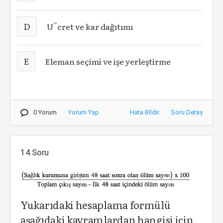
D
U¨cret ve kar dağıtımı
E
Eleman seçimi ve işe yerleştirme
0 Yorum
Yorum Yap
Hata Bildir
Soru Detay
14.Soru
Yukarıdaki hesaplama formülü
aşağıdaki kavramlardan hangisi için