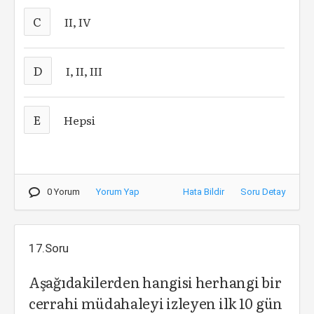
C
II, IV
D
I, II, III
E
Hepsi
0 Yorum
Yorum Yap
Hata Bildir
Soru Detay
17.Soru
Aşağıdakilerden hangisi herhangi bir
cerrahi müdahaleyi izleyen ilk 10 gün