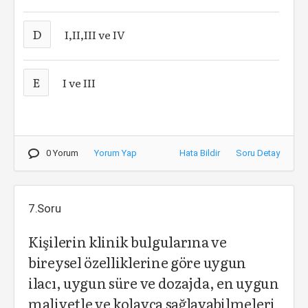
D
I,II,III ve IV
E
I ve III
0 Yorum
Yorum Yap
Hata Bildir
Soru Detay
7.Soru
Kişilerin klinik bulgularına ve
bireysel özelliklerine göre uygun
ilacı, uygun süre ve dozajda, en uygun
maliyetle ve kolayca sağlayabilmeleri