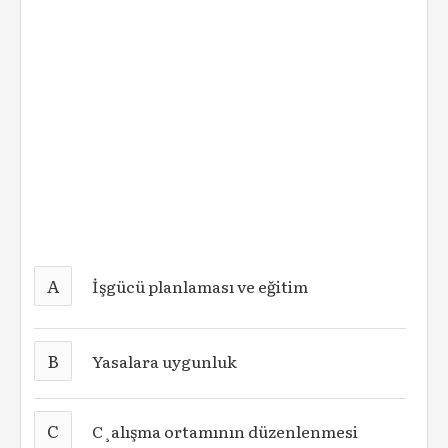
A
İşgücü planlaması ve eğitim
B
Yasalara uygunluk
C
C¸alışma ortamının düzenlenmesi