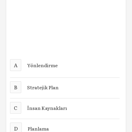
A
Yönlendirme
B
Stratejik Plan
C
İnsan Kaynakları
D
Planlama