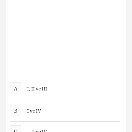
A
I, II ve III
B
I ve IV
C
I, II ve IV