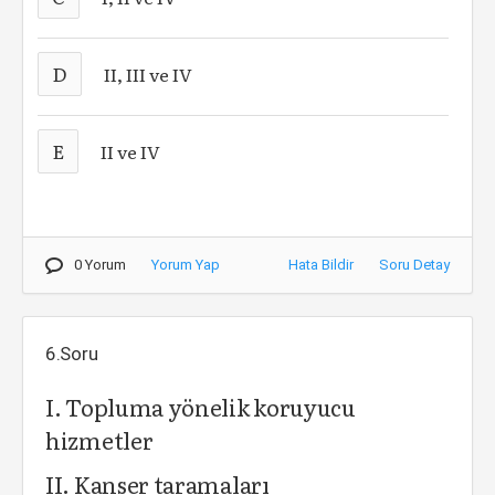
D
II, III ve IV
E
II ve IV
0 Yorum
Yorum Yap
Hata Bildir
Soru Detay
6.Soru
I. Topluma yönelik koruyucu
hizmetler
II. Kanser taramaları