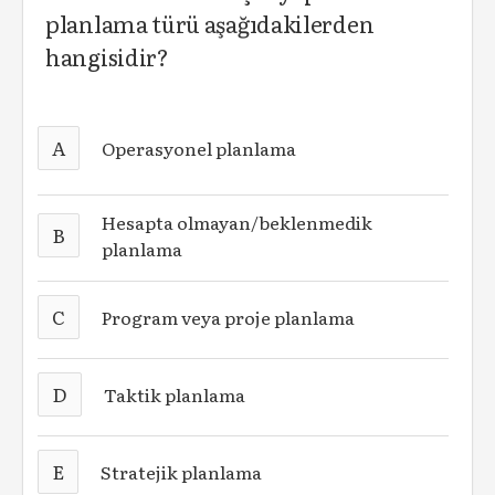
planlama türü aşağıdakilerden
hangisidir?
A
Operasyonel planlama
Hesapta olmayan/beklenmedik
B
planlama
C
Program veya proje planlama
D
Taktik planlama
E
Stratejik planlama