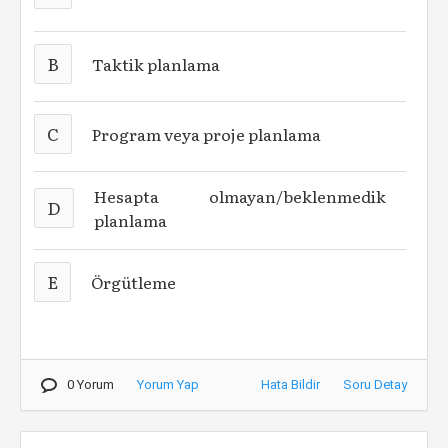
B
Taktik planlama
C
Program veya proje planlama
Hesapta olmayan/beklenmedik
D
planlama
E
Örgütleme
0 Yorum
Yorum Yap
Hata Bildir
Soru Detay