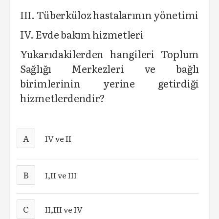
III. Tüberküloz hastalarının yönetimi
IV. Evde bakım hizmetleri
Yukarıdakilerden hangileri Toplum
Sağlığı Merkezleri ve bağlı
birimlerinin yerine getirdiği
hizmetlerdendir?
A
IV ve II
B
I,II ve III
C
II,III ve IV