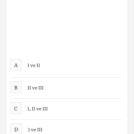
A
I ve II
B
II ve III
C
I, II ve III
D
I ve III