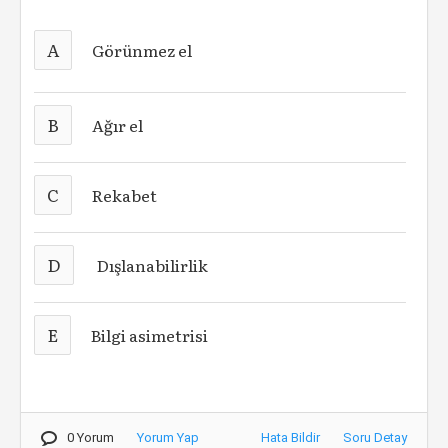
A
Görünmez el
B
Ağır el
C
Rekabet
D
Dışlanabilirlik
E
Bilgi asimetrisi
0 Yorum
Yorum Yap
Hata Bildir
Soru Detay