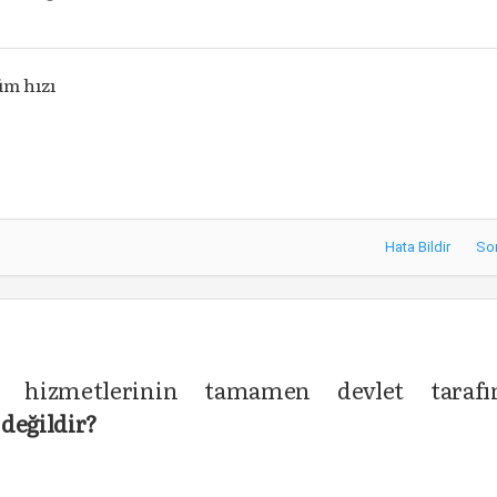
üm hızı
Hata Bildir
So
ık hizmetlerinin tamamen devlet tarafı
a
değildir?