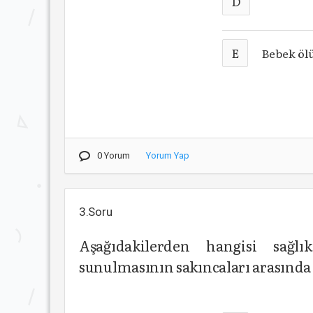
D
E
Bebek öl
0 Yorum
Yorum Yap
3.Soru
Aşağıdakilerden hangisi sağl
sunulmasının sakıncaları arasınd