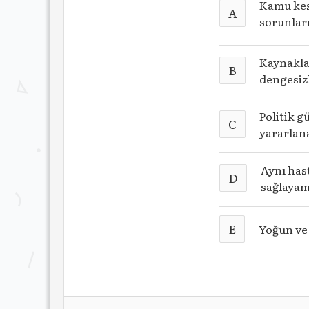
Kamu kes
A
sorunları
Kaynakla
B
dengesizl
Politik 
C
yararlan
Aynı hast
D
sağlayam
E
Yoğun ve 