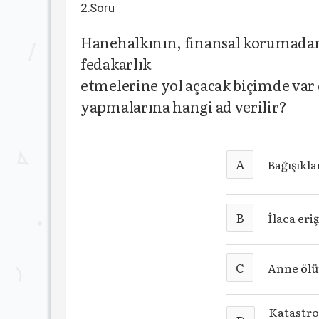
2.Soru
Hanehalkının, finansal korumadan 
fedakarlık
etmelerine yol açacak biçimde var 
yapmalarına hangi ad verilir?
A
Bağışıkl
B
İlaca eri
C
Anne ölü
Katastro