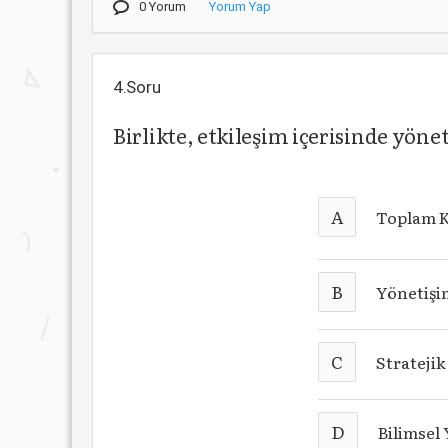
0 Yorum
Yorum Yap
4.Soru
Birlikte, etkileşim içerisinde yö
A
Toplam K
B
Yönetişi
C
Strateji
D
Bilimsel