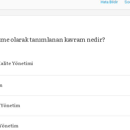
Hata Bildir
So
netme olarak tanımlanan kavram nedir?
alite Yönetimi
m
k Yönetim
 Yönetim