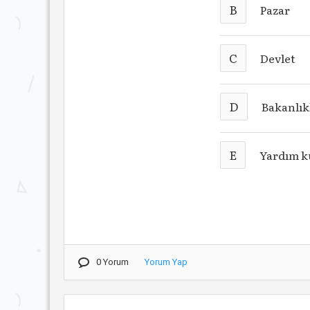
B
Pazar
C
Devlet
D
Bakanlık
E
Yardım k
0 Yorum
Yorum Yap