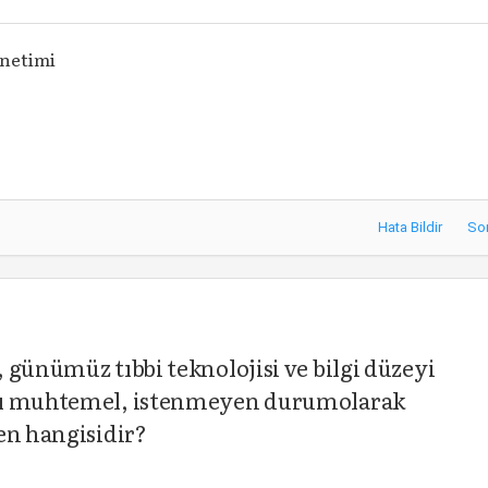
önetimi
Hata Bildir
So
 günümüz tıbbi teknolojisi ve bilgi düzeyi
ası muhtemel, istenmeyen durumolarak
en hangisidir?