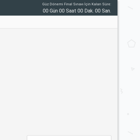
Güz Dönemi Final Sınavı İçin Kalan Süre:
00 Gün 00 Saat 00 Dak. 00 San.