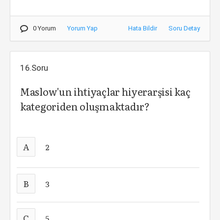
0 Yorum
Yorum Yap
Hata Bildir
Soru Detay
16.Soru
Maslow'un ihtiyaçlar hiyerarşisi kaç
kategoriden oluşmaktadır?
A
2
B
3
C
5