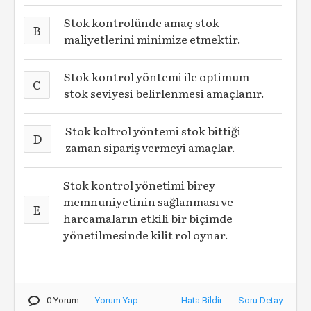
Stok kontrolünde amaç stok
B
maliyetlerini minimize etmektir.
Stok kontrol yöntemi ile optimum
C
stok seviyesi belirlenmesi amaçlanır.
Stok koltrol yöntemi stok bittiği
D
zaman sipariş vermeyi amaçlar.
Stok kontrol yönetimi birey
memnuniyetinin sağlanması ve
E
harcamaların etkili bir biçimde
yönetilmesinde kilit rol oynar.
0 Yorum
Yorum Yap
Hata Bildir
Soru Detay