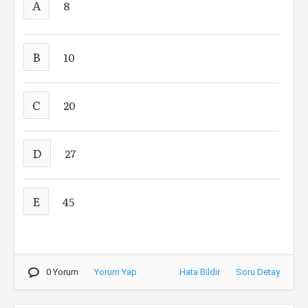
A
8
B
10
C
20
D
27
E
45
0 Yorum
Yorum Yap
Hata Bildir
Soru Detay