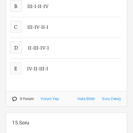
B
III-I-II-IV
C
III-IV-II-I
D
II-III-IV-I
E
IV-II-III-I
0 Yorum
Yorum Yap
Hata Bildir
Soru Detay
15.Soru