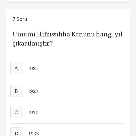
7.Soru
Umumi Hıfzıssıhha Kanunu hangi yıl
çıkarılmıştır?
A
1925
B
1923
C
1930
D
1933