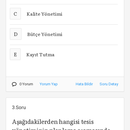
C
Kalite Yönetimi
D
Bütçe Yönetimi
E
Kayıt Tutma
0 Yorum
Yorum Yap
Hata Bildir
Soru Detay
3.Soru
Aşağıdakilerden hangisi tesis