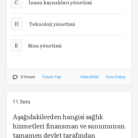
C
İnsan kaynakları yönetimi
D
Teknoloji yönetimi
E
Bina yönetimi
0 Yorum
Yorum Yap
Hata Bildir
Soru Detay
11.Soru
Aşağıdakilerden hangisi sağlık
hizmetleri finansman ve sunumunun
tamamen devlet tarafından