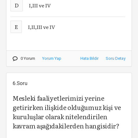
D
I,III ve IV
E
I,II,III ve IV
0 Yorum
Yorum Yap
Hata Bildir
Soru Detay
6.Soru
Mesleki faaliyetlerimizi yerine
getirirken ilişkide olduğumuz kişi ve
kuruluşlar olarak nitelendirilen
kavram aşağıdakilerden hangisidir?