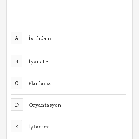
A
İstihdam
B
İş analizi
C
Planlama
D
Oryantasyon
E
İş tanımı