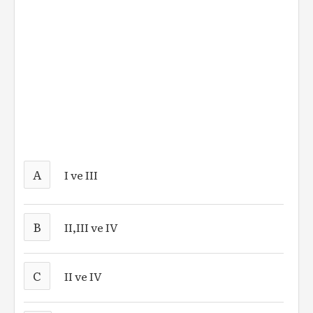
A
I ve III
B
II,III ve IV
C
II ve IV