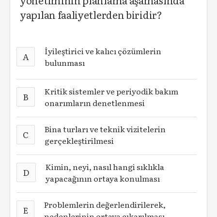
yönetiminin planlama aşamasında
yapılan faaliyetlerden biridir?
İyileştirici ve kalıcı çözümlerin
A
bulunması
Kritik sistemler ve periyodik bakım
B
onarımların denetlenmesi
Bina turları ve teknik vizitelerin
C
gerçekleştirilmesi
Kimin, neyi, nasıl hangi sıklıkla
D
yapacağının ortaya konulması
Problemlerin değerlendirilerek,
E
nedenlerinin ortaya çıkarılması