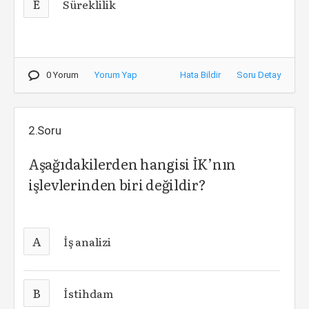
E
Süreklilik
0 Yorum
Yorum Yap
Hata Bildir
Soru Detay
2.Soru
Aşağıdakilerden hangisi İK’nın
işlevlerinden biri değildir?
A
İş analizi
B
İstihdam