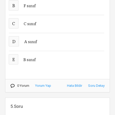
B
F sınıf
C
C sınıf
D
A sınıf
E
B sınıf
0 Yorum
Yorum Yap
Hata Bildir
Soru Detay
5.Soru