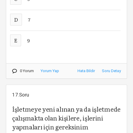
D
7
E
9
0 Yorum
Yorum Yap
Hata Bildir
Soru Detay
17.Soru
İşletmeye yeni alınan ya da işletmede
çalışmakta olan kişilere, işlerini
yapmaları için gereksinim