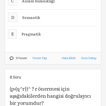
C
Anlam bulanıklığı
D
Semantik
E
Pragmatik
0 Yorum
Yorum Yap
Hata Bildir
Soru Detay
8.Soru
(p›(q^r))^ ? r önermesi için
aşağıdakilerden hangisi doğrulayıcı
bir yorumdur?