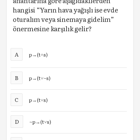
anahtarına göre aşağıdakilerden
hangisi “Yarın hava yağışlı ise evde
oturalım veya sinemaya gidelim”
önermesine karşılık gelir?
A
p→(t˄s)
B
p→(t˅~s)
C
p→(t˅s)
D
~p→(t˅s)