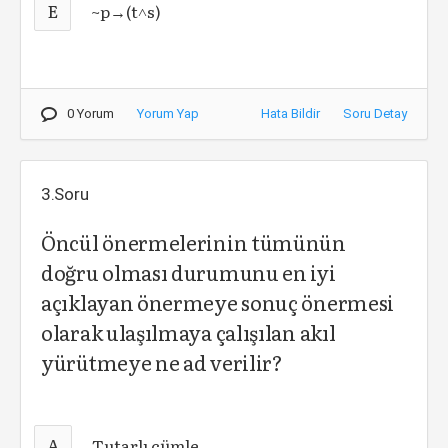
E
~p→(t˄s)
0 Yorum
Yorum Yap
Hata Bildir
Soru Detay
3.Soru
Öncül önermelerinin tümünün
doğru olması durumunu en iyi
açıklayan önermeye sonuç önermesi
olarak ulaşılmaya çalışılan akıl
yürütmeye ne ad verilir?
A
Tutarlı cümle