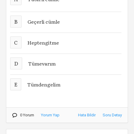
B
Geçerli cümle
C
Heptengitme
D
Tümevarım
E
Tümdengelim
0 Yorum
Yorum Yap
Hata Bildir
Soru Detay