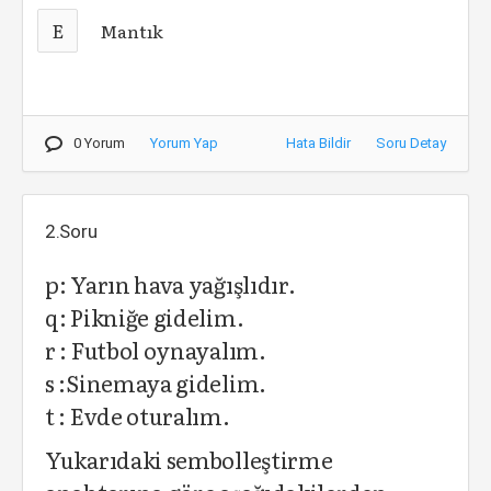
E
Mantık
0 Yorum
Yorum Yap
Hata Bildir
Soru Detay
2.Soru
p: Yarın hava yağışlıdır.
q: Pikniğe gidelim.
r : Futbol oynayalım.
s :Sinemaya gidelim.
t : Evde oturalım.
Yukarıdaki sembolleştirme