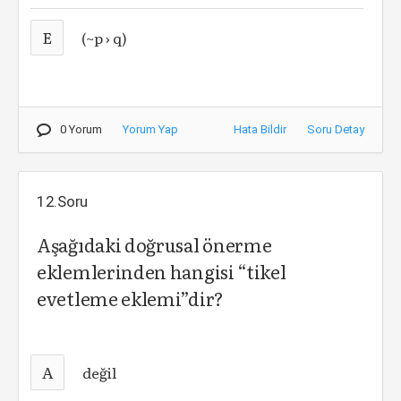
E
(~p › q)
0 Yorum
Yorum Yap
Hata Bildir
Soru Detay
12.Soru
Aşağıdaki doğrusal önerme
eklemlerinden hangisi “tikel
evetleme eklemi”dir?
A
değil