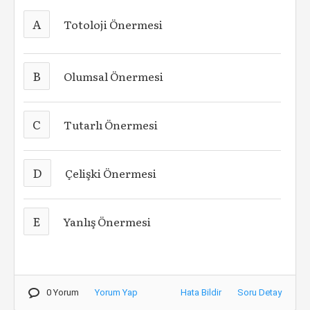
A
Totoloji Önermesi
B
Olumsal Önermesi
C
Tutarlı Önermesi
D
Çelişki Önermesi
E
Yanlış Önermesi
0 Yorum
Yorum Yap
Hata Bildir
Soru Detay