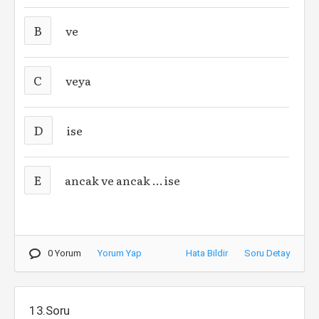
B
ve
C
veya
D
ise
E
ancak ve ancak … ise
0 Yorum
Yorum Yap
Hata Bildir
Soru Detay
13.Soru