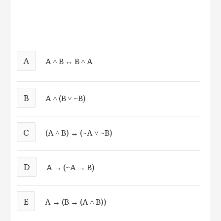
A
A ˄ B ↔ B ˄ A
B
A ˄ (B ˅ ~B)
C
(A ˄ B) ↔ (~A ˅ ~B)
D
A → (~A → B)
E
A → (B → (A ˄ B))