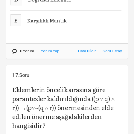
E
Karşılıklı Mantık
0 Yorum
Yorum Yap
Hata Bildir
Soru Detay
17.Soru
Eklemlerin öncelik sırasına göre
parantezler kaldırıldığında ((p ˅ q) ˄
r)) →(p˅~(q ˄ r)) önermesinden elde
edilen önerme aşağıdakilerden
hangisidir?