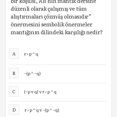
bir koşulu, Ali’nin mantık dersine
düzenli olarak çalışmış ve tüm
alıştırmaları çözmüş olmasıdır”
önermesini sembolik önermeler
mantığının dilindeki karşılığı nedir?
A
r › p ^ q
B
~(p ^ ~q)
C
(~p v q) v r › p ^ q
D
r › p ^ q v ~(p ^ ~q)