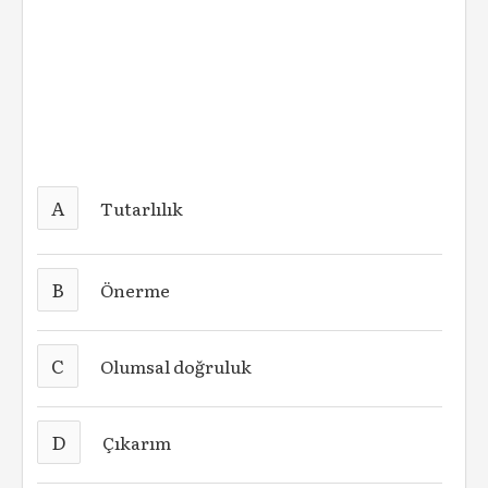
A
Tutarlılık
B
Önerme
C
Olumsal doğruluk
D
Çıkarım