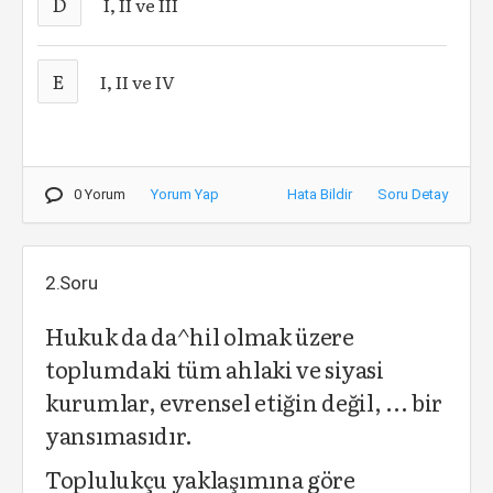
D
I, II ve III
E
I, II ve IV
0 Yorum
Yorum Yap
Hata Bildir
Soru Detay
2.Soru
Hukuk da da^hil olmak üzere
toplumdaki tüm ahlaki ve siyasi
kurumlar, evrensel etiğin değil, ... bir
yansımasıdır.
Toplulukçu yaklaşımına göre