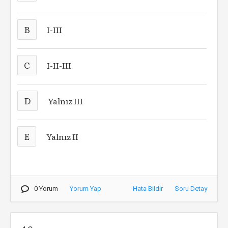
B
I-III
C
I-II-III
D
Yalnız III
E
Yalnız II
0 Yorum
Yorum Yap
Hata Bildir
Soru Detay