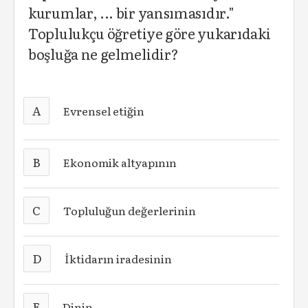
kurumlar, ... bir yansımasıdır."
Toplulukçu öğretiye göre yukarıdaki
boşluğa ne gelmelidir?
A
Evrensel etiğin
B
Ekonomik altyapının
C
Topluluğun değerlerinin
D
İktidarın iradesinin
E
Dinin