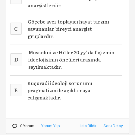
anarşistlerdir.
Göçebe avcı-toplayıcı hayat tarzını
C
savunanlar bireyci anarşist
gruplardır.
Mussolini ve Hitler 20.yy' da faşizmin
D
ideolojisinin öncüleri arasında
sayılmaktadır.
Kuçuradi ideoloji sorununu
E
pragmatizm ile açıklamaya
çalışmaktadır.
0 Yorum
Yorum Yap
Hata Bildir
Soru Detay