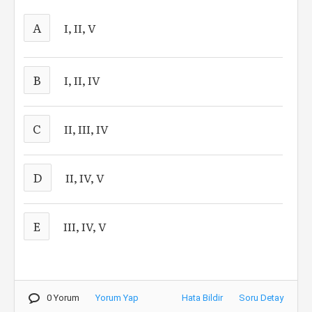
A
I, II, V
B
I, II, IV
C
II, III, IV
D
II, IV, V
E
III, IV, V
0 Yorum
Yorum Yap
Hata Bildir
Soru Detay