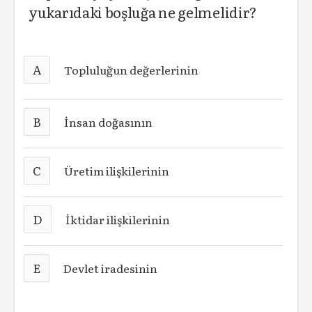
yukarıdaki boşluğa ne gelmelidir?
A
Topluluğun değerlerinin
B
İnsan doğasının
C
Üretim ilişkilerinin
D
İktidar ilişkilerinin
E
Devlet iradesinin