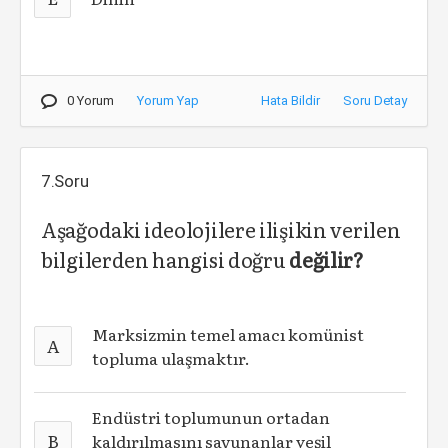
0 Yorum
Yorum Yap
Hata Bildir
Soru Detay
7.Soru
Aşağodaki ideolojilere ilişikin verilen
bilgilerden hangisi doğru
değilir?
Marksizmin temel amacı komünist
A
topluma ulaşmaktır.
Endüstri toplumunun ortadan
B
kaldırılmasını savunanlar yeşil