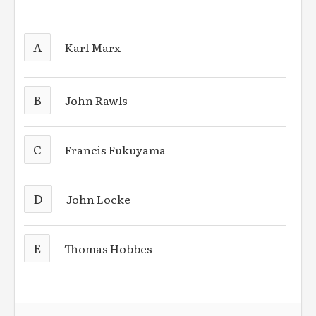
A
Karl Marx
B
John Rawls
C
Francis Fukuyama
D
John Locke
E
Thomas Hobbes