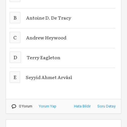
B
Antoine D. De Tracy
C
Andrew Heywood
D
Terry Eagleton
E
Seyyid Ahmet Arvâsî
0 Yorum
Yorum Yap
Hata Bildir
Soru Detay