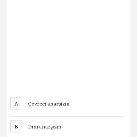
A
Çevreci anarşizm
B
Dini anarşizm