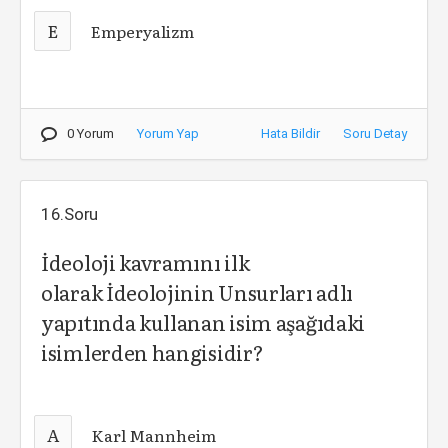
E
Emperyalizm
0 Yorum
Yorum Yap
Hata Bildir
Soru Detay
16.Soru
İdeoloji kavramını ilk
olarak İdeolojinin Unsurları adlı
yapıtında kullanan isim aşağıdaki
isimlerden hangisidir?
A
Karl Mannheim