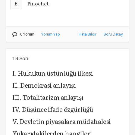
E
Pinochet
0 Yorum
Yorum Yap
Hata Bildir
Soru Detay
13.Soru
I. Hukukun üstünlüğü ilkesi
II. Demokrasi anlayışı
III. Totalitarizm anlayışı
IV. Düşünce ifade özgürlüğü
V. Devletin piyasalara müdahalesi
Yukarıdakilerden hangileri