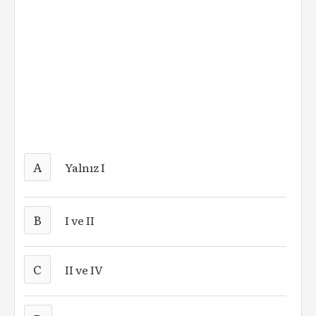
A
Yalnız I
B
I ve II
C
II ve IV