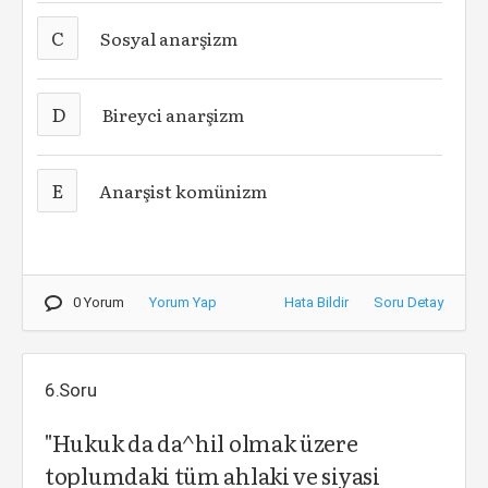
C
Sosyal anarşizm
D
Bireyci anarşizm
E
Anarşist komünizm
0 Yorum
Yorum Yap
Hata Bildir
Soru Detay
6.Soru
"Hukuk da da^hil olmak üzere
toplumdaki tüm ahlaki ve siyasi