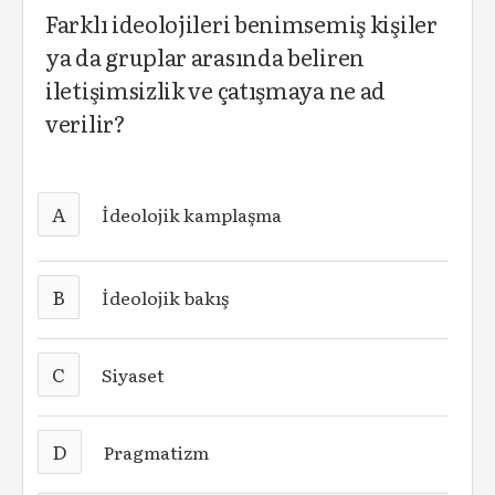
Farklı ideolojileri benimsemiş kişiler
ya da gruplar arasında beliren
iletişimsizlik ve çatışmaya ne ad
verilir?
A
İdeolojik kamplaşma
B
İdeolojik bakış
C
Siyaset
D
Pragmatizm