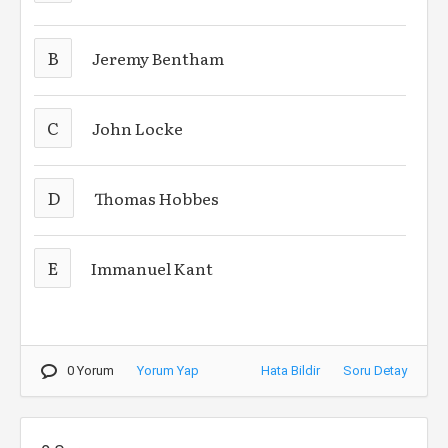
B
Jeremy Bentham
C
John Locke
D
Thomas Hobbes
E
Immanuel Kant
0 Yorum
Yorum Yap
Hata Bildir
Soru Detay