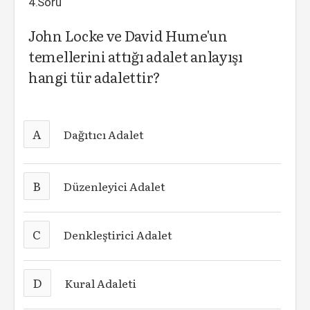
4.Soru
John Locke ve David Hume'un
temellerini attığı adalet anlayışı
hangi tür adalettir?
A
Dağıtıcı Adalet
B
Düzenleyici Adalet
C
Denkleştirici Adalet
D
Kural Adaleti