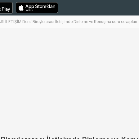
I İLETİŞİM Dersi Bireylerarası İletişimde Dinleme ve Konuşma soru cevapları